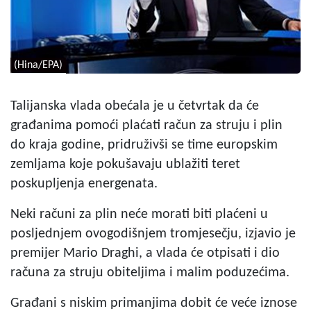
(Hina/EPA)
Talijanska vlada obećala je u četvrtak da će
građanima pomoći plaćati račun za struju i plin
do kraja godine, pridruživši se time europskim
zemljama koje pokušavaju ublažiti teret
poskupljenja energenata.
Neki računi za plin neće morati biti plaćeni u
posljednjem ovogodišnjem tromjesečju, izjavio je
premijer Mario Draghi, a vlada će otpisati i dio
računa za struju obiteljima i malim poduzećima.
Građani s niskim primanjima dobit će veće iznose