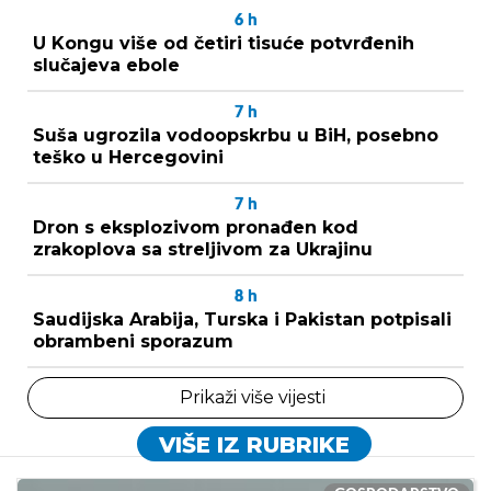
6
h
U Kongu više od četiri tisuće potvrđenih
slučajeva ebole
7
h
Suša ugrozila vodoopskrbu u BiH, posebno
teško u Hercegovini
7
h
Dron s eksplozivom pronađen kod
zrakoplova sa streljivom za Ukrajinu
8
h
Saudijska Arabija, Turska i Pakistan potpisali
obrambeni sporazum
Prikaži više vijesti
VIŠE IZ RUBRIKE