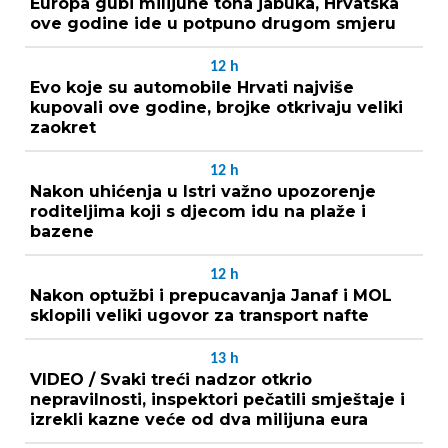
Europa gubi milijune tona jabuka, Hrvatska
ove godine ide u potpuno drugom smjeru
12
h
Evo koje su automobile Hrvati najviše
kupovali ove godine, brojke otkrivaju veliki
zaokret
12
h
Nakon uhićenja u Istri važno upozorenje
roditeljima koji s djecom idu na plaže i
bazene
12
h
Nakon optužbi i prepucavanja Janaf i MOL
sklopili veliki ugovor za transport nafte
13
h
VIDEO / Svaki treći nadzor otkrio
nepravilnosti, inspektori pečatili smještaje i
izrekli kazne veće od dva milijuna eura