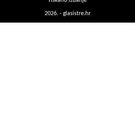
Tiskano izdanje
2026. - glasistre.hr