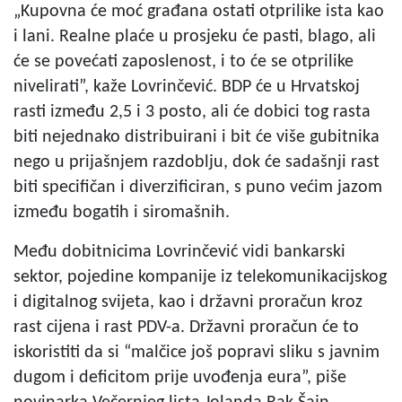
„Kupovna će moć građana ostati otprilike ista kao
i lani. Realne plaće u prosjeku će pasti, blago, ali
će se povećati zaposlenost, i to će se otprilike
nivelirati”, kaže Lovrinčević. BDP će u Hrvatskoj
rasti između 2,5 i 3 posto, ali će dobici tog rasta
biti nejednako distribuirani i bit će više gubitnika
nego u prijašnjem razdoblju, dok će sadašnji rast
biti specifičan i diverzificiran, s puno većim jazom
između bogatih i siromašnih.
Među dobitnicima Lovrinčević vidi bankarski
sektor, pojedine kompanije iz telekomunikacijskog
i digitalnog svijeta, kao i državni proračun kroz
rast cijena i rast PDV-a. Državni proračun će to
iskoristiti da si “malčice još popravi sliku s javnim
dugom i deficitom prije uvođenja eura”, piše