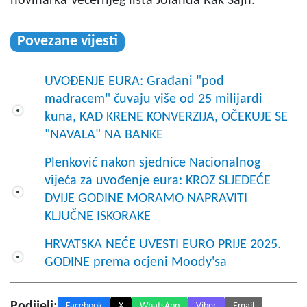
novinarka Večernjeg lista Jolanda Rak Šajn.
Povezane vijesti
UVOĐENJE EURA: Građani "pod
madracem" čuvaju više od 25 milijardi
kuna, KAD KRENE KONVERZIJA, OČEKUJE SE
"NAVALA" NA BANKE
Plenković nakon sjednice Nacionalnog
vijeća za uvođenje eura: KROZ SLJEDEĆE
DVIJE GODINE MORAMO NAPRAVITI
KLJUČNE ISKORAKE
HRVATSKA NEĆE UVESTI EURO PRIJE 2025.
GODINE prema ocjeni Moody'sa
Podijeli:
Facebook
X
WhatsApp
Viber
Email