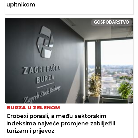
upitnikom
GOSPODARSTVO
BURZA U ZELENOM
Crobexi porasli, a među sektorskim
indeksima najveće promjene zabilježili
turizam i prijevoz