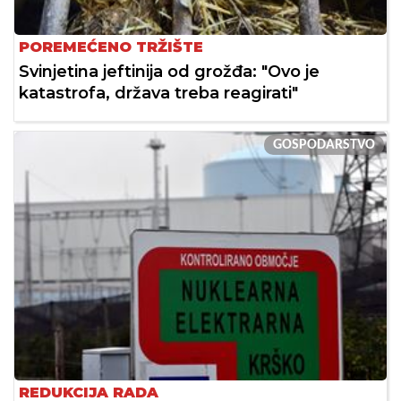
POREMEĆENO TRŽIŠTE
Svinjetina jeftinija od grožđa: "Ovo je
katastrofa, država treba reagirati"
GOSPODARSTVO
REDUKCIJA RADA