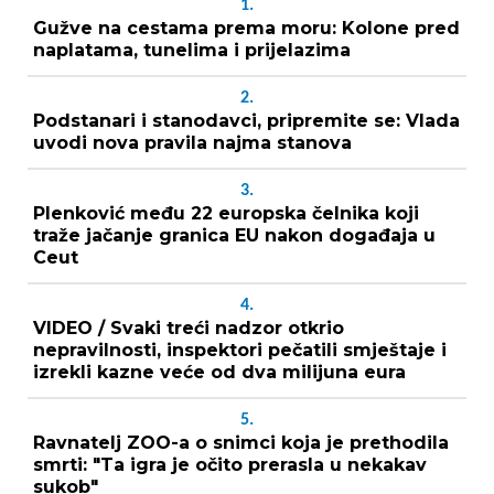
1.
Gužve na cestama prema moru: Kolone pred
naplatama, tunelima i prijelazima
2.
Podstanari i stanodavci, pripremite se: Vlada
uvodi nova pravila najma stanova
3.
Plenković među 22 europska čelnika koji
traže jačanje granica EU nakon događaja u
Ceut
4.
VIDEO / Svaki treći nadzor otkrio
nepravilnosti, inspektori pečatili smještaje i
izrekli kazne veće od dva milijuna eura
5.
Ravnatelj ZOO-a o snimci koja je prethodila
smrti: "Ta igra je očito prerasla u nekakav
sukob"