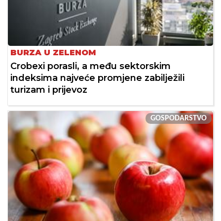
BURZA U ZELENOM
Crobexi porasli, a među sektorskim
indeksima najveće promjene zabilježili
turizam i prijevoz
GOSPODARSTVO