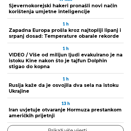
Sjevernokorejski hakeri pronašli novi način
korištenja umjetne inteligencije
1
h
Zapadna Europa prošla kroz najtopliji lipanj i
srpanj dosad: Temperature obarale rekorde
1
h
VIDEO / Više od milijun ljudi evakuirano je na
istoku Kine nakon što je tajfun Dolphin
stigao do kopna
1
h
Rusija kaže da je osvojila dva sela na istoku
Ukrajine
13
h
Iran uvjetuje otvaranje Hormuza prestankom
američkih prijetnji
Prikaži više vijesti