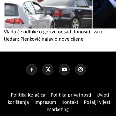
Vlada će odluke o gorivu odsad donositi svaki
tjedan: Plenković najavio nove cijene
Politika Kolačića
Politika privatnosti
Uvjeti
korištenja
Impresum
Kontakt
Pošalji vijest
Marketing