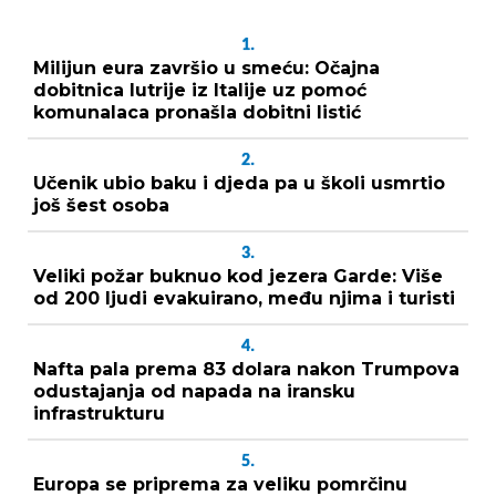
1.
Milijun eura završio u smeću: Očajna
dobitnica lutrije iz Italije uz pomoć
komunalaca pronašla dobitni listić
2.
Učenik ubio baku i djeda pa u školi usmrtio
još šest osoba
3.
Veliki požar buknuo kod jezera Garde: Više
od 200 ljudi evakuirano, među njima i turisti
4.
Nafta pala prema 83 dolara nakon Trumpova
odustajanja od napada na iransku
infrastrukturu
5.
Europa se priprema za veliku pomrčinu