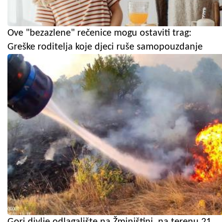
Ove "bezazlene" rečenice mogu ostaviti trag:
Greške roditelja koje djeci ruše samopouzdanje
Gori divlje odlagalište na Žminjštini, na terenu 21