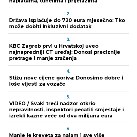
naplatama, tunelima i prijelazima
2.
Država isplaćuje do 720 eura mjesečno: Tko
može dobiti inkluzivni dodatak
3.
KBC Zagreb prvi u Hrvatskoj uveo
najnapredniji CT uređaj: Donosi preciznije
pretrage i manje zračenja
4.
Stižu nove cijene goriva: Donosimo dobre i
loše vijesti za vozače
5.
VIDEO / Svaki treći nadzor otkrio
nepravilnosti, inspektori pečatili smještaje i
izrekli kazne veće od dva milijuna eura
6.
Manje je kreveta za najam i sve više