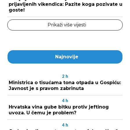
prijavljenih vikendica: Pazite koga pozivate u
goste!
Prikaži više vijesti
Najnovije
2
h
Ministrica o tisućama tona otpada u Gospiću:
Javnost je s pravom zabrinuta
4
h
Hrvatska vina gube bitku protiv jeftinog
uvoza. U čemu je problem?
4
h