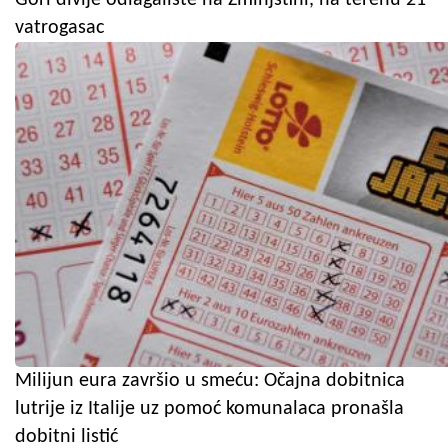
vatrogasac
Milijun eura završio u smeću: Očajna dobitnica
lutrije iz Italije uz pomoć komunalaca pronašla
dobitni listić