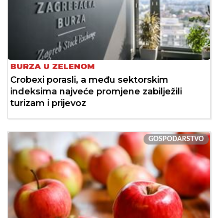
BURZA U ZELENOM
Crobexi porasli, a među sektorskim
indeksima najveće promjene zabilježili
turizam i prijevoz
GOSPODARSTVO