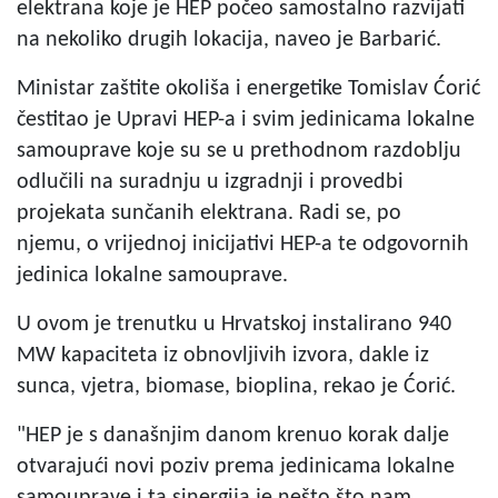
elektrana koje je HEP počeo samostalno razvijati
na nekoliko drugih lokacija, naveo je Barbarić.
Ministar zaštite okoliša i energetike Tomislav Ćorić
čestitao je Upravi HEP-a i svim jedinicama lokalne
samouprave koje su se u prethodnom razdoblju
odlučili na suradnju u izgradnji i provedbi
projekata sunčanih elektrana. Radi se, po
njemu, o vrijednoj inicijativi HEP-a te odgovornih
jedinica lokalne samouprave.
U ovom je trenutku u Hrvatskoj instalirano 940
MW kapaciteta iz obnovljivih izvora, dakle iz
sunca, vjetra, biomase, bioplina, rekao je Ćorić.
"HEP je s današnjim danom krenuo korak dalje
otvarajući novi poziv prema jedinicama lokalne
samouprave i ta sinergija je nešto što nam