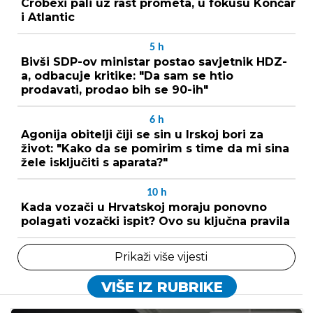
Crobexi pali uz rast prometa, u fokusu Končar
i Atlantic
5
h
Bivši SDP-ov ministar postao savjetnik HDZ-
a, odbacuje kritike: "Da sam se htio
prodavati, prodao bih se 90-ih"
6
h
Agonija obitelji čiji se sin u Irskoj bori za
život: "Kako da se pomirim s time da mi sina
žele isključiti s aparata?"
10
h
Kada vozači u Hrvatskoj moraju ponovno
polagati vozački ispit? Ovo su ključna pravila
Prikaži više vijesti
VIŠE IZ RUBRIKE