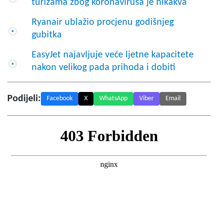
turizama zbog koronavirusa je nikakva
Ryanair ublažio procjenu godišnjeg
gubitka
EasyJet najavljuje veće ljetne kapacitete
nakon velikog pada prihoda i dobiti
Podijeli:
Facebook
X
WhatsApp
Viber
Email