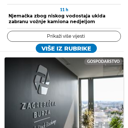
11
h
Njemačka zbog niskog vodostaja ukida
zabranu vožnje kamiona nedjeljom
Prikaži više vijesti
VIŠE IZ RUBRIKE
GOSPODARSTVO