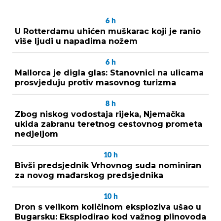
6
h
U Rotterdamu uhićen muškarac koji je ranio
više ljudi u napadima nožem
6
h
Mallorca je digla glas: Stanovnici na ulicama
prosvjeduju protiv masovnog turizma
8
h
Zbog niskog vodostaja rijeka, Njemačka
ukida zabranu teretnog cestovnog prometa
nedjeljom
10
h
Bivši predsjednik Vrhovnog suda nominiran
za novog mađarskog predsjednika
10
h
Dron s velikom količinom eksploziva ušao u
Bugarsku: Eksplodirao kod važnog plinovoda