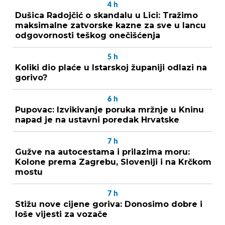
4
h
Dušica Radojčić o skandalu u Lici: Tražimo
maksimalne zatvorske kazne za sve u lancu
odgovornosti teškog onečišćenja
5
h
Koliki dio plaće u Istarskoj županiji odlazi na
gorivo?
6
h
Pupovac: Izvikivanje poruka mržnje u Kninu
napad je na ustavni poredak Hrvatske
7
h
Gužve na autocestama i prilazima moru:
Kolone prema Zagrebu, Sloveniji i na Krčkom
mostu
7
h
Stižu nove cijene goriva: Donosimo dobre i
loše vijesti za vozače