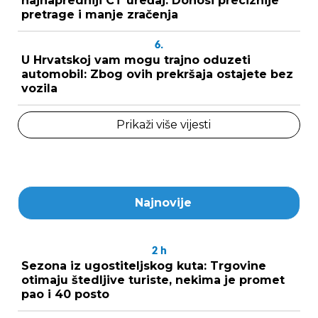
najnapredniji CT uređaj: Donosi preciznije
pretrage i manje zračenja
6.
U Hrvatskoj vam mogu trajno oduzeti
automobil: Zbog ovih prekršaja ostajete bez
vozila
Prikaži više vijesti
Najnovije
2
h
Sezona iz ugostiteljskog kuta: Trgovine
otimaju štedljive turiste, nekima je promet
pao i 40 posto