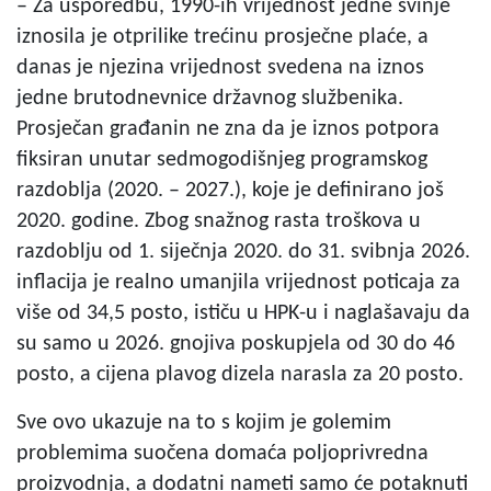
– Za usporedbu, 1990-ih vrijednost jedne svinje
iznosila je otprilike trećinu prosječne plaće, a
danas je njezina vrijednost svedena na iznos
jedne brutodnevnice državnog službenika.
Prosječan građanin ne zna da je iznos potpora
fiksiran unutar sedmogodišnjeg programskog
razdoblja (2020. – 2027.), koje je definirano još
2020. godine. Zbog snažnog rasta troškova u
razdoblju od 1. siječnja 2020. do 31. svibnja 2026.
inflacija je realno umanjila vrijednost poticaja za
više od 34,5 posto, ističu u HPK-u i naglašavaju da
su samo u 2026. gnojiva poskupjela od 30 do 46
posto, a cijena plavog dizela narasla za 20 posto.
Sve ovo ukazuje na to s kojim je golemim
problemima suočena domaća poljoprivredna
proizvodnja, a dodatni nameti samo će potaknuti