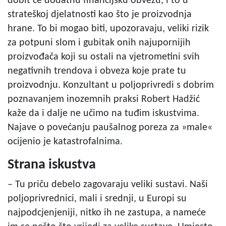
dobit će dodatnu financijsku obvezu, i to u
strateškoj djelatnosti kao što je proizvodnja
hrane. To bi mogao biti, upozoravaju, veliki rizik
za potpuni slom i gubitak onih najupornijih
proizvođača koji su ostali na vjetrometini svih
negativnih trendova i obveza koje prate tu
proizvodnju. Konzultant u poljoprivredi s dobrim
poznavanjem inozemnih praksi Robert Hadžić
kaže da i dalje ne učimo na tuđim iskustvima.
Najave o povećanju paušalnog poreza za »male«
ocijenio je katastrofalnima.
Strana iskustva
– Tu priču debelo zagovaraju veliki sustavi. Naši
poljoprivrednici, mali i srednji, u Europi su
najpodcjenjeniji, nitko ih ne zastupa, a nameće