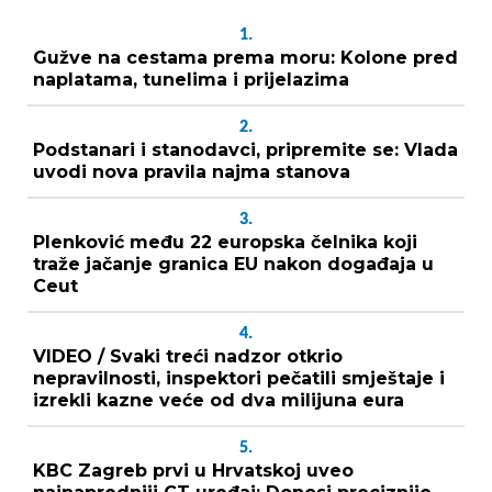
1.
Gužve na cestama prema moru: Kolone pred
naplatama, tunelima i prijelazima
2.
Podstanari i stanodavci, pripremite se: Vlada
uvodi nova pravila najma stanova
3.
Plenković među 22 europska čelnika koji
traže jačanje granica EU nakon događaja u
Ceut
4.
VIDEO / Svaki treći nadzor otkrio
nepravilnosti, inspektori pečatili smještaje i
izrekli kazne veće od dva milijuna eura
5.
KBC Zagreb prvi u Hrvatskoj uveo