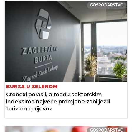
GOSPODARSTVO
BURZA U ZELENOM
Crobexi porasli, a među sektorskim
indeksima najveće promjene zabilježili
turizam i prijevoz
GOSPODARSTVO