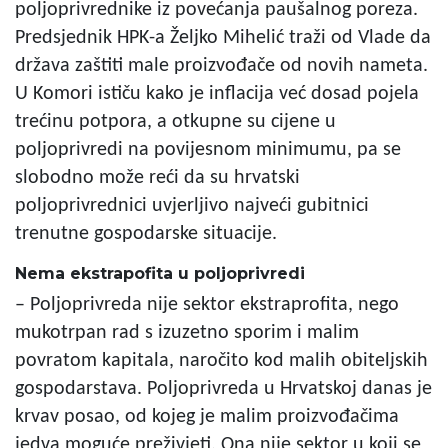
poljoprivrednike iz povećanja paušalnog poreza.
Predsjednik HPK-a Željko Mihelić traži od Vlade da
država zaštiti male proizvođače od novih nameta.
U Komori ističu kako je inflacija već dosad pojela
trećinu potpora, a otkupne su cijene u
poljoprivredi na povijesnom minimumu, pa se
slobodno može reći da su hrvatski
poljoprivrednici uvjerljivo najveći gubitnici
trenutne gospodarske situacije.
Nema ekstrapofita u poljoprivredi
– Poljoprivreda nije sektor ekstraprofita, nego
mukotrpan rad s izuzetno sporim i malim
povratom kapitala, naročito kod malih obiteljskih
gospodarstava. Poljoprivreda u Hrvatskoj danas je
krvav posao, od kojeg je malim proizvođačima
jedva moguće preživjeti. Ona nije sektor u koji se