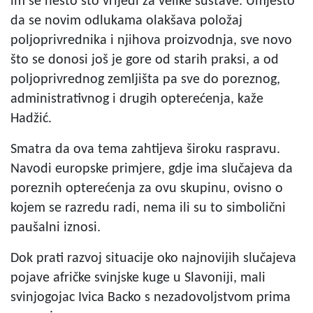
im se nešto što vrijedi za velike sustave. Umjesto
da se novim odlukama olakšava položaj
poljoprivrednika i njihova proizvodnja, sve novo
što se donosi još je gore od starih praksi, a od
poljoprivrednog zemljišta pa sve do poreznog,
administrativnog i drugih opterećenja, kaže
Hadžić.
Smatra da ova tema zahtijeva široku raspravu.
Navodi europske primjere, gdje ima slučajeva da
poreznih opterećenja za ovu skupinu, ovisno o
kojem se razredu radi, nema ili su to simbolični
paušalni iznosi.
Dok prati razvoj situacije oko najnovijih slučajeva
pojave afričke svinjske kuge u Slavoniji, mali
svinjogojac Ivica Backo s nezadovoljstvom prima