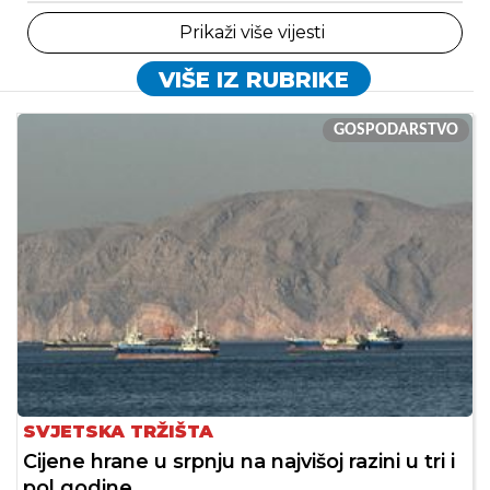
Prikaži više vijesti
VIŠE IZ RUBRIKE
GOSPODARSTVO
SVJETSKA TRŽIŠTA
Cijene hrane u srpnju na najvišoj razini u tri i
pol godine