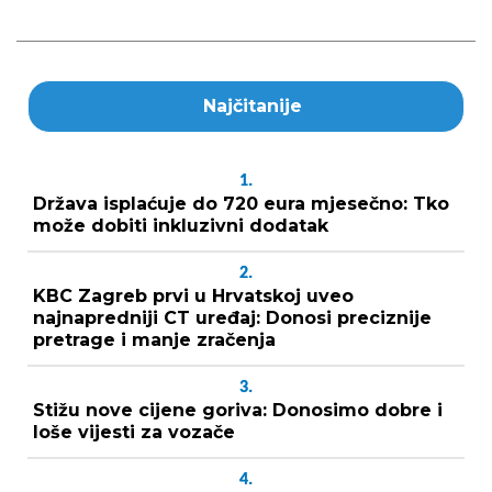
Najčitanije
1.
Država isplaćuje do 720 eura mjesečno: Tko
može dobiti inkluzivni dodatak
2.
KBC Zagreb prvi u Hrvatskoj uveo
najnapredniji CT uređaj: Donosi preciznije
pretrage i manje zračenja
3.
Stižu nove cijene goriva: Donosimo dobre i
loše vijesti za vozače
4.