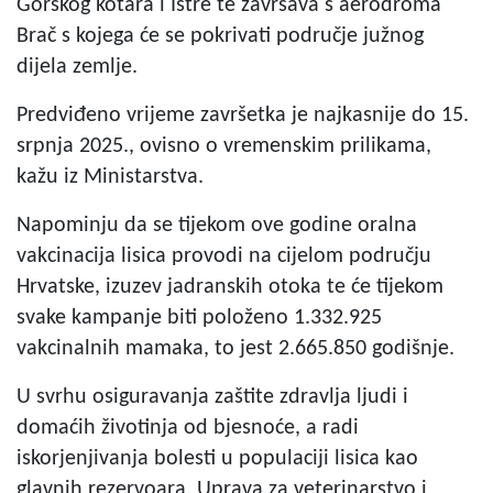
Gorskog kotara i Istre te završava s aerodroma
Brač s kojega će se pokrivati područje južnog
dijela zemlje.
Predviđeno vrijeme završetka je najkasnije do 15.
srpnja 2025., ovisno o vremenskim prilikama,
kažu iz Ministarstva.
Napominju da se tijekom ove godine oralna
vakcinacija lisica provodi na cijelom području
Hrvatske, izuzev jadranskih otoka te će tijekom
svake kampanje biti položeno 1.332.925
vakcinalnih mamaka, to jest 2.665.850 godišnje.
U svrhu osiguravanja zaštite zdravlja ljudi i
domaćih životinja od bjesnoće, a radi
iskorjenjivanja bolesti u populaciji lisica kao
glavnih rezervoara, Uprava za veterinarstvo i