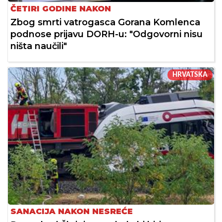
ČETIRI GODINE NAKON
Zbog smrti vatrogasca Gorana Komlenca
podnose prijavu DORH-u: "Odgovorni nisu
ništa naučili"
HRVATSKA
SANACIJA NAKON NESREĆE