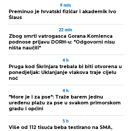
9
min
Preminuo je hrvatski fizičar i akademik Ivo
Šlaus
22
min
Zbog smrti vatrogasca Gorana Komlenca
podnose prijavu DORH-u: "Odgovorni nisu
ništa naučili"
4
h
Pruga kod Škrinjara trebala bi biti otvorena u
ponedjeljak: Uklanjanje vlakova traje cijelu
noć
4
h
"More je i za pse": Traže barem jednu
uređenu plažu za pse u svakom primorskom
gradu i općini
5
h
Više od 112 tisuća beba testirano na SMA,