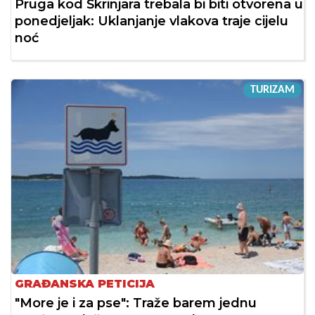
Pruga kod Škrinjara trebala bi biti otvorena u
ponedjeljak: Uklanjanje vlakova traje cijelu
noć
TURIZAM
GRAĐANSKA PETICIJA
"More je i za pse": Traže barem jednu