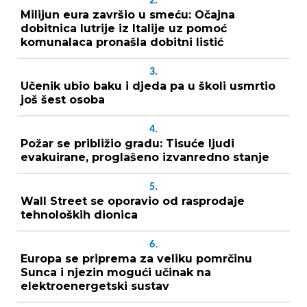
2.
Milijun eura završio u smeću: Očajna
dobitnica lutrije iz Italije uz pomoć
komunalaca pronašla dobitni listić
3.
Učenik ubio baku i djeda pa u školi usmrtio
još šest osoba
4.
Požar se približio gradu: Tisuće ljudi
evakuirane, proglašeno izvanredno stanje
5.
Wall Street se oporavio od rasprodaje
tehnoloških dionica
6.
Europa se priprema za veliku pomrčinu
Sunca i njezin mogući učinak na
elektroenergetski sustav