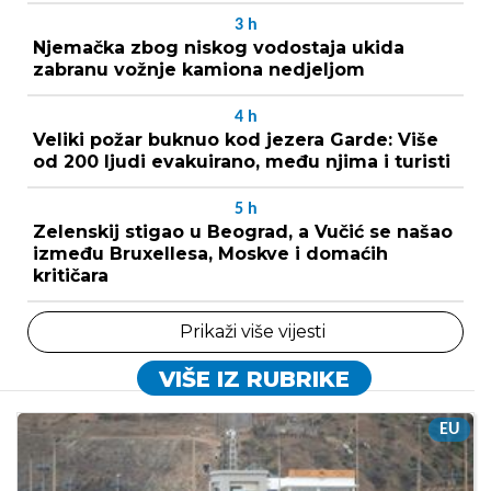
3
h
Njemačka zbog niskog vodostaja ukida
zabranu vožnje kamiona nedjeljom
4
h
Veliki požar buknuo kod jezera Garde: Više
od 200 ljudi evakuirano, među njima i turisti
5
h
Zelenskij stigao u Beograd, a Vučić se našao
između Bruxellesa, Moskve i domaćih
kritičara
Prikaži više vijesti
VIŠE IZ RUBRIKE
EU