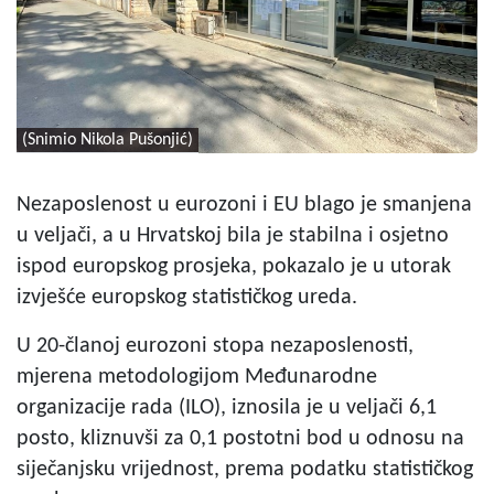
(Snimio Nikola Pušonjić)
Nezaposlenost u eurozoni i EU blago je smanjena
u veljači, a u Hrvatskoj bila je stabilna i osjetno
ispod europskog prosjeka, pokazalo je u utorak
izvješće europskog statističkog ureda.
U 20-članoj eurozoni stopa nezaposlenosti,
mjerena metodologijom Međunarodne
organizacije rada (ILO), iznosila je u veljači 6,1
posto, kliznuvši za 0,1 postotni bod u odnosu na
siječanjsku vrijednost, prema podatku statističkog