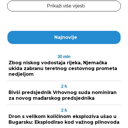
Prikaži više vijesti
Najnovije
30
min
Zbog niskog vodostaja rijeka, Njemačka
ukida zabranu teretnog cestovnog prometa
nedjeljom
2
h
Bivši predsjednik Vrhovnog suda nominiran
za novog mađarskog predsjednika
2
h
Dron s velikom količinom eksploziva ušao u
Bugarsku: Eksplodirao kod važnog plinovoda