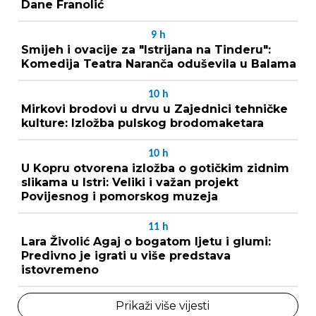
Dane Franolić
9
h
Smijeh i ovacije za "Istrijana na Tinderu":
Komedija Teatra Naranča oduševila u Balama
10
h
Mirkovi brodovi u drvu u Zajednici tehničke
kulture: Izložba pulskog brodomaketara
10
h
U Kopru otvorena izložba o gotičkim zidnim
slikama u Istri: Veliki i važan projekt
Povijesnog i pomorskog muzeja
11
h
Lara Živolić Agaj o bogatom ljetu i glumi:
Predivno je igrati u više predstava
istovremeno
Prikaži više vijesti