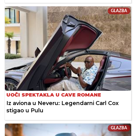
GLAZBA
UOČI SPEKTAKLA U CAVE ROMANE
Iz aviona u Neveru: Legendarni Carl Cox
stigao u Pulu
GLAZBA