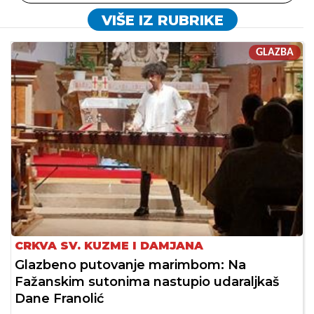
VIŠE IZ RUBRIKE
GLAZBA
CRKVA SV. KUZME I DAMJANA
Glazbeno putovanje marimbom: Na
Fažanskim sutonima nastupio udaraljkaš
Dane Franolić