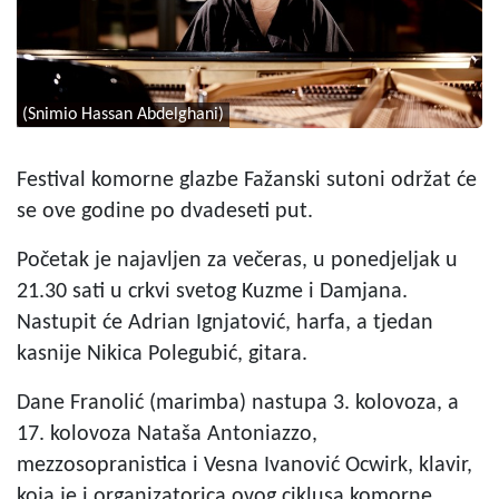
(Snimio Hassan Abdelghani)
Festival komorne glazbe Fažanski sutoni održat će
se ove godine po dvadeseti put.
Početak je najavljen za večeras, u ponedjeljak u
21.30 sati u crkvi svetog Kuzme i Damjana.
Nastupit će Adrian Ignjatović, harfa, a tjedan
kasnije Nikica Polegubić, gitara.
Dane Franolić (marimba) nastupa 3. kolovoza, a
17. kolovoza Nataša Antoniazzo,
mezzosopranistica i Vesna Ivanović Ocwirk, klavir,
koja je i organizatorica ovog ciklusa komorne