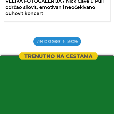
VELIKA FOTOGALERIJA / Nick Cave u Puli
održao silovit, emotivan i neočekivano
duhovit koncert
Više iz kategorije: Glazba
TRENUTNO NA CESTAMA