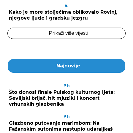
6.
Kako je more stoljećima oblikovalo Rovinj,
njegove ljude i gradsku jezgru
Prikaži više vijesti
Najnovije
9
h
Što donosi finale Pulskog kulturnog ljeta:
Seviljski brijač, hit mjuzikl i koncert
vrhunskih glazbenika
9
h
Glazbeno putovanje marimbom: Na
Fažanskim sutonima nastupio udaraljkaš