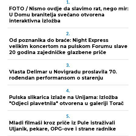
1.
FOTO / Nismo ovdje da slavimo rat, nego mir:
U Domu branitelja svečano otvorena
interaktivna izložba
2.
Od poznanika do braće: Night Express
velikim koncertom na pulskom Forumu slave
20 godina zajedničke glazbene priče
3.
Vlasta Delimar u Novigradu proslavila 70.
rođendan performansom o starenju
4.
Pulska slikarica izlaže na Unijama: Izložba
"Odjeci plavetnila" otvorena u galeriji Torač
5.
Mladi filmaši kroz priče iz Pule istraživali
Uljanik, pekare, OPG-ove i strane radnike