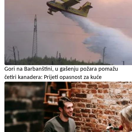
Gori na Barbanštini, u gašenju požara pomažu
četiri kanadera: Prijeti opasnost za kuće