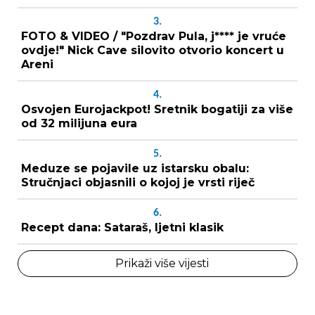
3.
FOTO & VIDEO / "Pozdrav Pula, j**** je vruće
ovdje!" Nick Cave silovito otvorio koncert u
Areni
4.
Osvojen Eurojackpot! Sretnik bogatiji za više
od 32 milijuna eura
5.
Meduze se pojavile uz istarsku obalu:
Stručnjaci objasnili o kojoj je vrsti riječ
6.
Recept dana: Sataraš, ljetni klasik
Prikaži više vijesti