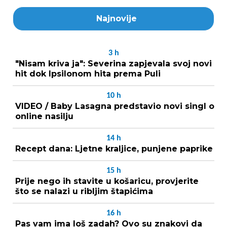
Najnovije
3
h
"Nisam kriva ja": Severina zapjevala svoj novi
hit dok Ipsilonom hita prema Puli
10
h
VIDEO / Baby Lasagna predstavio novi singl o
online nasilju
14
h
Recept dana: Ljetne kraljice, punjene paprike
15
h
Prije nego ih stavite u košaricu, provjerite
što se nalazi u ribljim štapićima
16
h
Pas vam ima loš zadah? Ovo su znakovi da