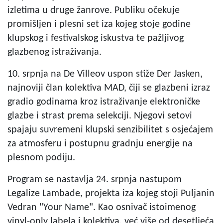
izletima u druge žanrove. Publiku očekuje
promišljen i plesni set iza kojeg stoje godine
klupskog i festivalskog iskustva te pažljivog
glazbenog istraživanja.
10. srpnja na De Villeov uspon stiže Der Jasken,
najnoviji član kolektiva MAD, čiji se glazbeni izraz
gradio godinama kroz istraživanje elektroničke
glazbe i strast prema selekciji. Njegovi setovi
spajaju suvremeni klupski senzibilitet s osjećajem
za atmosferu i postupnu gradnju energije na
plesnom podiju.
Program se nastavlja 24. srpnja nastupom
Legalize Lambade, projekta iza kojeg stoji Puljanin
Vedran "Your Name". Kao osnivač istoimenog
vinyl-only labela i kolektiva, već više od desetljeća