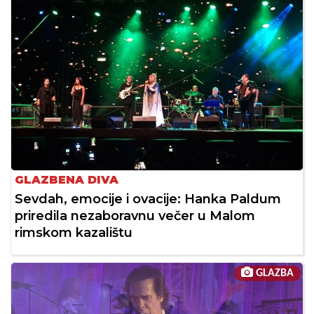
GLAZBENA DIVA
Sevdah, emocije i ovacije: Hanka Paldum
priredila nezaboravnu večer u Malom
rimskom kazalištu
GLAZBA