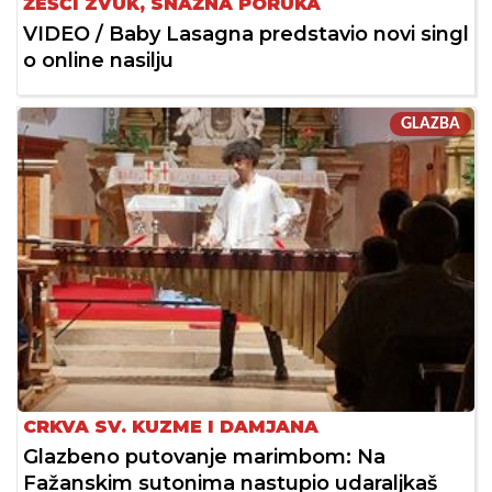
ŽEŠĆI ZVUK, SNAŽNA PORUKA
VIDEO / Baby Lasagna predstavio novi singl
o online nasilju
GLAZBA
CRKVA SV. KUZME I DAMJANA
Glazbeno putovanje marimbom: Na
Fažanskim sutonima nastupio udaraljkaš