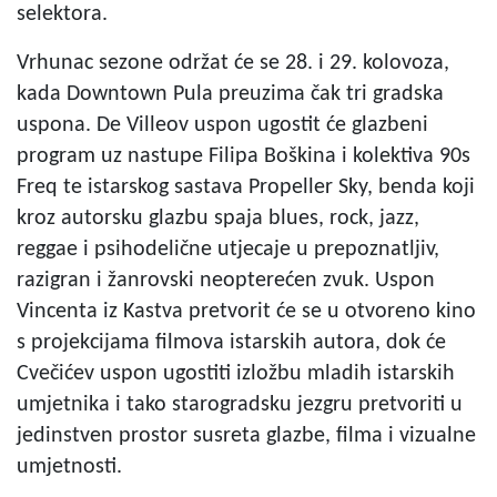
selektora.
Vrhunac sezone održat će se 28. i 29. kolovoza,
kada Downtown Pula preuzima čak tri gradska
uspona. De Villeov uspon ugostit će glazbeni
program uz nastupe Filipa Boškina i kolektiva 90s
Freq te istarskog sastava Propeller Sky, benda koji
kroz autorsku glazbu spaja blues, rock, jazz,
reggae i psihodelične utjecaje u prepoznatljiv,
razigran i žanrovski neopterećen zvuk. Uspon
Vincenta iz Kastva pretvorit će se u otvoreno kino
s projekcijama filmova istarskih autora, dok će
Cvečićev uspon ugostiti izložbu mladih istarskih
umjetnika i tako starogradsku jezgru pretvoriti u
jedinstven prostor susreta glazbe, filma i vizualne
umjetnosti.