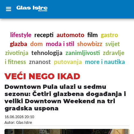
lifestyle
recepti
automoto
film
gastro
glazba
dom
moda i stil
showbizz
svijet
zivotinja
tehnologija
zanimljivosti
zdravlje
i fitness
znanost
putovanja
more i nautika
VEĆI NEGO IKAD
Downtown Pula ulazi u sedmu
sezonu: Četiri glazbena događanja i
veliki Downtown Weekend na tri
gradska uspona
16.06.2026 20:10
Autor: Glas Istre