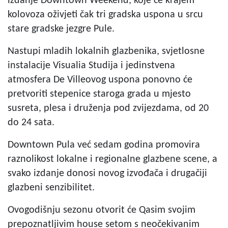
izdanje Downtown Weekend, koje će krajem
kolovoza oživjeti čak tri gradska uspona u srcu
stare gradske jezgre Pule.
Nastupi mladih lokalnih glazbenika, svjetlosne
instalacije Visualia Studija i jedinstvena
atmosfera De Villeovog uspona ponovno će
pretvoriti stepenice staroga grada u mjesto
susreta, plesa i druženja pod zvijezdama, od 20
do 24 sata.
Downtown Pula već sedam godina promovira
raznolikost lokalne i regionalne glazbene scene, a
svako izdanje donosi novog izvođača i drugačiji
glazbeni senzibilitet.
Ovogodišnju sezonu otvorit će Qasim svojim
prepoznatljivim house setom s neočekivanim