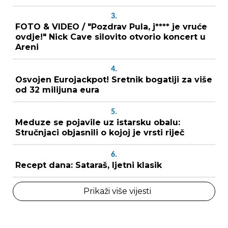
3.
FOTO & VIDEO / "Pozdrav Pula, j**** je vruće
ovdje!" Nick Cave silovito otvorio koncert u
Areni
4.
Osvojen Eurojackpot! Sretnik bogatiji za više
od 32 milijuna eura
5.
Meduze se pojavile uz istarsku obalu:
Stručnjaci objasnili o kojoj je vrsti riječ
6.
Recept dana: Sataraš, ljetni klasik
Prikaži više vijesti