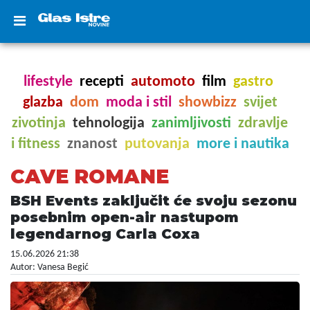
lifestyle
recepti
automoto
film
gastro
glazba
dom
moda i stil
showbizz
svijet
zivotinja
tehnologija
zanimljivosti
zdravlje
i fitness
znanost
putovanja
more i nautika
CAVE ROMANE
BSH Events zaključit će svoju sezonu
posebnim open-air nastupom
legendarnog Carla Coxa
15.06.2026 21:38
Autor: Vanesa Begić