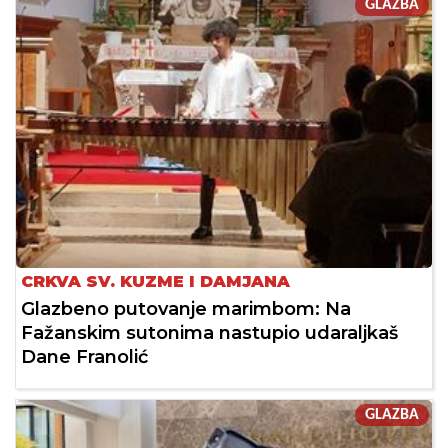
GLAZBA
CRKVA SV. KUZME I DAMJANA
Glazbeno putovanje marimbom: Na
Fažanskim sutonima nastupio udaraljkaš
Dane Franolić
GLAZBA