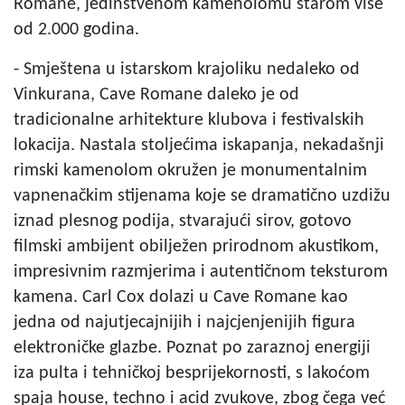
Romane, jedinstvenom kamenolomu starom više
od 2.000 godina.
- Smještena u istarskom krajoliku nedaleko od
Vinkurana, Cave Romane daleko je od
tradicionalne arhitekture klubova i festivalskih
lokacija. Nastala stoljećima iskapanja, nekadašnji
rimski kamenolom okružen je monumentalnim
vapnenačkim stijenama koje se dramatično uzdižu
iznad plesnog podija, stvarajući sirov, gotovo
filmski ambijent obilježen prirodnom akustikom,
impresivnim razmjerima i autentičnom teksturom
kamena. Carl Cox dolazi u Cave Romane kao
jedna od najutjecajnijih i najcjenjenijih figura
elektroničke glazbe. Poznat po zaraznoj energiji
iza pulta i tehničkoj besprijekornosti, s lakoćom
spaja house, techno i acid zvukove, zbog čega već