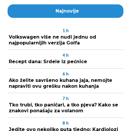
Najnovije
1
h
Volkswagen više ne nudi jednu od
najpopularnijih verzija Golfa
4
h
Recept dana: Srdele iz pećnice
6
h
Ako želite savršeno kuhana jaja, nemojte
napraviti ovu grešku nakon kuhanja
7
h
Tko trubi, tko paničari, a tko pjeva? Kako se
znakovi ponašaju za volanom
8
h
Jedite ovo nekoliko puta tjedno: Kardiolozi