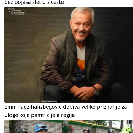
bez pojasa sletio s ceste
Emir Hadžihafizbegović dobiva veliko priznanje za
uloge koje pamti cijela regija