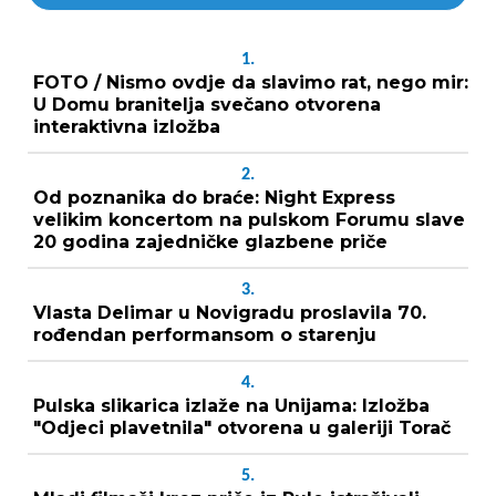
1.
FOTO / Nismo ovdje da slavimo rat, nego mir:
U Domu branitelja svečano otvorena
interaktivna izložba
2.
Od poznanika do braće: Night Express
velikim koncertom na pulskom Forumu slave
20 godina zajedničke glazbene priče
3.
Vlasta Delimar u Novigradu proslavila 70.
rođendan performansom o starenju
4.
Pulska slikarica izlaže na Unijama: Izložba
"Odjeci plavetnila" otvorena u galeriji Torač
5.