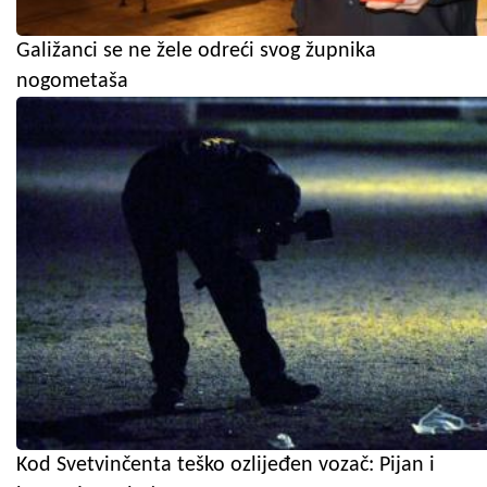
Galižanci se ne žele odreći svog župnika
nogometaša
Kod Svetvinčenta teško ozlijeđen vozač: Pijan i