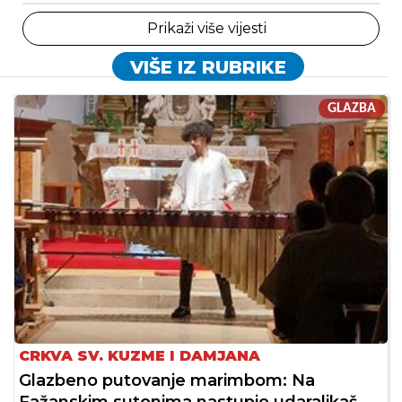
Prikaži više vijesti
VIŠE IZ RUBRIKE
GLAZBA
CRKVA SV. KUZME I DAMJANA
Glazbeno putovanje marimbom: Na