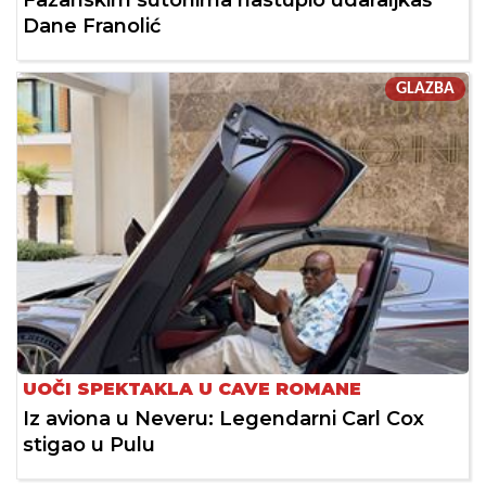
Fažanskim sutonima nastupio udaraljkaš
Dane Franolić
GLAZBA
UOČI SPEKTAKLA U CAVE ROMANE
Iz aviona u Neveru: Legendarni Carl Cox
stigao u Pulu