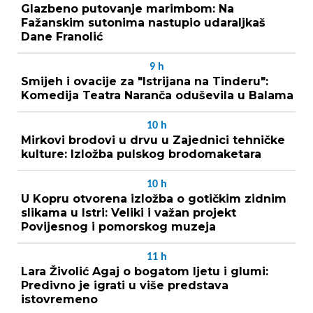
Glazbeno putovanje marimbom: Na
Fažanskim sutonima nastupio udaraljkaš
Dane Franolić
9
h
Smijeh i ovacije za "Istrijana na Tinderu":
Komedija Teatra Naranča oduševila u Balama
10
h
Mirkovi brodovi u drvu u Zajednici tehničke
kulture: Izložba pulskog brodomaketara
10
h
U Kopru otvorena izložba o gotičkim zidnim
slikama u Istri: Veliki i važan projekt
Povijesnog i pomorskog muzeja
11
h
Lara Živolić Agaj o bogatom ljetu i glumi:
Predivno je igrati u više predstava
istovremeno