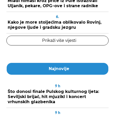
Mladi filmaši kroz priče iz Pule istraživali
Uljanik, pekare, OPG-ove i strane radnike
6.
Kako je more stoljećima oblikovalo Rovinj,
njegove ljude i gradsku jezgru
Prikaži više vijesti
Najnovije
9
h
Što donosi finale Pulskog kulturnog ljeta:
Seviljski brijač, hit mjuzikl i koncert
vrhunskih glazbenika
9
h