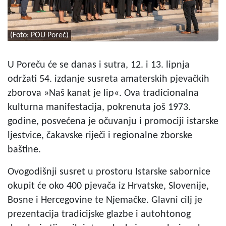
(Foto: POU Poreč)
U Poreču će se danas i sutra, 12. i 13. lipnja
održati 54. izdanje susreta amaterskih pjevačkih
zborova »Naš kanat je lip«. Ova tradicionalna
kulturna manifestacija, pokrenuta još 1973.
godine, posvećena je očuvanju i promociji istarske
ljestvice, čakavske riječi i regionalne zborske
baštine.
Ovogodišnji susret u prostoru Istarske sabornice
okupit će oko 400 pjevača iz Hrvatske, Slovenije,
Bosne i Hercegovine te Njemačke. Glavni cilj je
prezentacija tradicijske glazbe i autohtonog