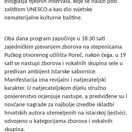
dvoglasja tijesnih intervala, koje se nalazi pod
zaštitom UNESCO-a kao dio svjetske
nematerijalne kulturne baštine.
Oba dana program započinje u 18.30 sati
zajedničkim pjevanjem zborova na stepenicama
Pučkog otvorenog učilišta Poreč, nakon čega, u 19
sati se nastupi zborova i vokalnih skupina sele u
predivan ambijent Istarske sabornice.
Manifestacija ima revijalni i natjecateljski
karakter. U natjecateljskom dijelu stručno
povjerenstvo ocjenjuje nastupe, a predviđene su i
novčane nagrade za najbolje izvedbe skladbi
hrvatskih autora utemeljenih na istarskoj ljestvici,
odvojeno u kategorijama zborova i vokalnih
skupina.