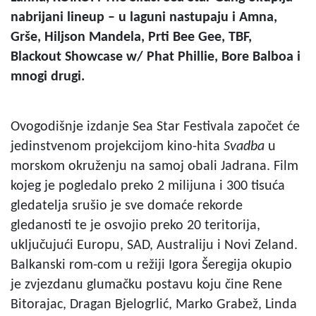
nabrijani lineup – u laguni nastupaju i Amna,
Grše, Hiljson Mandela, Prti Bee Gee, TBF,
Blackout Showcase w/ Phat Phillie, Bore Balboa i
mnogi drugi.
Ovogodišnje izdanje Sea Star Festivala započet će
jedinstvenom projekcijom kino-hita
Svadba
u
morskom okruženju na samoj obali Jadrana. Film
kojeg je pogledalo preko 2 milijuna i 300 tisuća
gledatelja srušio je sve domaće rekorde
gledanosti te je osvojio preko 20 teritorija,
uključujući Europu, SAD, Australiju i Novi Zeland.
Balkanski rom-com u režiji Igora Šeregija okupio
je zvjezdanu glumačku postavu koju čine Rene
Bitorajac, Dragan Bjelogrlić, Marko Grabež, Linda