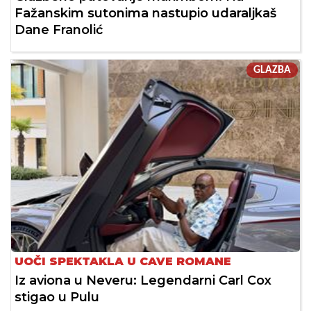
Fažanskim sutonima nastupio udaraljkaš
Dane Franolić
GLAZBA
UOČI SPEKTAKLA U CAVE ROMANE
Iz aviona u Neveru: Legendarni Carl Cox
stigao u Pulu