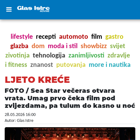
lifestyle
recepti
automoto
film
gastro
glazba
dom
moda i stil
showbizz
svijet
zivotinja
tehnologija
zanimljivosti
zdravlje
i fitness
znanost
putovanja
more i nautika
LJETO KREĆE
FOTO / Sea Star večeras otvara
vrata. Umag prvo čeka film pod
zvijezdama, pa tulum do kasno u noć
28.05.2026 16:00
Autor: Glas Istre