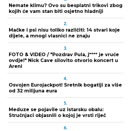
Nemate klimu? Ovo su besplatni trikovi zbog
kojih će vam stan biti osjetno hladniji
2.
Mačke i psi nisu toliko različiti: 14 stvari koje
dijele, a mnogi vlasnici ne znaju
3.
FOTO & VIDEO / "Pozdrav Pula, j**** je vruće
ovdje!" Nick Cave silovito otvorio koncert u
Areni
4.
Osvojen Eurojackpot! Sretnik bogatiji za više
od 32 milijuna eura
5.
Meduze se pojavile uz istarsku obalu:
Stručnjaci objasnili o kojoj je vrsti riječ
6.