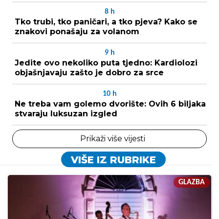
8
h
Tko trubi, tko paničari, a tko pjeva? Kako se
znakovi ponašaju za volanom
9
h
Jedite ovo nekoliko puta tjedno: Kardiolozi
objašnjavaju zašto je dobro za srce
10
h
Ne treba vam golemo dvorište: Ovih 6 biljaka
stvaraju luksuzan izgled
Prikaži više vijesti
VIŠE IZ RUBRIKE
GLAZBA