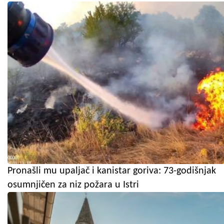
Pronašli mu upaljač i kanistar goriva: 73-godišnjak
osumnjičen za niz požara u Istri