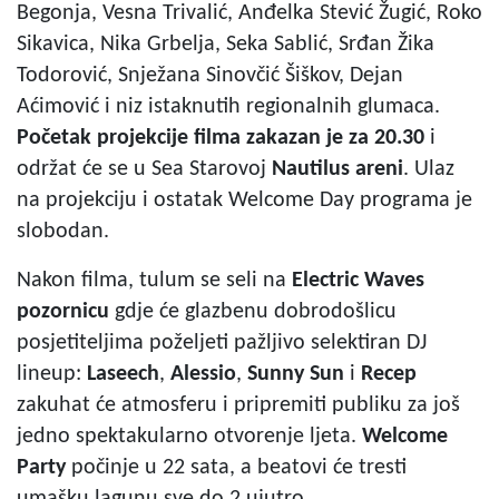
Begonja, Vesna Trivalić, Anđelka Stević Žugić, Roko
Sikavica, Nika Grbelja, Seka Sablić, Srđan Žika
Todorović, Snježana Sinovčić Šiškov, Dejan
Aćimović i niz istaknutih regionalnih glumaca.
Početak projekcije filma zakazan je za 20.30
i
održat će se u Sea Starovoj
Nautilus areni
. Ulaz
na projekciju i ostatak Welcome Day programa je
slobodan.
Nakon filma, tulum se seli na
Electric Waves
pozornicu
gdje će glazbenu dobrodošlicu
posjetiteljima poželjeti pažljivo selektiran DJ
lineup:
Laseech
,
Alessio
,
Sunny Sun
i
Recep
zakuhat će atmosferu i pripremiti publiku za još
jedno spektakularno otvorenje ljeta.
Welcome
Party
počinje u 22 sata, a beatovi će tresti