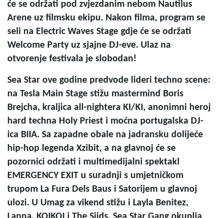
će se održati pod zvjezdanim nebom Nautilus
Arene uz filmsku ekipu. Nakon filma, program se
seli na Electric Waves Stage gdje će se održati
Welcome Party uz sjajne DJ-eve. Ulaz na
otvorenje festivala je slobodan!
Sea Star ove godine predvode lideri techno scene:
na Tesla Main Stage stižu mastermind Boris
Brejcha, kraljica all-nightera KI/KI, anonimni heroj
hard techna Holy Priest i moćna portugalska DJ-
ica BIIA. Sa zapadne obale na jadransku dolijeće
hip-hop legenda Xzibit, a na glavnoj će se
pozornici održati i multimedijalni spektakl
EMERGENCY EXIT u suradnji s umjetničkom
trupom La Fura Dels Baus i Satorijem u glavnoj
ulozi. U Umag za vikend stižu i Layla Benitez,
Lanna, KOIKOI i The Siids. Sea Star Gang okuplja