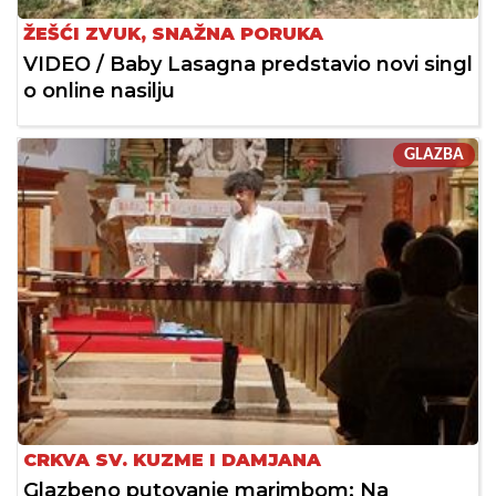
ŽEŠĆI ZVUK, SNAŽNA PORUKA
VIDEO / Baby Lasagna predstavio novi singl
o online nasilju
GLAZBA
CRKVA SV. KUZME I DAMJANA
Glazbeno putovanje marimbom: Na