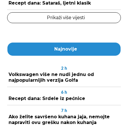
Recept dana: Sataraš, ljetni klasik
Prikaži više vijesti
Najnovije
2
h
Volkswagen više ne nudi jednu od
najpopularnijih verzija Golfa
6
h
Recept dana: Srdele iz pećnice
7
h
Ako želite savršeno kuhana jaja, nemojte
napraviti ovu grešku nakon kuhanja