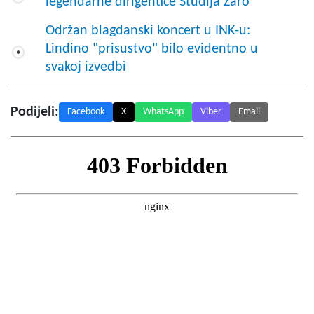
legendarne dirigentice Studija Zaro
Održan blagdanski koncert u INK-u:
Lindino "prisustvo" bilo evidentno u
svakoj izvedbi
Podijeli:
Facebook
X
WhatsApp
Viber
Email