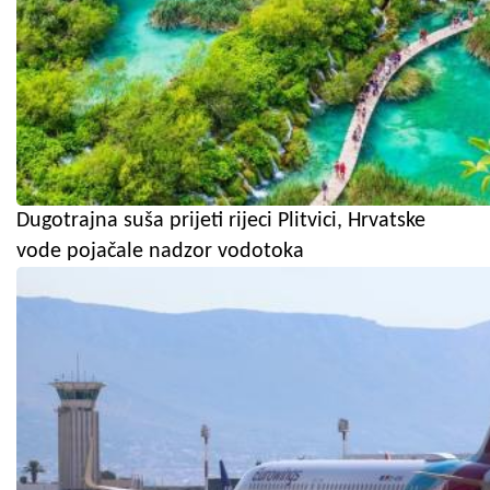
Dugotrajna suša prijeti rijeci Plitvici, Hrvatske
vode pojačale nadzor vodotoka