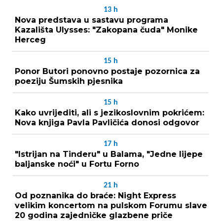
13
h
Nova predstava u sastavu programa
Kazališta Ulysses: "Zakopana čuda" Monike
Herceg
15
h
Ponor Butori ponovno postaje pozornica za
poeziju Šumskih pjesnika
15
h
Kako uvrijediti, ali s jezikoslovnim pokrićem:
Nova knjiga Pavla Pavličića donosi odgovor
17
h
"Istrijan na Tinderu" u Balama, "Jedne lijepe
baljanske noći" u Fortu Forno
21
h
Od poznanika do braće: Night Express
velikim koncertom na pulskom Forumu slave
20 godina zajedničke glazbene priče