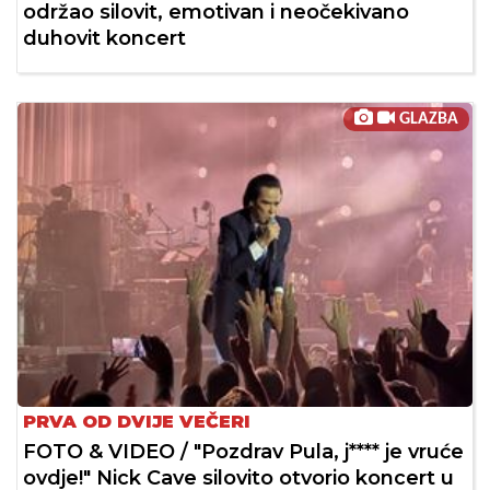
održao silovit, emotivan i neočekivano
duhovit koncert
GLAZBA
PRVA OD DVIJE VEČERI
FOTO & VIDEO / "Pozdrav Pula, j**** je vruće
ovdje!" Nick Cave silovito otvorio koncert u