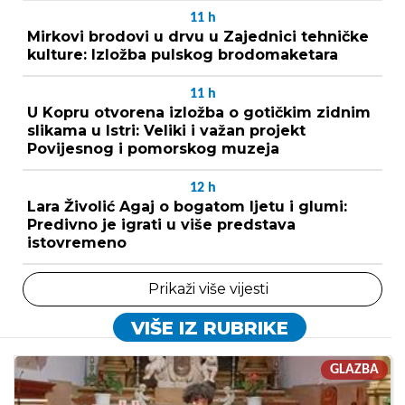
11
h
Mirkovi brodovi u drvu u Zajednici tehničke
kulture: Izložba pulskog brodomaketara
11
h
U Kopru otvorena izložba o gotičkim zidnim
slikama u Istri: Veliki i važan projekt
Povijesnog i pomorskog muzeja
12
h
Lara Živolić Agaj o bogatom ljetu i glumi:
Predivno je igrati u više predstava
istovremeno
Prikaži više vijesti
VIŠE IZ RUBRIKE
GLAZBA