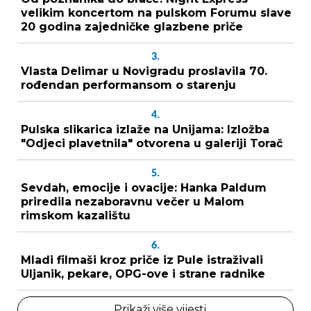
velikim koncertom na pulskom Forumu slave
20 godina zajedničke glazbene priče
3.
Vlasta Delimar u Novigradu proslavila 70.
rođendan performansom o starenju
4.
Pulska slikarica izlaže na Unijama: Izložba
"Odjeci plavetnila" otvorena u galeriji Torač
5.
Sevdah, emocije i ovacije: Hanka Paldum
priredila nezaboravnu večer u Malom
rimskom kazalištu
6.
Mladi filmaši kroz priče iz Pule istraživali
Uljanik, pekare, OPG-ove i strane radnike
Prikaži više vijesti