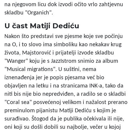
na njegovom licu dok izvodi očito vrlo zahtjevnu
skladbu "Organich".
U čast Matiji Dediću
Nakon što predstavi sve pjesme koje sve počinju
na O, i to slovo ima simboliku kao nekakav krug
života, Majstorović i prijatelji izvode skladbu
"Wanger" koju je s JazzIstrom snimio za album
"Musical migrations". U suštini, nema
iznenađenja jer je popis pjesama već bio
objavljen na letku i na stranicama INK-a, tako da
niti bis nije bio nepredviđen, a radilo se o skladbi
"Coral sea" posvećenoj velikom i nažalost prerano
preminulom pijanistu Matiji Dediću s kojim je
surađivao. Štogod da je publika očekivala ili nije,
oni koji su došli dobili su najbolje, večer u kojoj