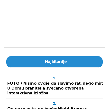
Najčitanije
1.
FOTO / Nismo ovdje da slavimo rat, nego mir:
U Domu branitelja svečano otvorena
interaktivna izložba
2.
Od poznanika do braće: Night Express