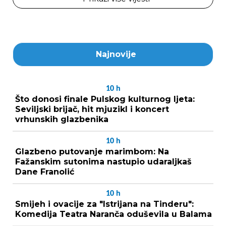
Najnovije
10
h
Što donosi finale Pulskog kulturnog ljeta:
Seviljski brijač, hit mjuzikl i koncert
vrhunskih glazbenika
10
h
Glazbeno putovanje marimbom: Na
Fažanskim sutonima nastupio udaraljkaš
Dane Franolić
10
h
Smijeh i ovacije za "Istrijana na Tinderu":
Komedija Teatra Naranča oduševila u Balama