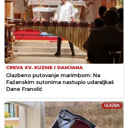
CRKVA SV. KUZME I DAMJANA
Glazbeno putovanje marimbom: Na
Fažanskim sutonima nastupio udaraljkaš
Dane Franolić
GLAZBA