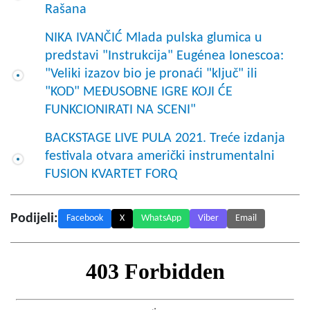
Rašana
NIKA IVANČIĆ Mlada pulska glumica u
predstavi "Instrukcija" Eugénea Ionescoa:
"Veliki izazov bio je pronaći "ključ" ili
"KOD" MEĐUSOBNE IGRE KOJI ĆE
FUNKCIONIRATI NA SCENI"
BACKSTAGE LIVE PULA 2021. Treće izdanja
festivala otvara američki instrumentalni
FUSION KVARTET FORQ
Podijeli:
Facebook
X
WhatsApp
Viber
Email