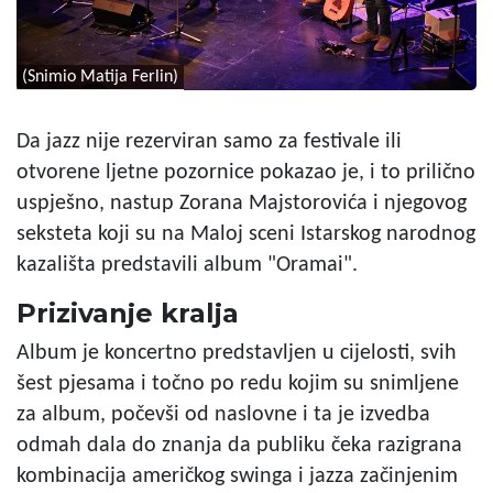
(Snimio Matija Ferlin)
Da jazz nije rezerviran samo za festivale ili
otvorene ljetne pozornice pokazao je, i to prilično
uspješno, nastup Zorana Majstorovića i njegovog
seksteta koji su na Maloj sceni Istarskog narodnog
kazališta predstavili album "Oramai".
Prizivanje kralja
Album je koncertno predstavljen u cijelosti, svih
šest pjesama i točno po redu kojim su snimljene
za album, počevši od naslovne i ta je izvedba
odmah dala do znanja da publiku čeka razigrana
kombinacija američkog swinga i jazza začinjenim