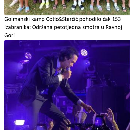
Golmanski kamp Cotić&Starčić pohodilo čak 153
izabranika: Održana petotjedna smotra u Ravnoj
Gori