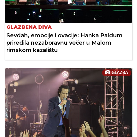
GLAZBENA DIVA
Sevdah, emocije i ovacije: Hanka Paldum
priredila nezaboravnu večer u Malom
rimskom kazalištu
GLAZBA