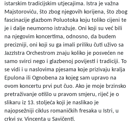
istarskim tradicijskim utjecajima. Istra je važna
Majstoroviću, što zbog njegovih korijena, što zbog
fascinacije glazbom Poluotoka koju toliko cijeni te
je i dalje neumorno istražuje. Oni koji su već bili
na njegovim koncertima, odnosno, da budem
precizniji, oni koji su ga imali priliku čuti uživo sa
JazzIstra Orchestrom znaju koliko je posvećen ne
samo svirci nego i glazbenoj povijesti i tradiciji. To
se vidi i u naslovima pjesama koje prizivaju kralja
Epulona ili Ognobena za kojeg sam upravo na
ovom koncertu prvi put čuo. Ako je moje brzinsko
pretraživanje otišlo u pravom smjeru, riječ je o
slikaru iz 13. stoljeća koji je naslikao je
najopsežniji ciklus romaničkih fresaka u Istri, u
crkvi sv. Vincenta u Savičenti.