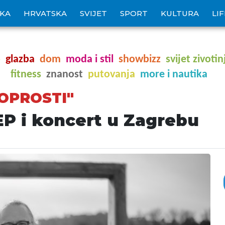
IKA
HRVATSKA
SVIJET
SPORT
KULTURA
LI
o
glazba
dom
moda i stil
showbizz
svijet zivotin
fitness
znanost
putovanja
more i nautika
 OPROSTI"
 EP i koncert u Zagrebu