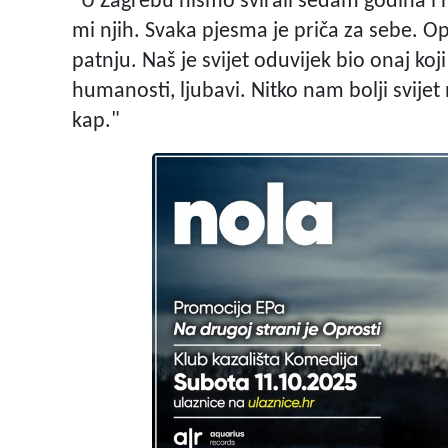
"U Zagrebu nismo svirali sedam godina i n
mi njih. Svaka pjesma je priča za sebe. O
patnju. Naš je svijet oduvijek bio onaj koj
humanosti, ljubavi. Nitko nam bolji svije
kap."