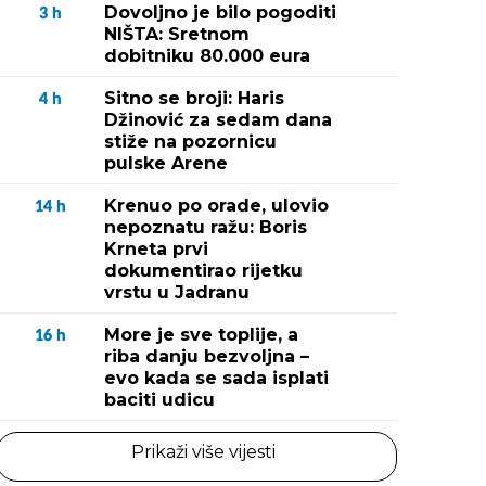
Dovoljno je bilo pogoditi
3
h
NIŠTA: Sretnom
dobitniku 80.000 eura
Sitno se broji: Haris
4
h
Džinović za sedam dana
stiže na pozornicu
pulske Arene
Krenuo po orade, ulovio
14
h
nepoznatu ražu: Boris
Krneta prvi
dokumentirao rijetku
vrstu u Jadranu
More je sve toplije, a
16
h
riba danju bezvoljna –
evo kada se sada isplati
baciti udicu
Prikaži više vijesti