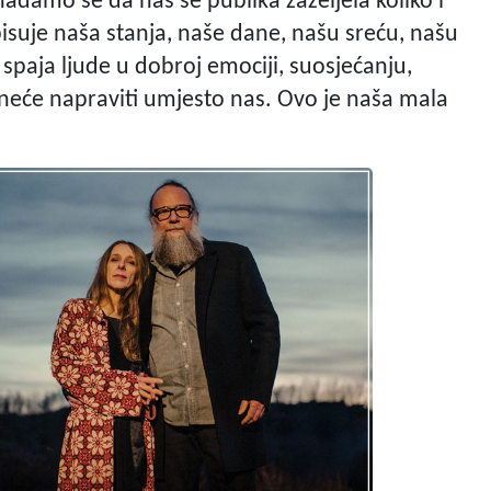
adamo se da nas se publika zaželjela koliko i
pisuje naša stanja, naše dane, našu sreću, našu
i spaja ljude u dobroj emociji, suosjećanju,
t neće napraviti umjesto nas. Ovo je naša mala