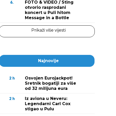
FOTO & VIDEO / Sting
6.
otvorio rasprodani
koncert u Puli hitom
Message in a Bottle
Prikaži više vijesti
Najnovije
Osvojen Eurojackpot!
2
h
Sretnik bogatiji za više
od 32 milijuna eura
Iz aviona u Neveru:
2
h
Legendarni Carl Cox
stigao u Pulu