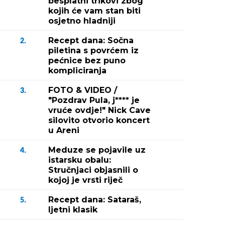
besplatni trikovi zbog
kojih će vam stan biti
osjetno hladniji
Recept dana: Sočna
2.
piletina s povrćem iz
pećnice bez puno
kompliciranja
FOTO & VIDEO /
3.
"Pozdrav Pula, j**** je
vruće ovdje!" Nick Cave
silovito otvorio koncert
u Areni
Meduze se pojavile uz
4.
istarsku obalu:
Stručnjaci objasnili o
kojoj je vrsti riječ
Recept dana: Sataraš,
5.
ljetni klasik