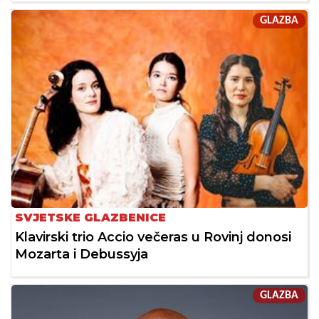
GLAZBA
SVJETSKE GLAZBENICE
Klavirski trio Accio večeras u Rovinj donosi
Mozarta i Debussyja
GLAZBA