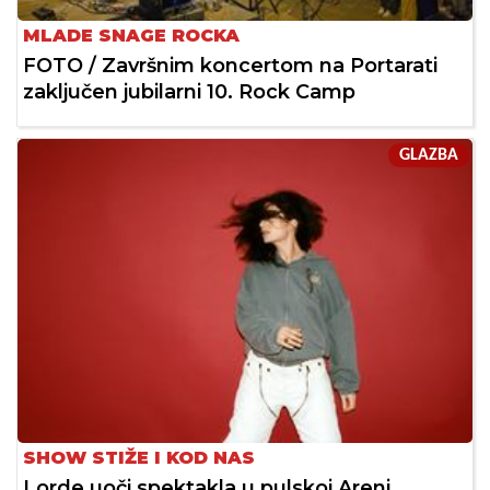
MLADE SNAGE ROCKA
FOTO / Završnim koncertom na Portarati
zaključen jubilarni 10. Rock Camp
GLAZBA
SHOW STIŽE I KOD NAS
Lorde uoči spektakla u pulskoj Areni