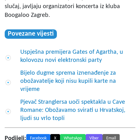
slučaj, javljaju organizatori koncerta iz kluba
Boogaloo Zagreb.
Povezane vijesti
Uspješna premijera Gates of Agartha, u
kolovozu novi elektronski party
Bijelo dugme sprema iznenađenje za
obožavatelje koji nisu kupili karte na
vrijeme
Pjevač Stranglersa uoči spektakla u Cave
Romane: Obožavamo svirati u Hrvatskoj,
ljudi su vrlo topli
Podijeli:
Facebook
X
WhatsApp
Viber
Email