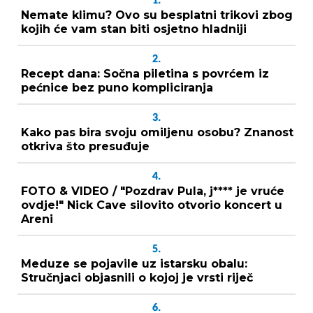
1.
Nemate klimu? Ovo su besplatni trikovi zbog
kojih će vam stan biti osjetno hladniji
2.
Recept dana: Sočna piletina s povrćem iz
pećnice bez puno kompliciranja
3.
Kako pas bira svoju omiljenu osobu? Znanost
otkriva što presuđuje
4.
FOTO & VIDEO / "Pozdrav Pula, j**** je vruće
ovdje!" Nick Cave silovito otvorio koncert u
Areni
5.
Meduze se pojavile uz istarsku obalu:
Stručnjaci objasnili o kojoj je vrsti riječ
6.