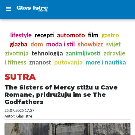
lifestyle
recepti
automoto
film
gastro
glazba
dom
moda i stil
showbizz
svijet
zivotinja
tehnologija
zanimljivosti
zdravlje
i fitness
znanost
putovanja
more i nautika
SUTRA
The Sisters of Mercy stižu u Cave
Romane, pridružuju im se The
Godfathers
25.07.2025 17:27
Autor: Glas Istre