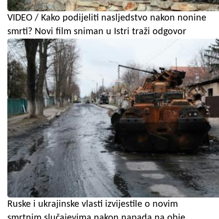
VIDEO / Kako podijeliti nasljedstvo nakon nonine
smrti? Novi film sniman u Istri traži odgovor
Ruske i ukrajinske vlasti izvijestile o novim
smrtnim slučajevima nakon napada na obje