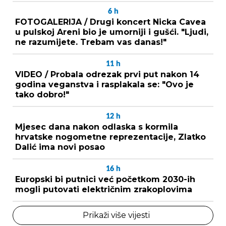
6
h
FOTOGALERIJA / Drugi koncert Nicka Cavea
u pulskoj Areni bio je umorniji i gušći. "Ljudi,
ne razumijete. Trebam vas danas!"
11
h
VIDEO / Probala odrezak prvi put nakon 14
godina veganstva i rasplakala se: "Ovo je
tako dobro!"
12
h
Mjesec dana nakon odlaska s kormila
hrvatske nogometne reprezentacije, Zlatko
Dalić ima novi posao
16
h
Europski bi putnici već početkom 2030-ih
mogli putovati električnim zrakoplovima
Prikaži više vijesti