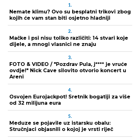
1.
Nemate klimu? Ovo su besplatni trikovi zbog
kojih će vam stan biti osjetno hladniji
2.
Mačke i psi nisu toliko različiti: 14 stvari koje
dijele, a mnogi vlasnici ne znaju
3.
FOTO & VIDEO / "Pozdrav Pula, j**** je vruće
ovdje!" Nick Cave silovito otvorio koncert u
Areni
4.
Osvojen Eurojackpot! Sretnik bogatiji za više
od 32 milijuna eura
5.
Meduze se pojavile uz istarsku obalu:
Stručnjaci objasnili o kojoj je vrsti riječ