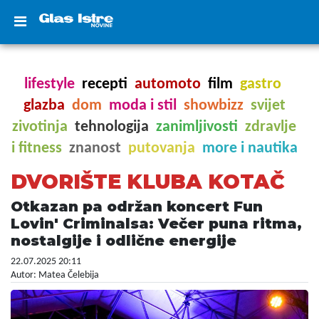
lifestyle
recepti
automoto
film
gastro
glazba
dom
moda i stil
showbizz
svijet
zivotinja
tehnologija
zanimljivosti
zdravlje
i fitness
znanost
putovanja
more i nautika
DVORIŠTE KLUBA KOTAČ
Otkazan pa održan koncert Fun
Lovin' Criminalsa: Večer puna ritma,
nostalgije i odlične energije
22.07.2025 20:11
Autor: Matea Čelebija