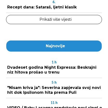
6.
Recept dana: Sataraš, ljetni klasik
Prikaži više vijesti
Najnovije
1
h
Dvadeset godina Night Expressa: Beskrajni
niz hitova prošao u trenu
5
h
"Nisam kriva ja": Severina zapjevala svoj novi
hit dok Ipsilonom hita prema Puli
11
h
VIDEO / Baby Lasagna predstavio novi singl o