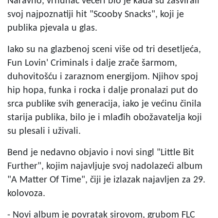
Naravno, vrhunac večeri bio je kada su zasvirali
svoj najpoznatiji hit "Scooby Snacks", koji je
publika pjevala u glas.
Iako su na glazbenoj sceni više od tri desetljeća,
Fun Lovin' Criminals i dalje zrače šarmom,
duhovitošću i zaraznom energijom. Njihov spoj
hip hopa, funka i rocka i dalje pronalazi put do
srca publike svih generacija, iako je većinu činila
starija publika, bilo je i mlađih obožavatelja koji
su plesali i uživali.
Bend je nedavno objavio i novi singl "Little Bit
Further", kojim najavljuje svoj nadolazeći album
"A Matter Of Time", čiji je izlazak najavljen za 29.
kolovoza.
- Novi album je povratak sirovom, grubom FLC