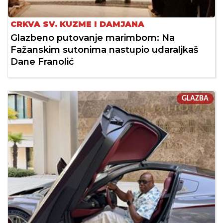
CRKVA SV. KUZME I DAMJANA
Glazbeno putovanje marimbom: Na
Fažanskim sutonima nastupio udaraljkaš
Dane Franolić
GLAZBA