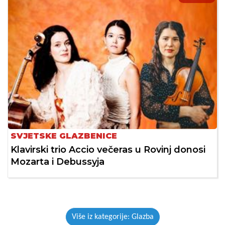
SVJETSKE GLAZBENICE
Klavirski trio Accio večeras u Rovinj donosi
Mozarta i Debussyja
Više iz kategorije: Glazba