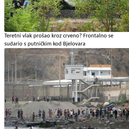
Teretni vlak prošao kroz crveno? Frontalno se
sudario s putničkim kod Bjelovara