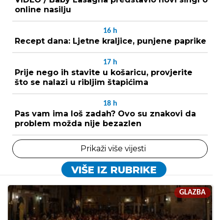
online nasilju
16
h
Recept dana: Ljetne kraljice, punjene paprike
17
h
Prije nego ih stavite u košaricu, provjerite
što se nalazi u ribljim štapićima
18
h
Pas vam ima loš zadah? Ovo su znakovi da
problem možda nije bezazlen
Prikaži više vijesti
VIŠE IZ RUBRIKE
GLAZBA