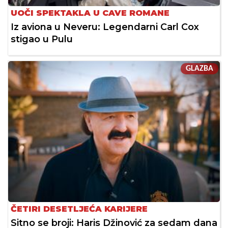
UOČI SPEKTAKLA U CAVE ROMANE
Iz aviona u Neveru: Legendarni Carl Cox
stigao u Pulu
GLAZBA
ČETIRI DESETLJEĆA KARIJERE
Sitno se broji: Haris Džinović za sedam dana