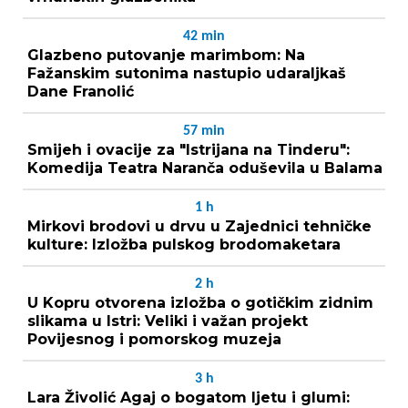
42
min
Glazbeno putovanje marimbom: Na
Fažanskim sutonima nastupio udaraljkaš
Dane Franolić
57
min
Smijeh i ovacije za "Istrijana na Tinderu":
Komedija Teatra Naranča oduševila u Balama
1
h
Mirkovi brodovi u drvu u Zajednici tehničke
kulture: Izložba pulskog brodomaketara
2
h
U Kopru otvorena izložba o gotičkim zidnim
slikama u Istri: Veliki i važan projekt
Povijesnog i pomorskog muzeja
3
h
Lara Živolić Agaj o bogatom ljetu i glumi: