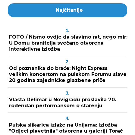
Najčitanije
1.
FOTO / Nismo ovdje da slavimo rat, nego mir:
U Domu branitelja svečano otvorena
interaktivna izložba
2.
Od poznanika do braće: Night Express
velikim koncertom na pulskom Forumu slave
20 godina zajedničke glazbene priče
3.
Vlasta Delimar u Novigradu proslavila 70.
rođendan performansom o starenju
4.
Pulska slikarica izlaže na Unijama: Izložba
"Odjeci plavetnila" otvorena u galeriji Torač