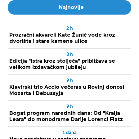
Najnovije
2
h
Prozračni akvareli Kate Žunić vode kroz
dvorišta i stare kamene ulice
3
h
Edicija "Istra kroz stoljeća" približava se
velikom izdavačkom jubileju
9
h
Klavirski trio Accio večeras u Rovinj donosi
Mozarta i Debussyja
9
h
Bogat program narednih dana: Od "Kralja
Leara" do monodrame Darije Lorenci Flatz
1
dana