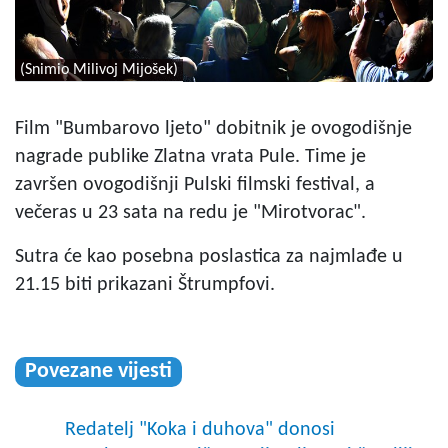
(Snimio Milivoj Mijošek)
Film "Bumbarovo ljeto" dobitnik je ovogodišnje
nagrade publike Zlatna vrata Pule. Time je
završen ovogodišnji Pulski filmski festival, a
večeras u 23 sata na redu je "Mirotvorac".
Sutra će kao posebna poslastica za najmlađe u
21.15 biti prikazani Štrumpfovi.
Povezane vijesti
Redatelj "Koka i duhova" donosi