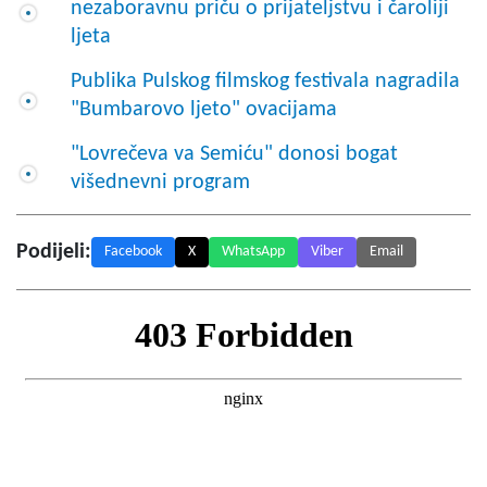
nezaboravnu priču o prijateljstvu i čaroliji
ljeta
Publika Pulskog filmskog festivala nagradila
"Bumbarovo ljeto" ovacijama
"Lovrečeva va Semiću" donosi bogat
višednevni program
Podijeli:
Facebook
X
WhatsApp
Viber
Email