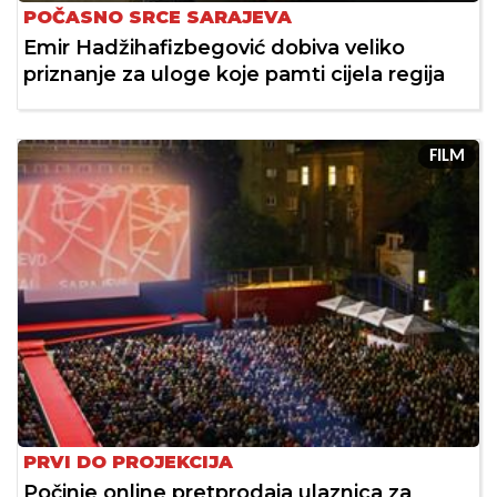
POČASNO SRCE SARAJEVA
Emir Hadžihafizbegović dobiva veliko
priznanje za uloge koje pamti cijela regija
FILM
PRVI DO PROJEKCIJA
Počinje online pretprodaja ulaznica za