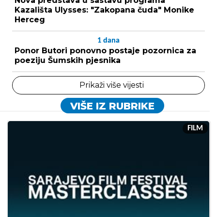
Nova predstava u sastavu programa
Kazališta Ulysses: "Zakopana čuda" Monike
Herceg
1
dana
Ponor Butori ponovno postaje pozornica za
poeziju Šumskih pjesnika
Prikaži više vijesti
VIŠE IZ RUBRIKE
FILM