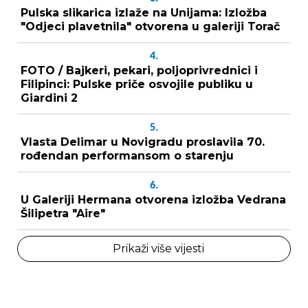
Pulska slikarica izlaže na Unijama: Izložba
"Odjeci plavetnila" otvorena u galeriji Torač
4.
FOTO / Bajkeri, pekari, poljoprivrednici i
Filipinci: Pulske priče osvojile publiku u
Giardini 2
5.
Vlasta Delimar u Novigradu proslavila 70.
rođendan performansom o starenju
6.
U Galeriji Hermana otvorena izložba Vedrana
Šilipetra "Aire"
Prikaži više vijesti