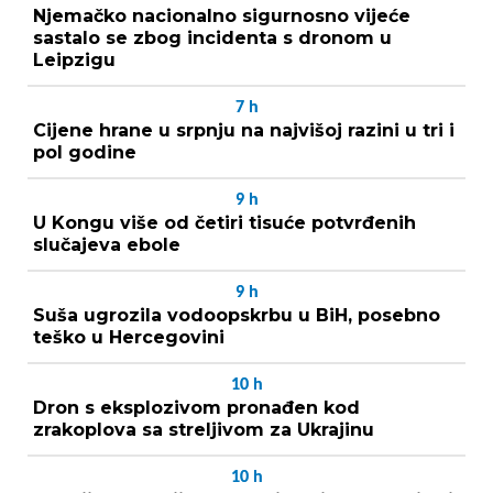
Njemačko nacionalno sigurnosno vijeće
sastalo se zbog incidenta s dronom u
Leipzigu
7
h
Cijene hrane u srpnju na najvišoj razini u tri i
pol godine
9
h
U Kongu više od četiri tisuće potvrđenih
slučajeva ebole
9
h
Suša ugrozila vodoopskrbu u BiH, posebno
teško u Hercegovini
10
h
Dron s eksplozivom pronađen kod
zrakoplova sa streljivom za Ukrajinu
10
h