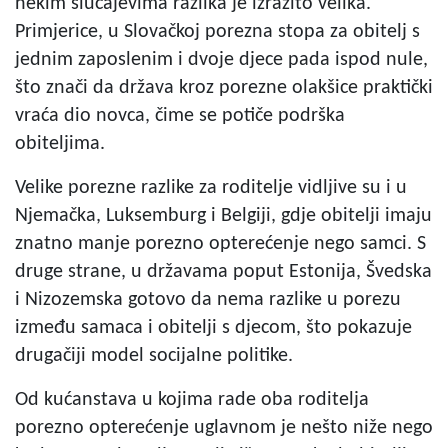
nekim slučajevima razlika je izrazito velika.
Primjerice, u Slovačkoj porezna stopa za obitelj s
jednim zaposlenim i dvoje djece pada ispod nule,
što znači da država kroz porezne olakšice praktički
vraća dio novca, čime se potiče podrška
obiteljima.
Velike porezne razlike za roditelje vidljive su i u
Njemačka, Luksemburg i Belgiji, gdje obitelji imaju
znatno manje porezno opterećenje nego samci. S
druge strane, u državama poput Estonija, Švedska
i Nizozemska gotovo da nema razlike u porezu
između samaca i obitelji s djecom, što pokazuje
drugačiji model socijalne politike.
Od kućanstava u kojima rade oba roditelja
porezno opterećenje uglavnom je nešto niže nego