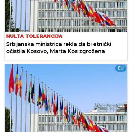
NULTA TOLERANCIJA
Srbijanska ministrica rekla da bi etnički
očistila Kosovo, Marta Kos zgrožena
EU