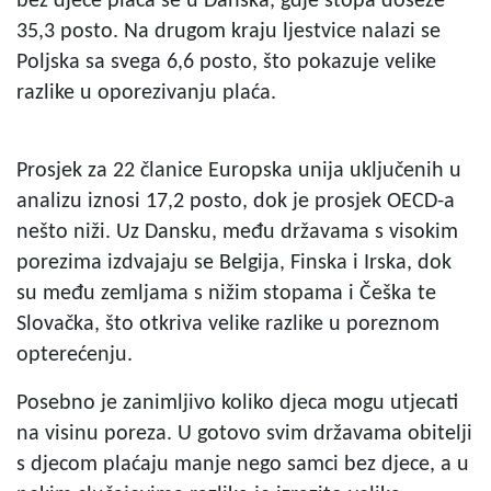
bez djece plaća se u Danska, gdje stopa doseže
35,3 posto. Na drugom kraju ljestvice nalazi se
Poljska sa svega 6,6 posto, što pokazuje velike
razlike u oporezivanju plaća.
Prosjek za 22 članice Europska unija uključenih u
analizu iznosi 17,2 posto, dok je prosjek OECD-a
nešto niži. Uz Dansku, među državama s visokim
porezima izdvajaju se Belgija, Finska i Irska, dok
su među zemljama s nižim stopama i Češka te
Slovačka, što otkriva velike razlike u poreznom
opterećenju.
Posebno je zanimljivo koliko djeca mogu utjecati
na visinu poreza. U gotovo svim državama obitelji
s djecom plaćaju manje nego samci bez djece, a u