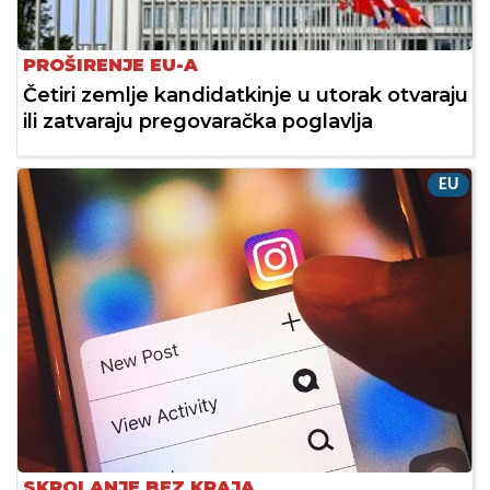
PROŠIRENJE EU-A
Četiri zemlje kandidatkinje u utorak otvaraju
ili zatvaraju pregovaračka poglavlja
EU
SKROLANJE BEZ KRAJA