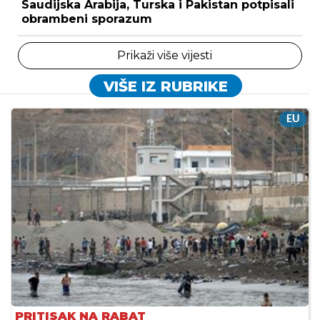
Saudijska Arabija, Turska i Pakistan potpisali
obrambeni sporazum
Prikaži više vijesti
VIŠE IZ RUBRIKE
EU
PRITISAK NA RABAT