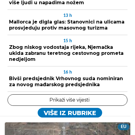
više ljudi u napadima nožem
13
h
Mallorca je digla glas: Stanovnici na ulicama
prosvjeduju protiv masovnog turizma
15
h
Zbog niskog vodostaja rijeka, Njemačka
ukida zabranu teretnog cestovnog prometa
nedjeljom
16
h
Bivši predsjednik Vrhovnog suda nominiran
za novog mađarskog predsjednika
Prikaži više vijesti
VIŠE IZ RUBRIKE
EU