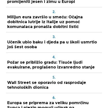
promijeniti jesen i zimu u Europi
2.
Milijun eura završio u smeću: Očajna
dobitnica lutrije iz Italije uz pomoć
komunalaca pronašla dobitni listić
3.
Učenik ubio baku i djeda pa u školi usmrtio
još šest osoba
4.
Požar se približio gradu: Tisuće ljudi
evakuirane, proglašeno izvanredno stanje
5.
Wall Street se oporavio od rasprodaje
tehnoloških dionica
6.
Europa se priprema za veliku pomrčinu
Sunca i njezin mogući učinak na