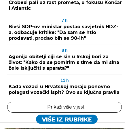
Crobexi pali uz rast prometa, u fokusu Končar
i Atlantic
7
h
Bivši SDP-ov ministar postao savjetnik HDZ-
a, odbacuje kritike: "Da sam se htio
prodavati, prodao bih se 90-ih"
8
h
Agonija obitelji čiji se sin u Irskoj bori za
život: "Kako da se pomirim s time da mi sina
žele isključiti s aparata?"
11
h
Kada vozači u Hrvatskoj moraju ponovno
polagati vozački ispit? Ovo su ključna pravila
Prikaži više vijesti
VIŠE IZ RUBRIKE