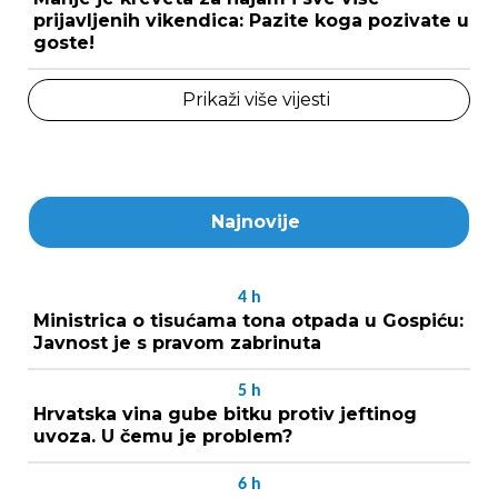
prijavljenih vikendica: Pazite koga pozivate u
goste!
Prikaži više vijesti
Najnovije
4
h
Ministrica o tisućama tona otpada u Gospiću:
Javnost je s pravom zabrinuta
5
h
Hrvatska vina gube bitku protiv jeftinog
uvoza. U čemu je problem?
6
h