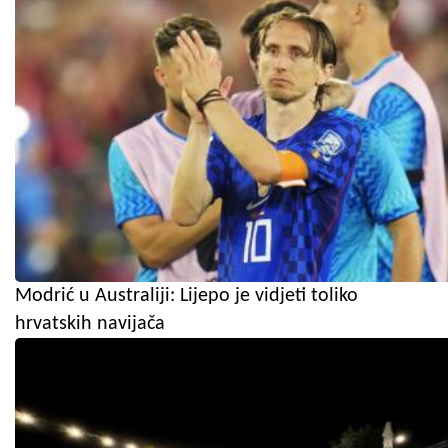
Modrić u Australiji: Lijepo je vidjeti toliko
hrvatskih navijača