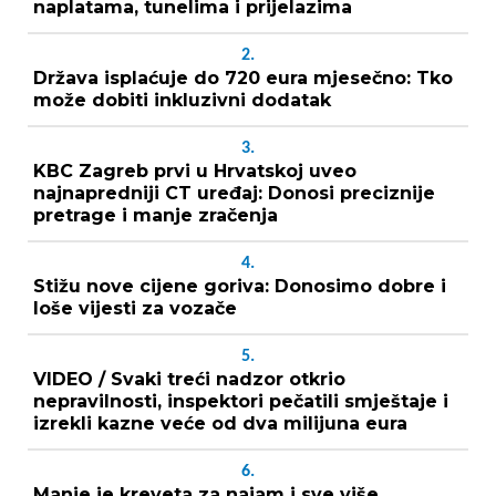
naplatama, tunelima i prijelazima
2.
Država isplaćuje do 720 eura mjesečno: Tko
može dobiti inkluzivni dodatak
3.
KBC Zagreb prvi u Hrvatskoj uveo
najnapredniji CT uređaj: Donosi preciznije
pretrage i manje zračenja
4.
Stižu nove cijene goriva: Donosimo dobre i
loše vijesti za vozače
5.
VIDEO / Svaki treći nadzor otkrio
nepravilnosti, inspektori pečatili smještaje i
izrekli kazne veće od dva milijuna eura
6.
Manje je kreveta za najam i sve više