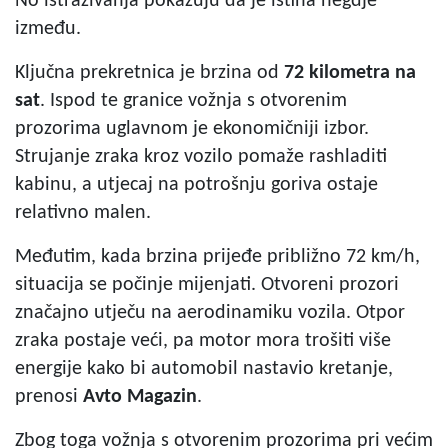
No istraživanja pokazuju da je istina negdje
između.
Ključna prekretnica je brzina od
72 kilometra na
sat
. Ispod te granice vožnja s otvorenim
prozorima uglavnom je ekonomičniji izbor.
Strujanje zraka kroz vozilo pomaže rashladiti
kabinu, a utjecaj na potrošnju goriva ostaje
relativno malen.
Međutim, kada brzina prijeđe približno 72 km/h,
situacija se počinje mijenjati. Otvoreni prozori
značajno utječu na aerodinamiku vozila. Otpor
zraka postaje veći, pa motor mora trošiti više
energije kako bi automobil nastavio kretanje,
prenosi
Avto Magazin
.
Zbog toga vožnja s otvorenim prozorima pri većim