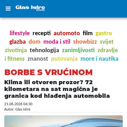
lifestyle
recepti
automoto
film
gastro
glazba
dom
moda i stil
showbizz
svijet
zivotinja
tehnologija
zanimljivosti
zdravlje
i fitness
znanost
putovanja
more i nautika
BORBE S VRUĆINOM
Klima ili otvoren prozor? 72
kilometara na sat magična je
granica kod hlađenja automobila
21.06.2026 04:30
Autor: Glas Istre