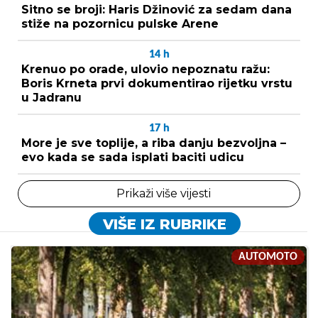
Sitno se broji: Haris Džinović za sedam dana
stiže na pozornicu pulske Arene
14
h
Krenuo po orade, ulovio nepoznatu ražu:
Boris Krneta prvi dokumentirao rijetku vrstu
u Jadranu
17
h
More je sve toplije, a riba danju bezvoljna –
evo kada se sada isplati baciti udicu
Prikaži više vijesti
VIŠE IZ RUBRIKE
AUTOMOTO