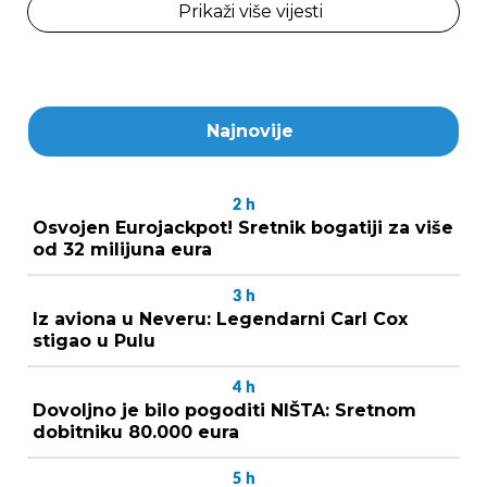
Prikaži više vijesti
Najnovije
2
h
Osvojen Eurojackpot! Sretnik bogatiji za više
od 32 milijuna eura
3
h
Iz aviona u Neveru: Legendarni Carl Cox
stigao u Pulu
4
h
Dovoljno je bilo pogoditi NIŠTA: Sretnom
dobitniku 80.000 eura
5
h