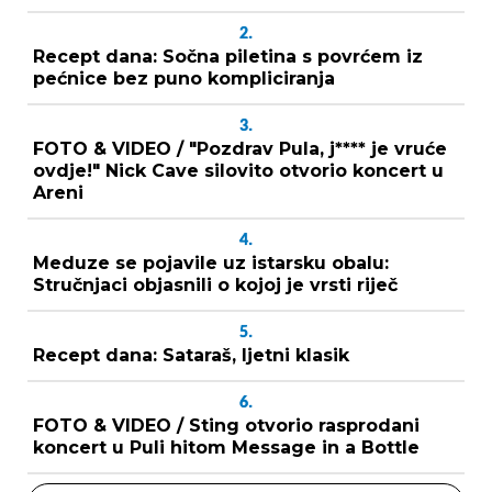
2.
Recept dana: Sočna piletina s povrćem iz
pećnice bez puno kompliciranja
3.
FOTO & VIDEO / "Pozdrav Pula, j**** je vruće
ovdje!" Nick Cave silovito otvorio koncert u
Areni
4.
Meduze se pojavile uz istarsku obalu:
Stručnjaci objasnili o kojoj je vrsti riječ
5.
Recept dana: Sataraš, ljetni klasik
6.
FOTO & VIDEO / Sting otvorio rasprodani
koncert u Puli hitom Message in a Bottle