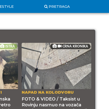
FESTYLE
PRETRAGA
ISTRA
CRNA KRONIKA
I
NAPAD NA KOLODVORU
nska
FOTO & VIDEO / Taksist u
retro
Rovinju nasrnuo na vozača