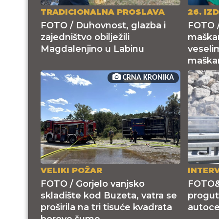
TRADICIONALNA PROSLAVA
26. IZ
FOTO / Duhovnost, glazba i
FOTO /
zajedništvo obilježili
maškar
Magdalenjino u Labinu
veseli
maškar
CRNA KRONIKA
VELIKI POŽAR
INTER
FOTO / Gorjelo vanjsko
FOTO&
skladište kod Buzeta, vatra se
progut
proširila na tri tisuće kvadrata
autoce
borove šume