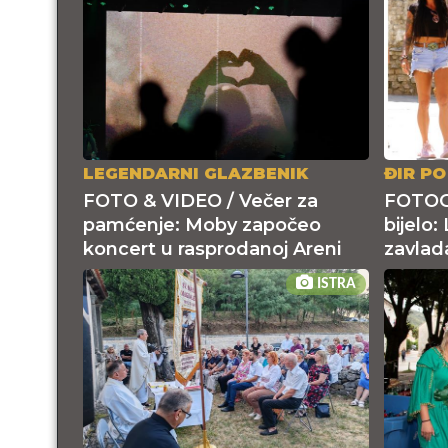
LEGENDARNI GLAZBENIK
ĐIR PO
FOTO & VIDEO / Večer za
FOTOGA
pamćenje: Moby započeo
bijelo:
koncert u rasprodanoj Areni
zavlad
ISTRA