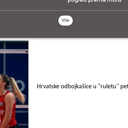
Više
Hrvatske odbojkašice u "ruletu" pet