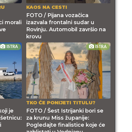
RU
KAOS NA CESTI
FOTO / Pijana vozačica
i morali
izazvala frontalni sudar u
ove
Rovinju. Automobil završio na
krovu
ISTRA
ISTRA
TKO ĆE PONIJETI TITULU?
ji je
FOTO / Šest Istrijanki bori se
šetnicu:
za krunu Miss županije:
i
Pogledajte finalistice koje će
zablistati u Vodnjanu