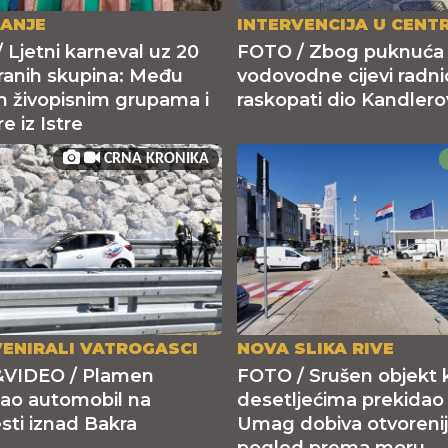
DANJE
INTERVENCIJA U CENT
 Ljetni karneval uz 20
FOTO / Zbog puknuća
anih skupina: Među
vodovodne cijevi radnic
m živopisnim grupama i
raskopati dio Kandler
e iz Istre
CRNA KRONIKA
VENIRALI VATROGASCI
NOVA SLIKA RIVE
VIDEO / Plamen
FOTO / Srušen objekt ko
ao automobil na
desetljećima prekidao 
sti iznad Bakra
Umag dobiva otvorenij
pogled prema moru