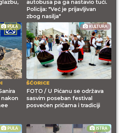
glazbu,
autobusa pa ga nastavio tući.
Policija: "Već je prijavljivan
zbog nasilja"
PULA
KULTURA
I
ŠĆORICE
Sanira
FOTO / U Pićanu se održava
o nakon
sasvim poseban festival
nee
posvećen pričama i tradiciji
PULA
ISTRA