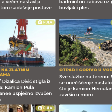
 a večer nastavlja
badminton zabavu uz 
tom sadašnje postave
buvljak i ples
PULA
 NA ZLATNIM
OTPAD I GORIVO U VOD
NAMA
Sve službe na terenu: 
Dizalica Divić stigla iz
se onečišćenje nastal
ka: Kamion Pula
što je kamion Hercula
anee uspješno izvučen
završio u moru
a
PULA