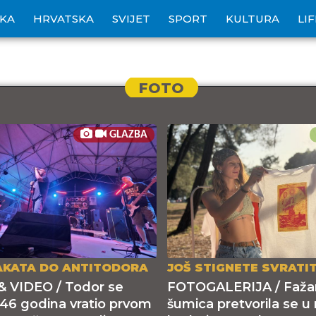
IKA
HRVATSKA
SVIJET
SPORT
KULTURA
LI
FOTO
GLAZBA
AKATA DO ANTITODORA
JOŠ STIGNETE SVRATIT
 VIDEO / Todor se
FOTOGALERIJA / Faža
46 godina vratio prvom
šumica pretvorila se u 