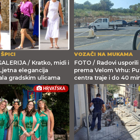
 ŠPICI
VOZAČI NA MUKAMA
LERIJA / Kratko, midi i
FOTO / Radovi usporil
 Ljetna elegancija
prema Velom Vrhu: Pu
ala gradskim ulicama
centra traje i do 40 mi
HRVATSKA