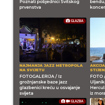
Poznati pobjednici Svitskog
bendu,
prvenstva
koncer
GLAZBA
NAJMANJA JAZZ METROPOLA
AKCIJA
NA SVIJETU
STIJE
FOTOGALERIJA / Iz
FOTO / 
grožnjanske baze jazz
Uljani
glazbenici kreću u osvajanje
Hercul
svijeta
iz mor
GLAZBA