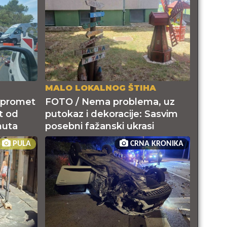
MALO LOKALNOG ŠTIHA
i promet
FOTO / Nema problema, uz
t od
putokaz i dekoracije: Sasvim
nuta
posebni fažanski ukrasi
PULA
CRNA KRONIKA