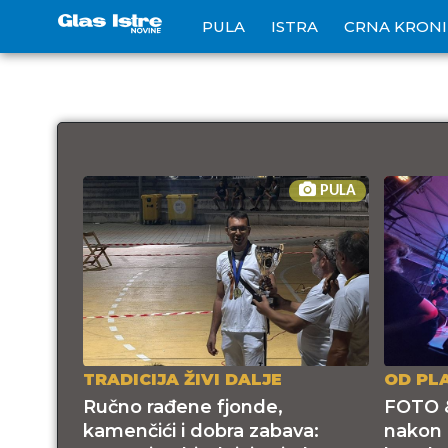
PULA
ISTRA
CRNA KRON
PULA
TRADICIJA ŽIVI DALJE
OD PL
Ručno rađene fjonde,
FOTO &
kamenčići i dobra zabava:
nakon 