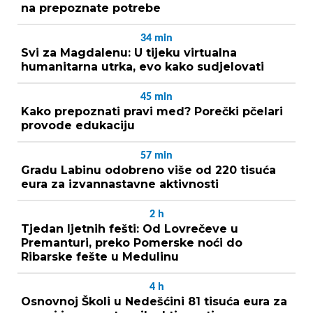
na prepoznate potrebe
34
min
Svi za Magdalenu: U tijeku virtualna
humanitarna utrka, evo kako sudjelovati
45
min
Kako prepoznati pravi med? Porečki pčelari
provode edukaciju
57
min
Gradu Labinu odobreno više od 220 tisuća
eura za izvannastavne aktivnosti
2
h
Tjedan ljetnih fešti: Od Lovrečeve u
Premanturi, preko Pomerske noći do
Ribarske fešte u Medulinu
4
h
Osnovnoj Školi u Nedešćini 81 tisuća eura za