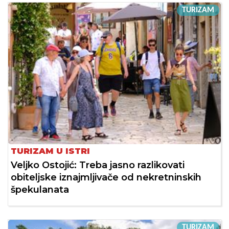
TURIZAM
TURIZAM U ISTRI
Veljko Ostojić: Treba jasno razlikovati
obiteljske iznajmljivače od nekretninskih
špekulanata
TURIZAM