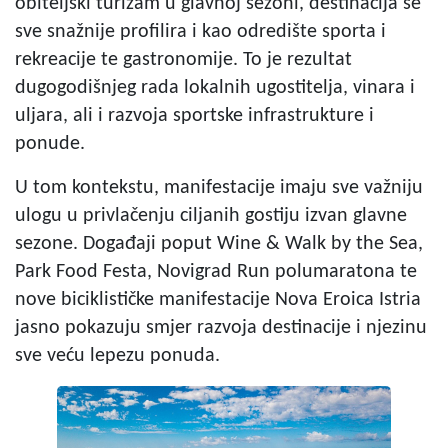
obiteljski turizam u glavnoj sezoni, destinacija se
sve snažnije profilira i kao odredište sporta i
rekreacije te gastronomije. To je rezultat
dugogodišnjeg rada lokalnih ugostitelja, vinara i
uljara, ali i razvoja sportske infrastrukture i
ponude.
U tom kontekstu, manifestacije imaju sve važniju
ulogu u privlačenju ciljanih gostiju izvan glavne
sezone. Događaji poput Wine & Walk by the Sea,
Park Food Festa, Novigrad Run polumaratona te
nove biciklističke manifestacije Nova Eroica Istria
jasno pokazuju smjer razvoja destinacije i njezinu
sve veću lepezu ponuda.