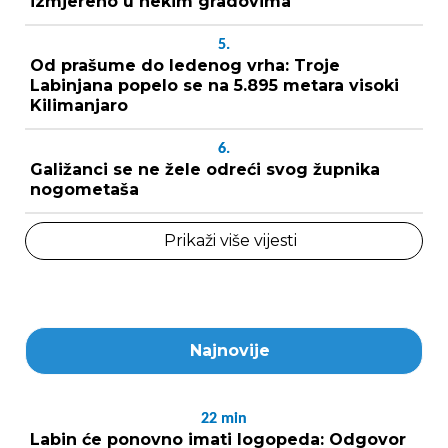
izmjereno u nekim gradovima
5.
Od prašume do ledenog vrha: Troje
Labinjana popelo se na 5.895 metara visoki
Kilimanjaro
6.
Galižanci se ne žele odreći svog župnika
nogometaša
Prikaži više vijesti
Najnovije
22
min
Labin će ponovno imati logopeda: Odgovor