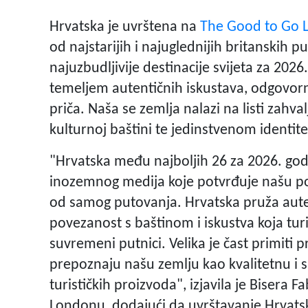
Hrvatska je uvrštena na
The Good to Go L
od najstarijih i najuglednijih britanskih 
najuzbudljivije destinacije svijeta za 202
temeljem autentičnih iskustava, odgovorno
priča. Naša se zemlja nalazi na listi zahval
kulturnoj baštini te jedinstvenom identite
"Hrvatska među najboljih 26 za 2026. godi
inozemnog medija koje potvrđuje našu pozi
od samog putovanja. Hrvatska pruža autent
povezanost s baštinom i iskustva koja tur
suvremeni putnici. Velika je čast primiti pr
prepoznaju našu zemlju kao kvalitetnu i 
turističkih proizvoda", izjavila je Bisera 
Londonu, dodajući da uvrštavanje Hrvats