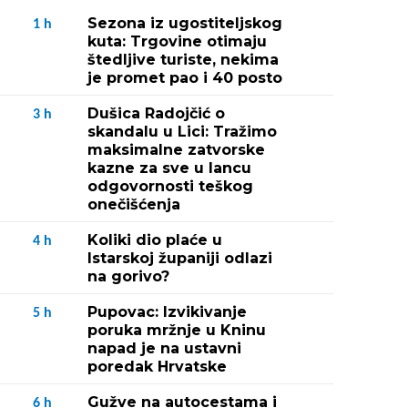
Sezona iz ugostiteljskog
1
h
kuta: Trgovine otimaju
štedljive turiste, nekima
je promet pao i 40 posto
Dušica Radojčić o
3
h
skandalu u Lici: Tražimo
maksimalne zatvorske
kazne za sve u lancu
odgovornosti teškog
onečišćenja
Koliki dio plaće u
4
h
Istarskoj županiji odlazi
na gorivo?
Pupovac: Izvikivanje
5
h
poruka mržnje u Kninu
napad je na ustavni
poredak Hrvatske
Gužve na autocestama i
6
h