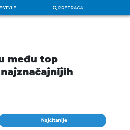
FESTYLE
PRETRAGA
ku među top
 najznačajnijih
Najčitanije