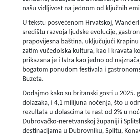
našu vidljivost na jednom od ključnih emit
U tekstu posvećenom Hrvatskoj, Wanderlus
središtu razvoja ljudske evolucije, gastro
prapovijesna baština, uključujući Krapinu
zatim vučedolska kultura, kao i kravata ko
prikazana je i Istra kao jedno od najznača
bogatom ponudom festivala i gastronom
Buzeta.
Dodajmo kako su britanski gosti u 2025. go
dolazaka, i 4,1 milijuna noćenja, što u o
rezultata u dolascima te rast od 2% u noć
Dubrovačko-neretvanskoj županiji i Split
destinacijama u Dubrovniku, Splitu, Konav