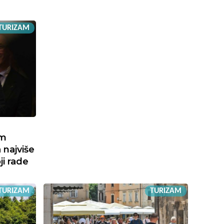
TURIZAM
om
 najviše
i rade
TURIZAM
TURIZAM