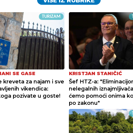
VIŠE IZ RUBRIKE
TURIZAM
ANI SE GASE
KRISTJAN STANIČIĆ
e kreveta za najam i sve
Šef HTZ-a: "Eliminacij
javljenih vikendica:
nelegalnih iznajmljivača
koga pozivate u goste!
ćemo pomoći onima koj
po zakonu"