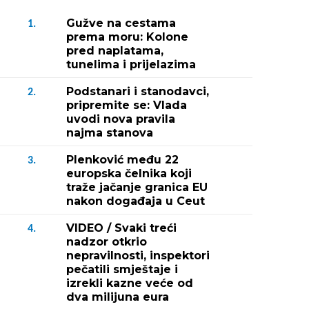
Gužve na cestama
1.
prema moru: Kolone
pred naplatama,
tunelima i prijelazima
Podstanari i stanodavci,
2.
pripremite se: Vlada
uvodi nova pravila
najma stanova
Plenković među 22
3.
europska čelnika koji
traže jačanje granica EU
nakon događaja u Ceut
VIDEO / Svaki treći
4.
nadzor otkrio
nepravilnosti, inspektori
pečatili smještaje i
izrekli kazne veće od
dva milijuna eura