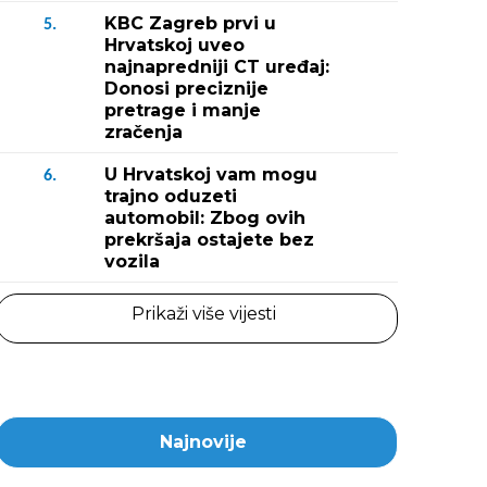
KBC Zagreb prvi u
5.
Hrvatskoj uveo
najnapredniji CT uređaj:
Donosi preciznije
pretrage i manje
zračenja
U Hrvatskoj vam mogu
6.
trajno oduzeti
automobil: Zbog ovih
prekršaja ostajete bez
vozila
Prikaži više vijesti
Najnovije