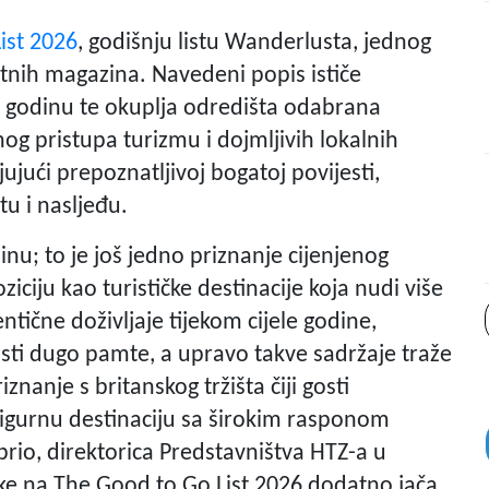
ist 2026
, godišnju listu Wanderlusta, jednog
putnih magazina. Navedeni popis ističe
6. godinu te okuplja odredišta odabrana
g pristupa turizmu i dojmljivih lokalnih
jujući prepoznatljivoj bogatoj povijesti,
tu i nasljeđu.
nu; to je još jedno priznanje cijenjenog
ciju kao turističke destinacije koja nudi više
ične doživljaje tijekom cijele godine,
isti dugo pamte, a upravo takve sadržaje traže
iznanje s britanskog tržišta čiji gosti
sigurnu destinaciju sa širokim rasponom
Fabrio, direktorica Predstavništva HTZ-a u
ke na The Good to Go List 2026 dodatno jača