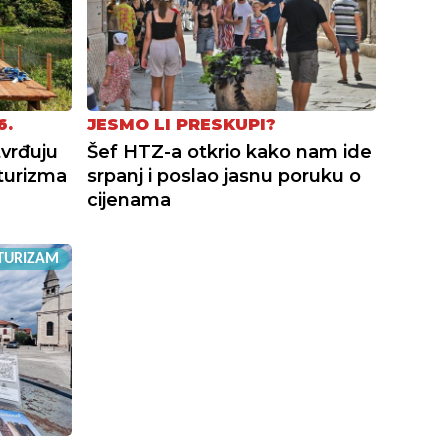
6.
JESMO LI PRESKUPI?
tvrđuju
Šef HTZ-a otkrio kako nam ide
turizma
srpanj i poslao jasnu poruku o
cijenama
TURIZAM