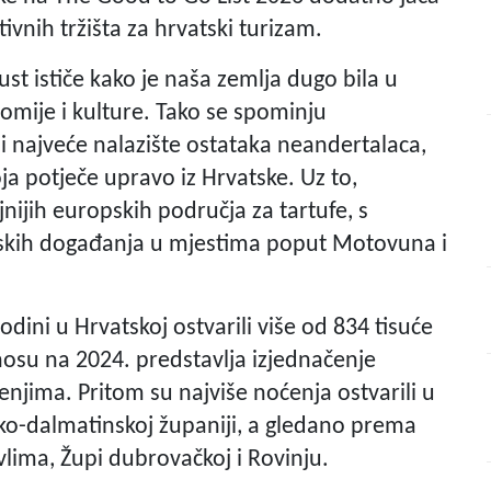
ivnih tržišta za hrvatski turizam.
t ističe kako je naša zemlja dugo bila u
nomije i kulture. Tako se spominju
 i najveće nalazište ostataka neandertalaca,
ja potječe upravo iz Hrvatske. Uz to,
jnijih europskih područja za tartufe, s
skih događanja u mjestima poput Motovuna i
dini u Hrvatskoj ostvarili više od 834 tisuće
dnosu na 2024. predstavlja izjednačenje
enjima. Pritom su najviše noćenja ostvarili u
sko-dalmatinskoj županiji, a gledano prema
lima, Župi dubrovačkoj i Rovinju.