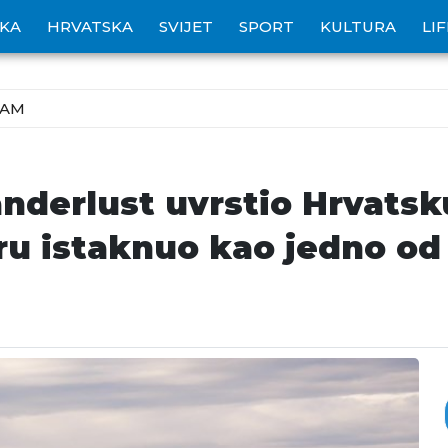
IKA
HRVATSKA
SVIJET
SPORT
KULTURA
LI
ZAM
anderlust uvrstio Hrvats
tru istaknuo kao jedno od