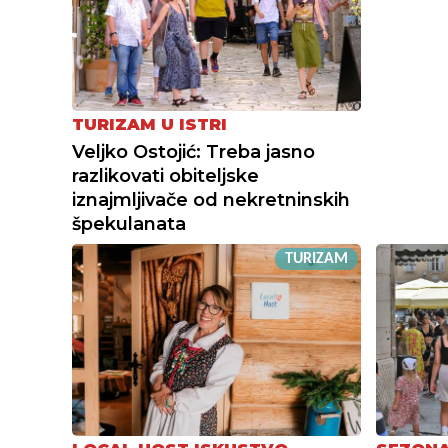
TURIZAM U ISTRI
Veljko Ostojić: Treba jasno
razlikovati obiteljske
iznajmljivače od nekretninskih
špekulanata
TURIZAM