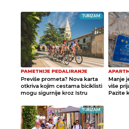
TURIZAM
PAMETNIJE PEDALIRANJE
APARTM
Previše prometa? Nova karta
Manje j
otkriva kojim cestama biciklisti
više pri
mogu sigurnije kroz Istru
Pazite 
TURIZAM