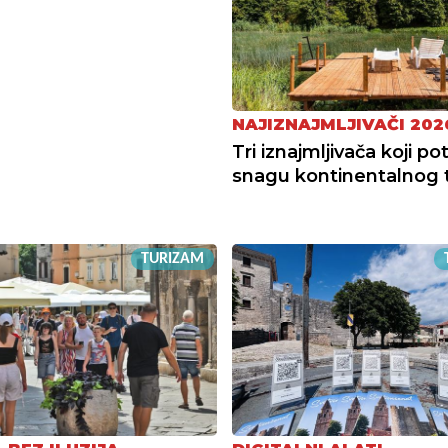
NAJIZNAJMLJIVAČI 202
Tri iznajmljivača koji po
snagu kontinentalnog 
TURIZAM