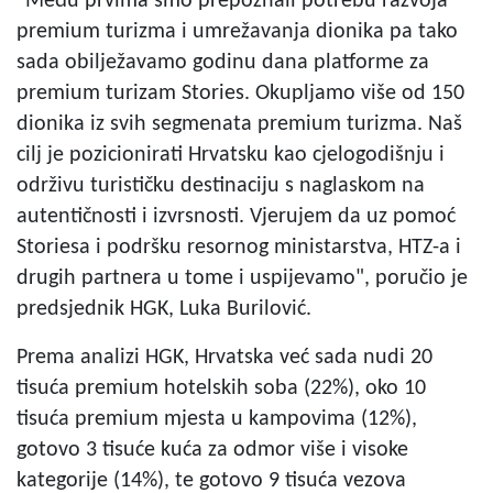
"Među prvima smo prepoznali potrebu razvoja
premium turizma i umrežavanja dionika pa tako
sada obilježavamo godinu dana platforme za
premium turizam Stories. Okupljamo više od 150
dionika iz svih segmenata premium turizma. Naš
cilj je pozicionirati Hrvatsku kao cjelogodišnju i
održivu turističku destinaciju s naglaskom na
autentičnosti i izvrsnosti. Vjerujem da uz pomoć
Storiesa i podršku resornog ministarstva, HTZ-a i
drugih partnera u tome i uspijevamo", poručio je
predsjednik HGK, Luka Burilović.
Prema analizi HGK, Hrvatska već sada nudi 20
tisuća premium hotelskih soba (22%), oko 10
tisuća premium mjesta u kampovima (12%),
gotovo 3 tisuće kuća za odmor više i visoke
kategorije (14%), te gotovo 9 tisuća vezova