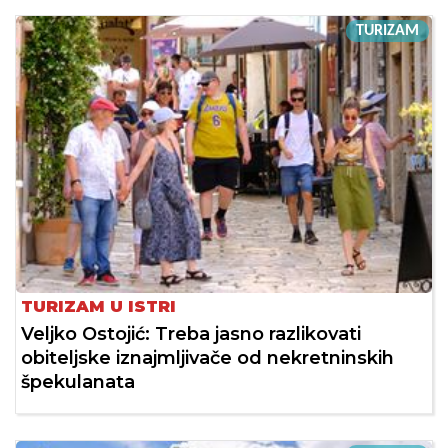
TURIZAM
TURIZAM U ISTRI
Veljko Ostojić: Treba jasno razlikovati
obiteljske iznajmljivače od nekretninskih
špekulanata