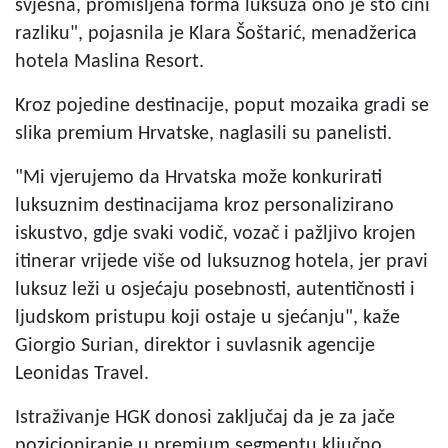
svjesna, promišljena forma luksuza ono je što čini
razliku", pojasnila je Klara Šoštarić, menadžerica
hotela Maslina Resort.
Kroz pojedine destinacije, poput mozaika gradi se
slika premium Hrvatske, naglasili su panelisti.
"Mi vjerujemo da Hrvatska može konkurirati
luksuznim destinacijama kroz personalizirano
iskustvo, gdje svaki vodič, vozač i pažljivo krojen
itinerar vrijede više od luksuznog hotela, jer pravi
luksuz leži u osjećaju posebnosti, autentičnosti i
ljudskom pristupu koji ostaje u sjećanju", kaže
Giorgio Surian, direktor i suvlasnik agencije
Leonidas Travel.
Istraživanje HGK donosi zaključaj da je za jače
pozicioniranje u premium segmentu ključno