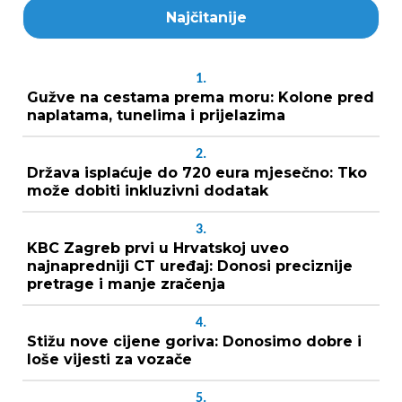
Najčitanije
1.
Gužve na cestama prema moru: Kolone pred
naplatama, tunelima i prijelazima
2.
Država isplaćuje do 720 eura mjesečno: Tko
može dobiti inkluzivni dodatak
3.
KBC Zagreb prvi u Hrvatskoj uveo
najnapredniji CT uređaj: Donosi preciznije
pretrage i manje zračenja
4.
Stižu nove cijene goriva: Donosimo dobre i
loše vijesti za vozače
5.