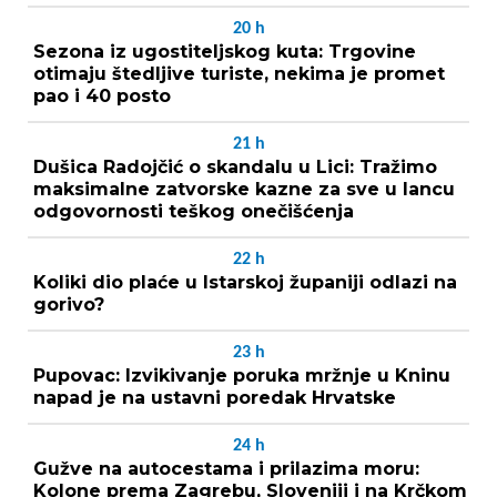
20
h
Sezona iz ugostiteljskog kuta: Trgovine
otimaju štedljive turiste, nekima je promet
pao i 40 posto
21
h
Dušica Radojčić o skandalu u Lici: Tražimo
maksimalne zatvorske kazne za sve u lancu
odgovornosti teškog onečišćenja
22
h
Koliki dio plaće u Istarskoj županiji odlazi na
gorivo?
23
h
Pupovac: Izvikivanje poruka mržnje u Kninu
napad je na ustavni poredak Hrvatske
24
h
Gužve na autocestama i prilazima moru:
Kolone prema Zagrebu, Sloveniji i na Krčkom