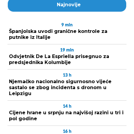
Najnovije
9
min
Španjolska uvodi granične kontrole za
putnike iz Italije
19
min
Odvjetnik De La Espriella prisegnuo za
predsjednika Kolumbije
13
h
Njemačko nacionalno sigurnosno vijeće
sastalo se zbog incidenta s dronom u
Leipzigu
14
h
Cijene hrane u srpnju na najvišoj razini u tri i
pol godine
16
h