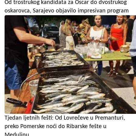
Od trostrukog kandidata za Oscar do dvostrukog
oskarovca, Sarajevo objavilo impresivan program
Tjedan ljetnih fešti: Od Lovrečeve u Premanturi,
preko Pomerske noći do Ribarske fešte u
Medulinu