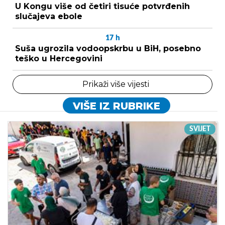
U Kongu više od četiri tisuće potvrđenih
slučajeva ebole
17
h
Suša ugrozila vodoopskrbu u BiH, posebno
teško u Hercegovini
Prikaži više vijesti
VIŠE IZ RUBRIKE
SVIJET