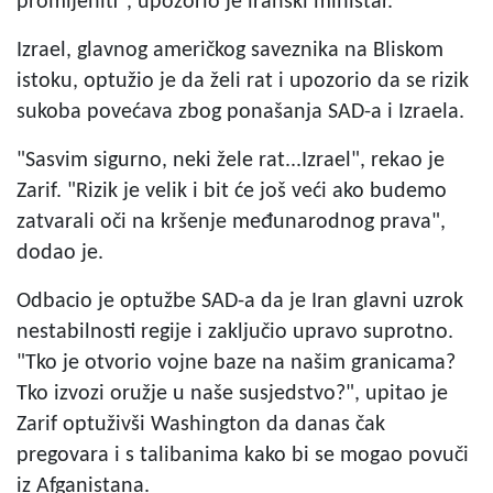
promijeniti", upozorio je iranski ministar.
Izrael, glavnog američkog saveznika na Bliskom
istoku, optužio je da želi rat i upozorio da se rizik
sukoba povećava zbog ponašanja SAD-a i Izraela.
"Sasvim sigurno, neki žele rat...Izrael", rekao je
Zarif. "Rizik je velik i bit će još veći ako budemo
zatvarali oči na kršenje međunarodnog prava",
dodao je.
Odbacio je optužbe SAD-a da je Iran glavni uzrok
nestabilnosti regije i zaključio upravo suprotno.
"Tko je otvorio vojne baze na našim granicama?
Tko izvozi oružje u naše susjedstvo?", upitao je
Zarif optuživši Washington da danas čak
pregovara i s talibanima kako bi se mogao povuči
iz Afganistana.