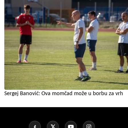
Sergej Banović: Ova momčad može u borbu za vrh