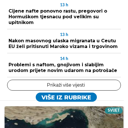
13
h
Cijene nafte ponovno rastu, pregovori o
Hormuškom tjesnacu pod velikim su
upitnikom
13
h
Nakon masovnog ulaska migranata u Ceutu
EU želi pritisnuti Maroko vizama i trgovinom
14
h
Problemi s naftom, gnojivom i slabijim
urodom prijete novim udarom na potrošače
Prikaži više vijesti
VIŠE IZ RUBRIKE
SVIJET