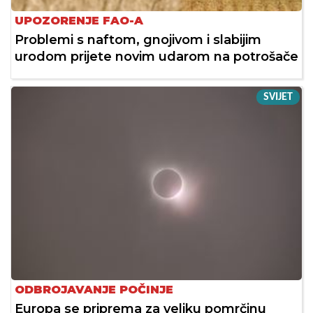
UPOZORENJE FAO-A
Problemi s naftom, gnojivom i slabijim
urodom prijete novim udarom na potrošače
SVIJET
ODBROJAVANJE POČINJE
Europa se priprema za veliku pomrčinu