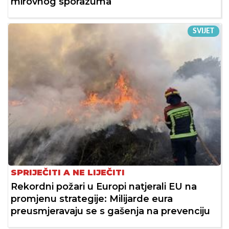
mirovnog sporazuma
SVIJET
SPRIJEČITI A NE LIJEČITI
Rekordni požari u Europi natjerali EU na
promjenu strategije: Milijarde eura
preusmjeravaju se s gašenja na prevenciju