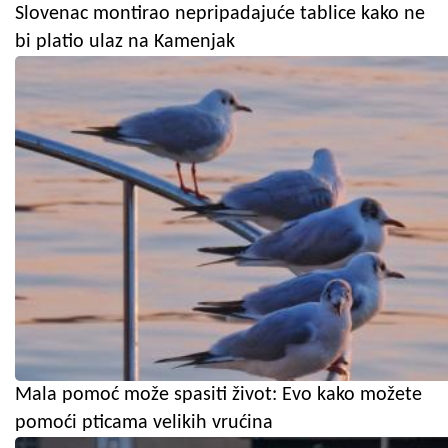
Slovenac montirao nepripadajuće tablice kako ne
bi platio ulaz na Kamenjak
Mala pomoć može spasiti život: Evo kako možete
pomoći pticama velikih vrućina