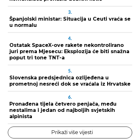
3.
Španjolski ministar: Situacija u Ceuti vraća se
u normalu
4.
Ostatak SpaceX-ove rakete nekontrolirano
juri prema Mjesecu: Eksplozija će biti snažna
poput tri tone TNT-a
5.
Slovenska predsjednica ozlijeđena u
prometnoj nesreći dok se vraćala iz Hrvatske
6.
Pronađena tijela četvero penjača, među
nestalima i jedan od najboljih svjetskih
alpinista
Prikaži više vijesti