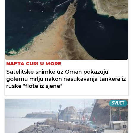
NAFTA CURI U MORE
Satelitske snimke uz Oman pokazuju
golemu mrlju nakon nasukavanja tankera iz
ruske "flote iz sjene"
SVIJET