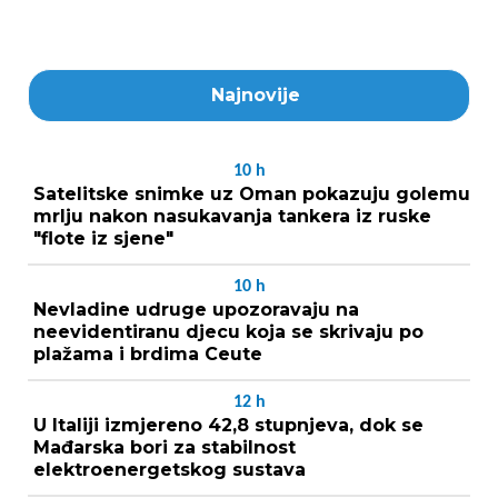
Najnovije
10
h
Satelitske snimke uz Oman pokazuju golemu
mrlju nakon nasukavanja tankera iz ruske
"flote iz sjene"
10
h
Nevladine udruge upozoravaju na
neevidentiranu djecu koja se skrivaju po
plažama i brdima Ceute
12
h
U Italiji izmjereno 42,8 stupnjeva, dok se
Mađarska bori za stabilnost
elektroenergetskog sustava