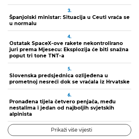
3.
Španjolski ministar: Situacija u Ceuti vraća se
u normalu
4.
Ostatak SpaceX-ove rakete nekontrolirano
juri prema Mjesecu: Eksplozija će biti snažna
poput tri tone TNT-a
5.
Slovenska predsjednica ozlijeđena u
prometnoj nesreći dok se vraćala iz Hrvatske
6.
Pronađena tijela četvero penjača, među
nestalima i jedan od najboljih svjetskih
alpinista
Prikaži više vijesti