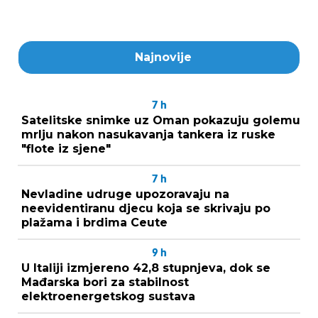
Najnovije
7
h
Satelitske snimke uz Oman pokazuju golemu
mrlju nakon nasukavanja tankera iz ruske
"flote iz sjene"
7
h
Nevladine udruge upozoravaju na
neevidentiranu djecu koja se skrivaju po
plažama i brdima Ceute
9
h
U Italiji izmjereno 42,8 stupnjeva, dok se
Mađarska bori za stabilnost
elektroenergetskog sustava