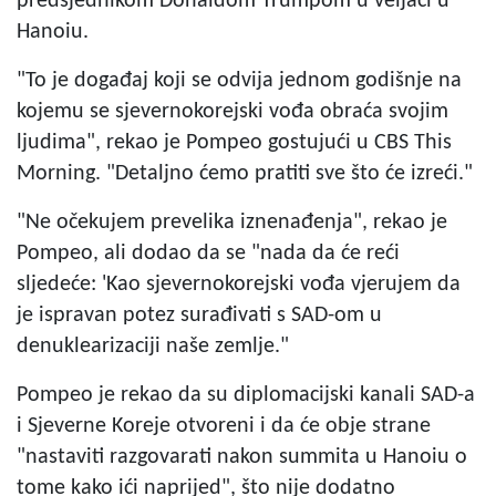
predsjednikom Donaldom Trumpom u veljači u
Hanoiu.
"To je događaj koji se odvija jednom godišnje na
kojemu se sjevernokorejski vođa obraća svojim
ljudima", rekao je Pompeo gostujući u CBS This
Morning. "Detaljno ćemo pratiti sve što će izreći."
"Ne očekujem prevelika iznenađenja", rekao je
Pompeo, ali dodao da se "nada da će reći
sljedeće: 'Kao sjevernokorejski vođa vjerujem da
je ispravan potez surađivati s SAD-om u
denuklearizaciji naše zemlje."
Pompeo je rekao da su diplomacijski kanali SAD-a
i Sjeverne Koreje otvoreni i da će obje strane
"nastaviti razgovarati nakon summita u Hanoiu o
tome kako ići naprijed", što nije dodatno