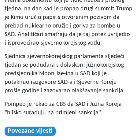
Prema dokumentu koji je vidio Reuters prošlog
tjedna, na dan kad je propao drugi summit Trump
je Kimu uručio papir s otvorenim pozivom da
prebaci nuklearno oružje i goriva za bombe u
SAD. Analitičari smatraju da je taj potez uvrijedio
i isprovocirao sjevernokorejskog vođu.
Sjednica sjevernokorejskog parlamenta sljedeći
tjedan se podudara s dolaskom južnokorejskog
predsjednika Moon Jae-ina u SAD koji je
potaknuo razgovore SAD-a i Sjeverne Koreje
prošle godine i zagovarao olakšavanje sankcija.
Pompeo je rekao za CBS da SAD i Južna Koreja
"blisko surađuju na primjeni sankcija".
Povezane vijesti