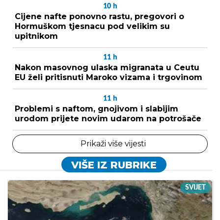
10
h
Cijene nafte ponovno rastu, pregovori o
Hormuškom tjesnacu pod velikim su
upitnikom
11
h
Nakon masovnog ulaska migranata u Ceutu
EU želi pritisnuti Maroko vizama i trgovinom
11
h
Problemi s naftom, gnojivom i slabijim
urodom prijete novim udarom na potrošače
Prikaži više vijesti
VIŠE IZ RUBRIKE
SVIJET