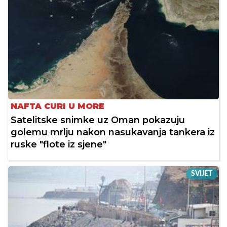
NAFTA CURI U MORE
Satelitske snimke uz Oman pokazuju
golemu mrlju nakon nasukavanja tankera iz
ruske "flote iz sjene"
SVIJET