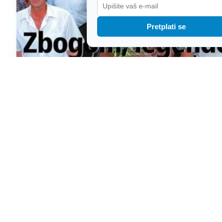
Pretplati se
Ispraćaj dostojan junaka, zabrana Thompsona u
Areni i novorođenče u Humu