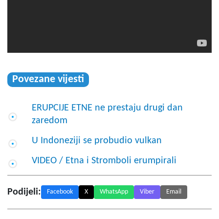
Povezane vijesti
ERUPCIJE ETNE ne prestaju drugi dan
zaredom
U Indoneziji se probudio vulkan
VIDEO / Etna i Stromboli erumpirali
Podijeli:
Facebook
X
WhatsApp
Viber
Email