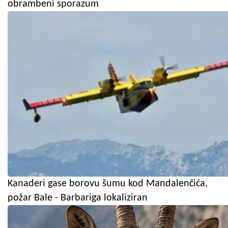
obrambeni sporazum
Kanaderi gase borovu šumu kod Mandalenčića,
požar Bale - Barbariga lokaliziran