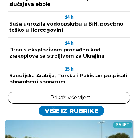
slučajeva ebole
14
h
Suša ugrozila vodoopskrbu u BiH, posebno
teško u Hercegovini
14
h
Dron s eksplozivom pronađen kod
zrakoplova sa streljivom za Ukrajinu
15
h
Saudijska Arabija, Turska i Pakistan potpisali
obrambeni sporazum
Prikaži više vijesti
VIŠE IZ RUBRIKE
SVIJET