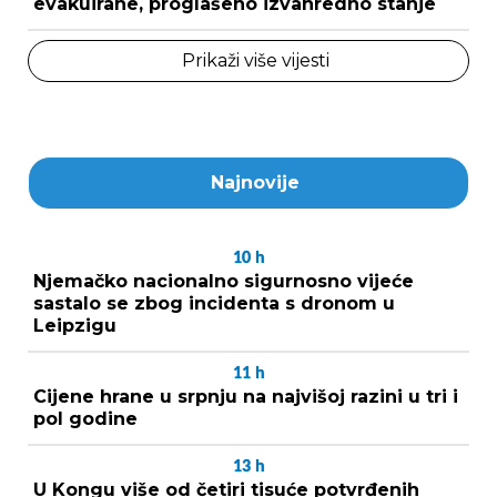
evakuirane, proglašeno izvanredno stanje
Prikaži više vijesti
Najnovije
10
h
Njemačko nacionalno sigurnosno vijeće
sastalo se zbog incidenta s dronom u
Leipzigu
11
h
Cijene hrane u srpnju na najvišoj razini u tri i
pol godine
13
h
U Kongu više od četiri tisuće potvrđenih