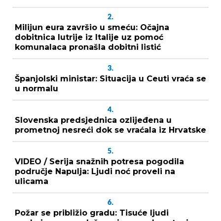
2.
Milijun eura završio u smeću: Očajna
dobitnica lutrije iz Italije uz pomoć
komunalaca pronašla dobitni listić
3.
Španjolski ministar: Situacija u Ceuti vraća se
u normalu
4.
Slovenska predsjednica ozlijeđena u
prometnoj nesreći dok se vraćala iz Hrvatske
5.
VIDEO / Serija snažnih potresa pogodila
područje Napulja: Ljudi noć proveli na
ulicama
6.
Požar se približio gradu: Tisuće ljudi