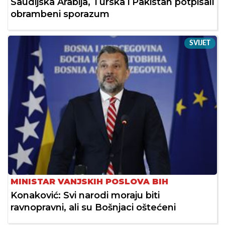
Saudijska Arabija, Turska i Pakistan potpisali
obrambeni sporazum
SVIJET
MINISTAR VANJSKIH POSLOVA BIH
Konaković: Svi narodi moraju biti
ravnopravni, ali su Bošnjaci oštećeni