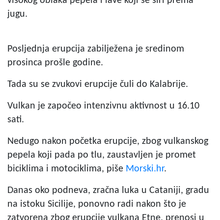
visokog oblaka pepela i lave koji se širi prema
jugu.
Posljednja erupcija zabilježena je sredinom
prosinca prošle godine.
Tada su se zvukovi erupcije čuli do Kalabrije.
Vulkan je započeo intenzivnu aktivnost u 16.10
sati.
Nedugo nakon početka erupcije, zbog vulkanskog
pepela koji pada po tlu, zaustavljen je promet
biciklima i motociklima, piše
Morski.hr
.
Danas oko podneva, zračna luka u Cataniji, gradu
na istoku Sicilije, ponovno radi nakon što je
zatvorena zbog erupcije vulkana Etne, prenosi u