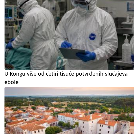
U Kongu više od četiri tisuće potvrđenih slučajeva
ebole