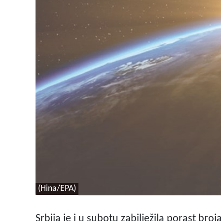
(Hina/EPA)
Srbija je i u subotu zabilježila porast bro