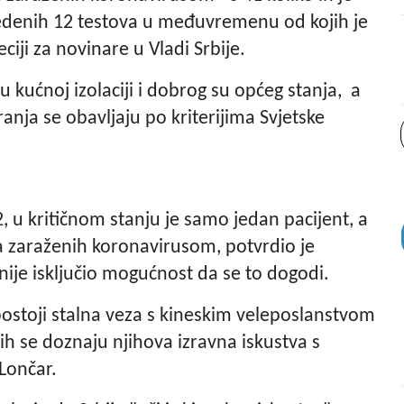
vedenih 12 testova u međuvremenu od kojih je
eciji za novinare u Vladi Srbije.
 kućnoj izolaciji i dobrog su općeg stanja, a
iranja se obavljaju po kriterijima Svjetske
2, u kritičnom stanju je samo jedan pacijent, a
a zaraženih koronavirusom, potvrdio je
 nije isključio mogućnost da se to dogodi.
postoji stalna veza s kineskim veleposlanstvom
ih se doznaju njihova izravna iskustva s
 Lončar.