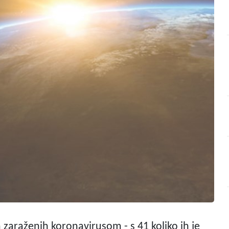
ja zaraženih koronavirusom - s 41 koliko ih je