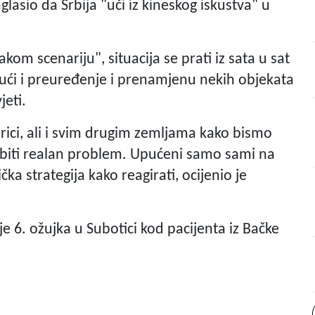
lasio da Srbija "uči iz kineskog iskustva" u
akom scenariju", situacija se prati iz sata u sat
jući i preuređenje i prenamjenu nekih objekata
jeti.
erici, ali i svim drugim zemljama kako bismo
ao biti realan problem. Upućeni samo sami na
ička strategija kako reagirati, ocijenio je
je 6. ožujka u Subotici kod pacijenta iz Bačke