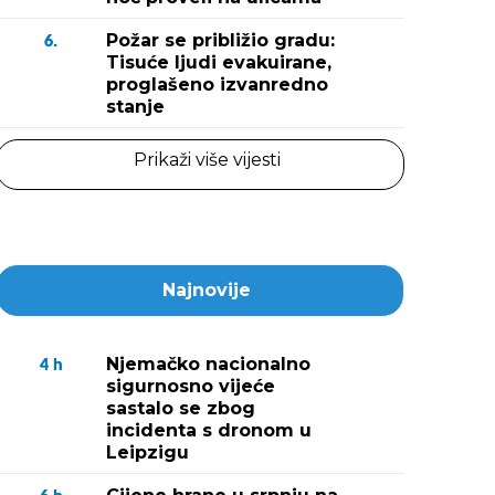
Požar se približio gradu:
6.
Tisuće ljudi evakuirane,
proglašeno izvanredno
stanje
Prikaži više vijesti
Najnovije
Njemačko nacionalno
4
h
sigurnosno vijeće
sastalo se zbog
incidenta s dronom u
Leipzigu