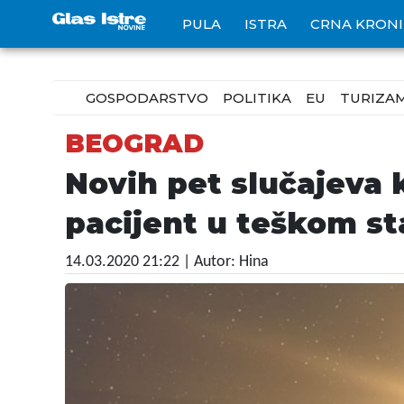
PULA
ISTRA
CRNA KRON
GOSPODARSTVO
POLITIKA
EU
TURIZA
BEOGRAD
Novih pet slučajeva 
pacijent u teškom st
14.03.2020 21:22
| Autor: Hina