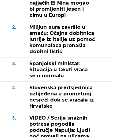
najjačih El Nina mogao
bi promijeniti jesen i
zimu u Europi
Milijun eura završio u
2.
smeću: Očajna dobitnica
lutrije iz Italije uz pomoć
komunalaca pronašla
dobitni listić
Španjolski ministar:
3.
Situacija u Ceuti vraća
se u normalu
Slovenska predsjednica
4.
ozlijeđena u prometnoj
nesreći dok se vraćala iz
Hrvatske
VIDEO / Serija snažnih
5.
potresa pogodila
područje Napulja: Ljudi
noć proveli na ulicama