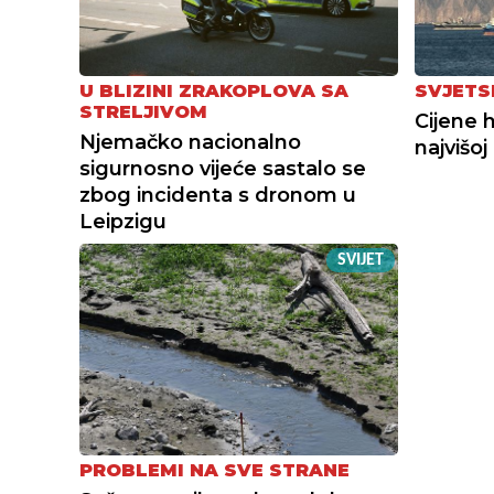
U BLIZINI ZRAKOPLOVA SA
SVJETS
STRELJIVOM
Cijene 
Njemačko nacionalno
najvišoj
sigurnosno vijeće sastalo se
zbog incidenta s dronom u
Leipzigu
SVIJET
PROBLEMI NA SVE STRANE