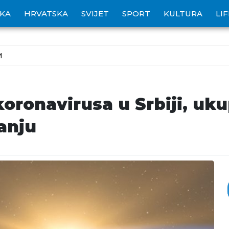
IKA
HRVATSKA
SVIJET
SPORT
KULTURA
LI
M
koronavirusa u Srbiji, uk
anju