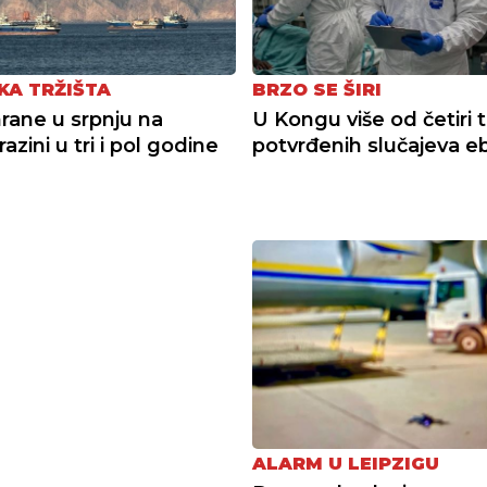
KA TRŽIŠTA
BRZO SE ŠIRI
hrane u srpnju na
U Kongu više od četiri 
 razini u tri i pol godine
potvrđenih slučajeva e
ALARM U LEIPZIGU