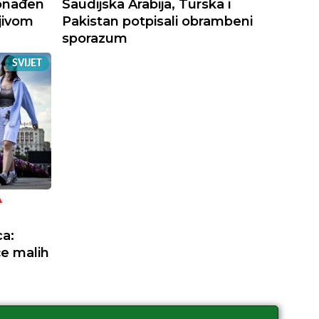
onađen
Saudijska Arabija, Turska i
jivom
Pakistan potpisali obrambeni
sporazum
SVIJET
A
a:
će malih