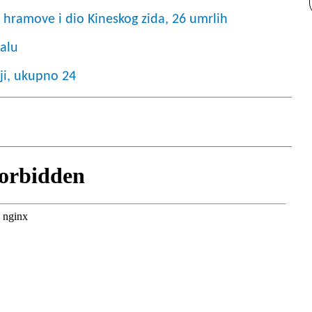
la hramove i dio Kineskog zida, 26 umrlih
palu
iji, ukupno 24