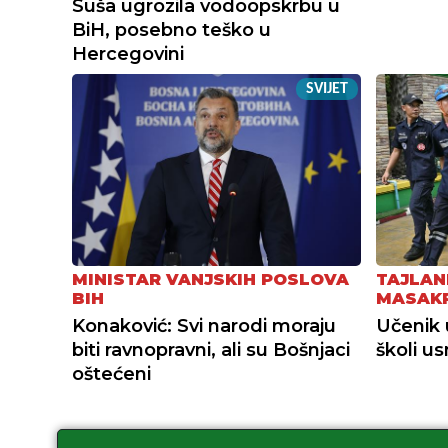
Suša ugrozila vodoopskrbu u
BiH, posebno teško u
Hercegovini
SVIJET
MINISTAR VANJSKIH POSLOVA
TAJLAN
BIH
MASAK
Konaković: Svi narodi moraju
Učenik 
biti ravnopravni, ali su Bošnjaci
školi u
oštećeni