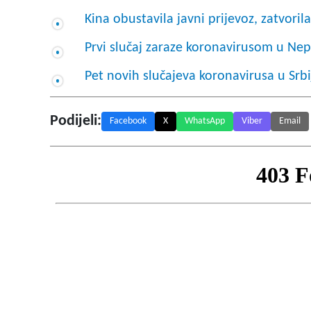
Kina obustavila javni prijevoz, zatvori
Prvi slučaj zaraze koronavirusom u Ne
Pet novih slučajeva koronavirusa u Srb
Podijeli:
Facebook
X
WhatsApp
Viber
Email