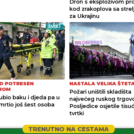
Dron s eksplozivom pr
kod zrakoplova sa strel
za Ukrajinu
SVIJET
D POTRESEN
NASTALA VELIKA ŠTET
ROM
Požari uništili skladišta
ubio baku i djeda pa u
najvećeg ruskog trgovc
smrtio još šest osoba
Posljedice osjetile tisu
tvrtki
TRENUTNO NA CESTAMA