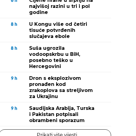
Cijene hrane u srpnju na
6
h
najvišoj razini u tri i pol
godine
U Kongu više od četiri
8
h
tisuće potvrđenih
slučajeva ebole
Suša ugrozila
8
h
vodoopskrbu u BiH,
posebno teško u
Hercegovini
Dron s eksplozivom
9
h
pronađen kod
zrakoplova sa streljivom
za Ukrajinu
Saudijska Arabija, Turska
9
h
i Pakistan potpisali
obrambeni sporazum
Prikaži više vijesti