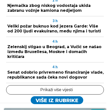
2
h
Njemačka zbog niskog vodostaja ukida
zabranu vožnje kamiona nedjeljom
3
h
Veliki požar buknuo kod jezera Garde: Više
od 200 ljudi evakuirano, među njima i turisti
4
h
Zelenskij stigao u Beograd, a Vučić se našao
između Bruxellesa, Moskve i domaćih
kritičara
4
h
Senat odobrio privremeno financiranje vlade,
republikance sada čeka novi dogovor
Prikaži više vijesti
VIŠE IZ RUBRIKE