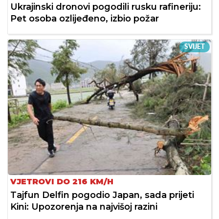
Ukrajinski dronovi pogodili rusku rafineriju:
Pet osoba ozlijeđeno, izbio požar
SVIJET
VJETROVI DO 216 KM/H
Tajfun Delfin pogodio Japan, sada prijeti
Kini: Upozorenja na najvišoj razini