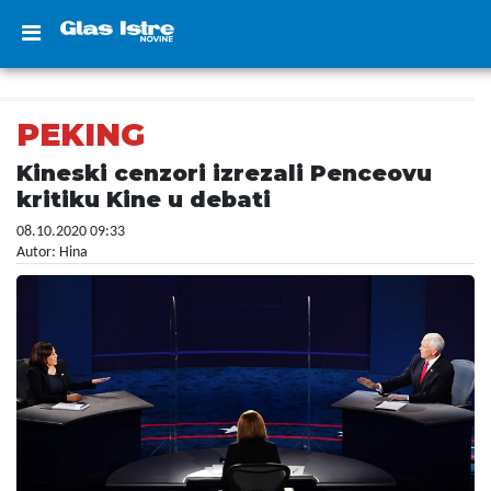
PEKING
Kineski cenzori izrezali Penceovu
kritiku Kine u debati
08.10.2020 09:33
Autor: Hina