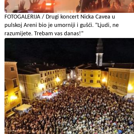
FOTOGALERIJA / Drugi koncert Nicka Cavea u
pulskoj Areni bio je umorniji i gušći. "Ljudi, ne
razumijete. Trebam vas danas!"