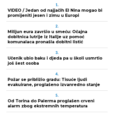
1.
VIDEO / Jedan od najjačih El Nina mogao bi
promijeniti jesen i zimu u Europi
2.
Milijun eura završio u smeću: Očajna
dobitnica lutrije iz Italije uz pomoć
komunalaca pronašla dobitni listić
3.
Učenik ubio baku i djeda pa u školi usmrtio
još šest osoba
4.
Požar se približio gradu: Tisuće ljudi
evakuirane, proglašeno izvanredno stanje
5.
Od Torina do Palerma proglašen crveni
alarm zbog ekstremnih temperatura