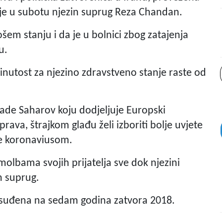
o je u subotu njezin suprug Reza Chandan.
ošem stanju i da je u bolnici zbog zatajenja
u.
inutost za njezino zdravstveno stanje raste od
rade Saharov koju dodjeljuje Europski
ava, štrajkom glađu želi izboriti bolje uvjete
je koronaviusom.
molbama svojih prijatelja sve dok njezini
n suprug.
suđena na sedam godina zatvora 2018.