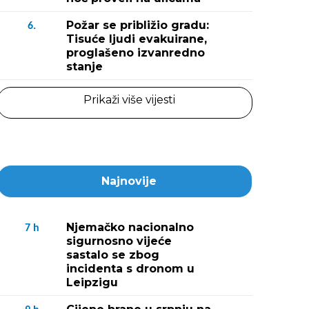
Požar se približio gradu:
6.
Tisuće ljudi evakuirane,
proglašeno izvanredno
stanje
Prikaži više vijesti
Najnovije
Njemačko nacionalno
7
h
sigurnosno vijeće
sastalo se zbog
incidenta s dronom u
Leipzigu