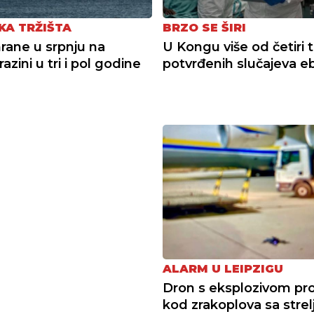
KA TRŽIŠTA
BRZO SE ŠIRI
hrane u srpnju na
U Kongu više od četiri 
 razini u tri i pol godine
potvrđenih slučajeva e
ALARM U LEIPZIGU
Dron s eksplozivom pr
kod zrakoplova sa strel