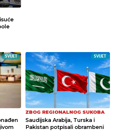
tisuće
bole
SVIJET
SVIJET
ZBOG REGIONALNOG SUKOBA
onađen
Saudijska Arabija, Turska i
jivom
Pakistan potpisali obrambeni