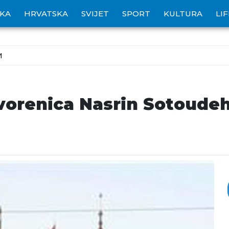
IKA
HRVATSKA
SVIJET
SPORT
KULTURA
LI
M
tvorenica Nasrin Sotoudeh