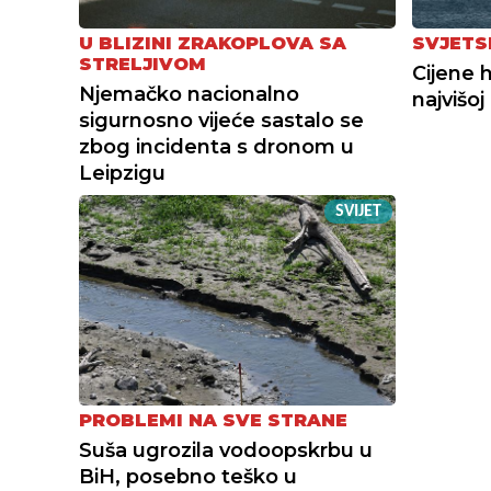
U BLIZINI ZRAKOPLOVA SA
SVJETS
STRELJIVOM
Cijene 
Njemačko nacionalno
najvišoj
sigurnosno vijeće sastalo se
zbog incidenta s dronom u
Leipzigu
SVIJET
PROBLEMI NA SVE STRANE
Suša ugrozila vodoopskrbu u
BiH, posebno teško u