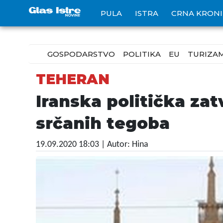
PULA
ISTRA
CRNA KRON
GOSPODARSTVO
POLITIKA
EU
TURIZA
TEHERAN
Iranska politička za
srčanih tegoba
19.09.2020 18:03
| Autor: Hina