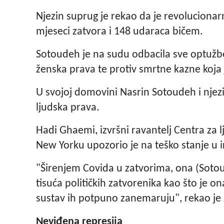
Njezin suprug je rekao da je revolucionar
mjeseci zatvora i 148 udaraca bičem.
Sotoudeh je na sudu odbacila sve optužbe
ženska prava te protiv smrtne kazne koja 
U svojoj domovini Nasrin Sotoudeh i nje
ljudska prava.
Hadi Ghaemi, izvršni ravantelj Centra za 
New Yorku upozorio je na teško stanje u
"Širenjem Covida u zatvorima, ona (Sotoud
tisuća političkih zatvorenika kao što je ona
sustav ih potpuno zanemaruju", rekao je 
Neviđena represija