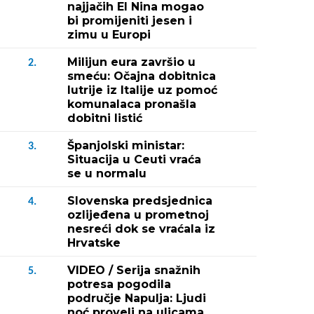
najjačih El Nina mogao
bi promijeniti jesen i
zimu u Europi
Milijun eura završio u
2.
smeću: Očajna dobitnica
lutrije iz Italije uz pomoć
komunalaca pronašla
dobitni listić
Španjolski ministar:
3.
Situacija u Ceuti vraća
se u normalu
Slovenska predsjednica
4.
ozlijeđena u prometnoj
nesreći dok se vraćala iz
Hrvatske
VIDEO / Serija snažnih
5.
potresa pogodila
područje Napulja: Ljudi
noć proveli na ulicama