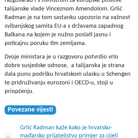
razgovarao i s ministrom za europske poslove
talijanske vlade Vinceznom Amendolom. Grlić
Radman je na tom sastanku upozorio na važnost
svibanjskog samita EU-a s državama zapadnog
Balkana na kojem je nužno poslati jasnu i
poticajnu poruku tim zemljama.
Dvoje ministara je u razgovoru potvrdio vrlo
dobre susjedske odnose, a talijanska je strana
dala punu podršku hrvatskom ulasku u Schengen
te pridruživanju eurozoni i OECD-u, stoji u
priopćenju.
Povezane vijesti
Grlić Radman kaže kako je hrvatsko-
mađarsko prijateljstvo primjer za cijeli