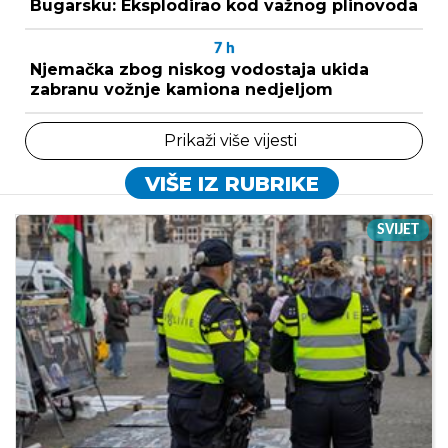
Bugarsku: Eksplodirao kod važnog plinovoda
7
h
Njemačka zbog niskog vodostaja ukida
zabranu vožnje kamiona nedjeljom
Prikaži više vijesti
VIŠE IZ RUBRIKE
SVIJET