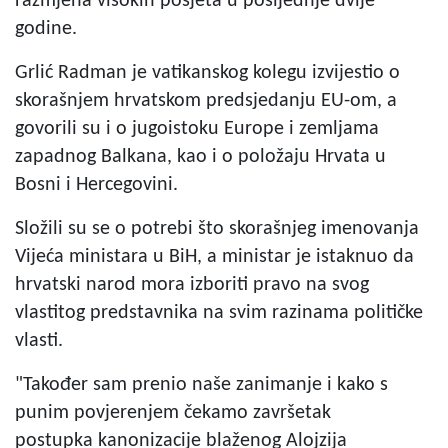
razmjena visokih posjeta u posljednje dvije
godine.
Grlić Radman je vatikanskog kolegu izvijestio o
skorašnjem hrvatskom predsjedanju EU-om, a
govorili su i o jugoistoku Europe i zemljama
zapadnog Balkana, kao i o položaju Hrvata u
Bosni i Hercegovini.
Složili su se o potrebi što skorašnjeg imenovanja
Vijeća ministara u BiH, a ministar je istaknuo da
hrvatski narod mora izboriti pravo na svog
vlastitog predstavnika na svim razinama političke
vlasti.
"Također sam prenio naše zanimanje i kako s
punim povjerenjem čekamo završetak
postupka kanonizacije blaženog Alojzija