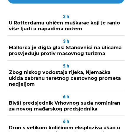
2
h
U Rotterdamu uhićen muškarac koji je ranio
više ljudi u napadima nožem
3
h
Mallorca je digla glas: Stanovnici na ulicama
prosvjeduju protiv masovnog turizma
5
h
Zbog niskog vodostaja rijeka, Njemačka
ukida zabranu teretnog cestovnog prometa
nedjeljom
6
h
Bivši predsjednik Vrhovnog suda nominiran
za novog mađarskog predsjednika
6
h
Dron s velikom količinom eksploziva ušao u