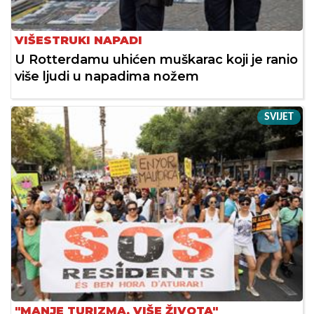
VIŠESTRUKI NAPADI
U Rotterdamu uhićen muškarac koji je ranio
više ljudi u napadima nožem
SVIJET
"MANJE TURIZMA, VIŠE ŽIVOTA"