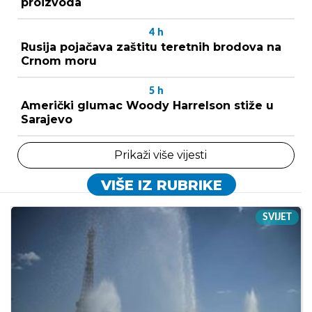
proizvoda
4
h
Rusija pojačava zaštitu teretnih brodova na
Crnom moru
5
h
Američki glumac Woody Harrelson stiže u
Sarajevo
Prikaži više vijesti
VIŠE IZ RUBRIKE
SVIJET