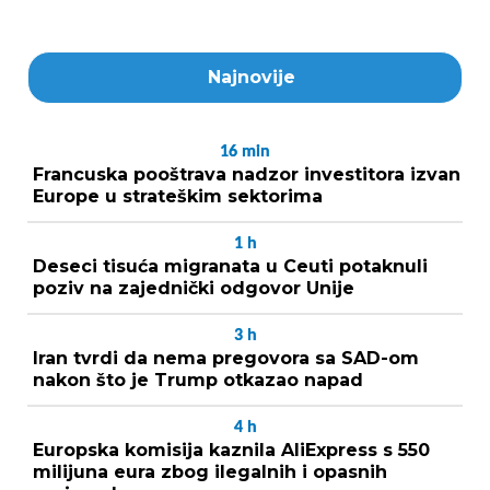
Najnovije
16
min
Francuska pooštrava nadzor investitora izvan
Europe u strateškim sektorima
1
h
Deseci tisuća migranata u Ceuti potaknuli
poziv na zajednički odgovor Unije
3
h
Iran tvrdi da nema pregovora sa SAD-om
nakon što je Trump otkazao napad
4
h
Europska komisija kaznila AliExpress s 550
milijuna eura zbog ilegalnih i opasnih