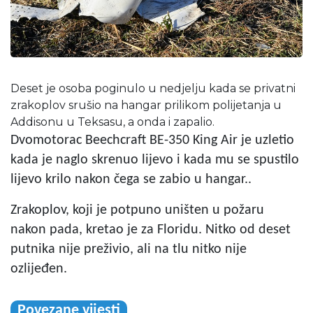
Deset je osoba poginulo u nedjelju kada se privatni
zrakoplov srušio na hangar prilikom polijetanja u
Addisonu u Teksasu, a onda i zapalio.
Dvomotorac Beechcraft BE-350 King Air je uzletio
kada je naglo skrenuo lijevo i kada mu se spustilo
lijevo krilo nakon čega se zabio u hangar..
Zrakoplov, koji je potpuno uništen u požaru
nakon pada, kretao je za Floridu. Nitko od deset
putnika nije preživio, ali na tlu nitko nije
ozlijeđen.
Povezane vijesti