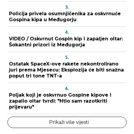
3.
Policija privela osumnjičenika za oskvrnuće
Gospina kipa u Međugorju
4.
VIDEO / Oskvrnut Gospin kip i zapaljen oltar:
Šokantni prizori iz Međugorja
5.
Ostatak SpaceX-ove rakete nekontrolirano
juri prema Mjesecu: Eksplozija će biti snažna
poput tri tone TNT-a
6.
Poljak koji je oskvrnuo Gospine kipove i
zapalio oltar tvrdi: "Htio sam razotkriti
prijevaru"
Prikaži više vijesti