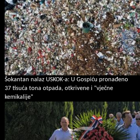
Šokantan nalaz USKOK-a: U Gospiću pronađeno
37 tisuća tona otpada, otkrivene i "vječne
kemikalije"