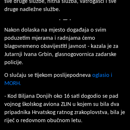
sve druge službe, hitna služba, vatrogasci i sve
druge nadležne službe.
Nakon dolaska na mjesto događaja o svim
poduzetim mjerama i radnjama ćemo
blagovremeno obavijestiti javnost - kazala je za
Jutarnji Ivana Grbin, glasnogovornica zadarske
policije.
O slučaju se tijekom poslijepodneva
oglasio i
MORH.
- Kod Biljana Donjih oko 16 sati dogodio se pad
vojnog školskog aviona ZLIN u kojem su bila dva
pripadnika Hrvatskog ratnog zrakoplovstva, bila je
riječ o redovnom obučnom letu.