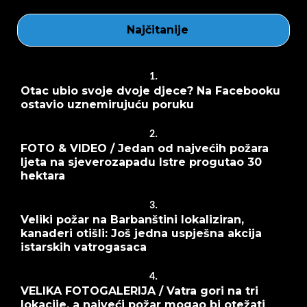
Najčitanije
1.
Otac ubio svoje dvoje djece? Na Facebooku
ostavio uznemirujuću poruku
2.
FOTO & VIDEO / Jedan od najvećih požara
ljeta na sjeverozapadu Istre progutao 30
hektara
3.
Veliki požar na Barbanštini lokaliziran,
kanaderi otišli: Još jedna uspješna akcija
istarskih vatrogasaca
4.
VELIKA FOTOGALERIJA / Vatra gori na tri
lokacije, a najveći požar mogao bi otežati