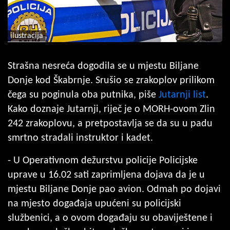
ilustracija
Strašna nesreća dogodila se u mjestu Biljane
Donje kod Škabrnje. Srušio se zrakoplov prilikom
čega su poginula oba putnika, piše
Jutarnji list
.
Kako doznaje Jutarnji, riječ je o MORH-ovom Zlin
242 zrakoplovu, a pretpostavlja se da su u padu
smrtno stradali instruktor i kadet.
- U Operativnom dežurstvu policije Policijske
uprave u 16.02 sati zaprimljena dojava da je u
mjestu Biljane Donje pao avion. Odmah po dojavi
na mjesto događaja upućeni su policijski
službenici, a o ovom događaju su obaviještene i