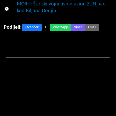
MORH: Školski vojni avion avion ZLIN pao
kod Biljana Donjih
Podijeli:
Facebook
X
WhatsApp
Viber
Email