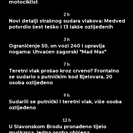
motociklist
2
h
Novi detalji strašnog sudara vlakova: Medved
potvrdio šest teško i 13 lakše ozlijeđenih
3
h
Ograničenje 50, on vozi 240 i upravlja
nogama: Uhvaćen zagorski "Mad Max"
7
h
Teretni vlak prošao kroz crveno? Frontalno
se sudario s putničkim kod Bjelovara, 20
osoba ozlijeđeno
9
h
Sudarili se putnički i teretni vlak, više osoba
ozlijeđeno
12
h
U Slavonskom Brodu pronađeno tijelo
muškarca, jedna osoba uhićena