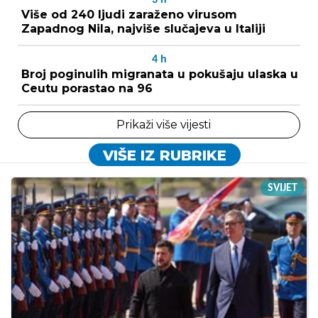
Više od 240 ljudi zaraženo virusom
Zapadnog Nila, najviše slučajeva u Italiji
4
h
Broj poginulih migranata u pokušaju ulaska u
Ceutu porastao na 96
Prikaži više vijesti
VIŠE IZ RUBRIKE
SVIJET