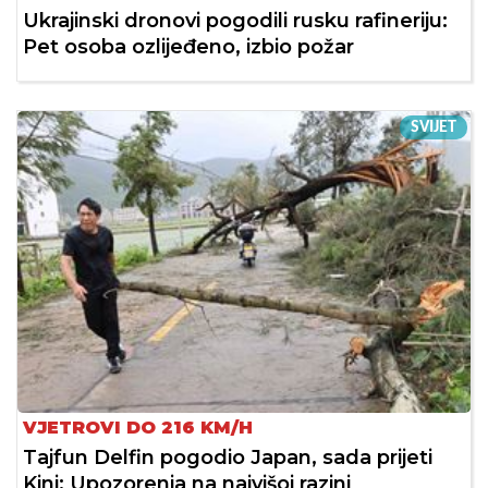
Ukrajinski dronovi pogodili rusku rafineriju:
Pet osoba ozlijeđeno, izbio požar
SVIJET
VJETROVI DO 216 KM/H
Tajfun Delfin pogodio Japan, sada prijeti
Kini: Upozorenja na najvišoj razini