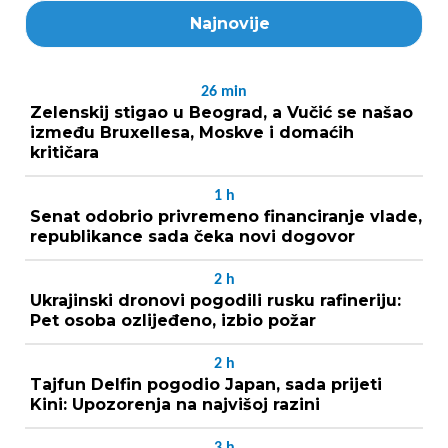
Najnovije
26
min
Zelenskij stigao u Beograd, a Vučić se našao
između Bruxellesa, Moskve i domaćih
kritičara
1
h
Senat odobrio privremeno financiranje vlade,
republikance sada čeka novi dogovor
2
h
Ukrajinski dronovi pogodili rusku rafineriju:
Pet osoba ozlijeđeno, izbio požar
2
h
Tajfun Delfin pogodio Japan, sada prijeti
Kini: Upozorenja na najvišoj razini
3
h