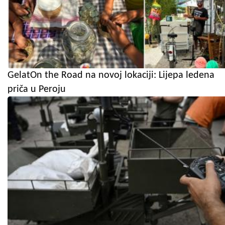
GelatOn the Road na novoj lokaciji: Lijepa ledena
priča u Peroju