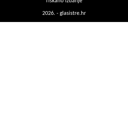
Tiskano izdanje
2026. - glasistre.hr