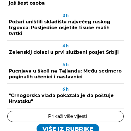
još šest osoba
3
h
Požari uništili skladišta najvećeg ruskog
trgovca: Posljedice osjetile tisuće malih
tvrtki
4
h
Zelenskij dolazi u prvi službeni posjet Srbiji
5
h
Pucnjava u školi na Tajlandu: Među sedmero
poginulih učenici i nastavnici
6
h
"Crnogorska vlada pokazala je da poštuje
Hrvatsku"
Prikaži više vijesti
VIŠE IZ RUBRIKE