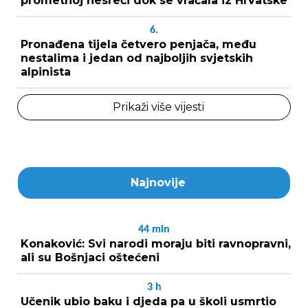
prometnoj nesreći dok se vraćala iz Hrvatske
6.
Pronađena tijela četvero penjača, među
nestalima i jedan od najboljih svjetskih
alpinista
Prikaži više vijesti
Najnovije
44
min
Konaković: Svi narodi moraju biti ravnopravni,
ali su Bošnjaci oštećeni
3
h
Učenik ubio baku i djeda pa u školi usmrtio