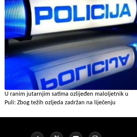
U ranim jutarnjim satima ozlijeđen maloljetnik u
Puli: Zbog težih ozljeda zadržan na liječenju