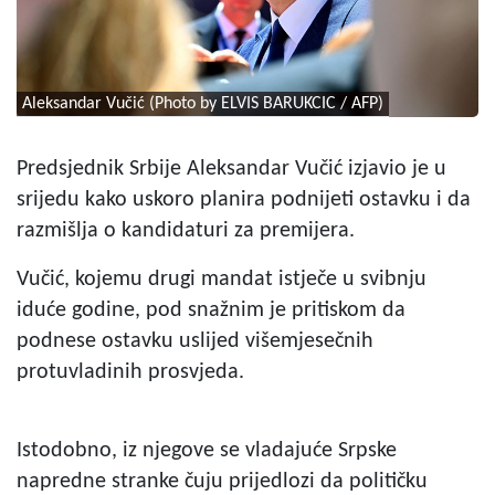
Aleksandar Vučić (Photo by ELVIS BARUKCIC / AFP)
Predsjednik Srbije Aleksandar Vučić izjavio je u
srijedu kako uskoro planira podnijeti ostavku i da
razmišlja o kandidaturi za premijera.
Vučić, kojemu drugi mandat istječe u svibnju
iduće godine, pod snažnim je pritiskom da
podnese ostavku uslijed višemjesečnih
protuvladinih prosvjeda.
Istodobno, iz njegove se vladajuće Srpske
napredne stranke čuju prijedlozi da političku