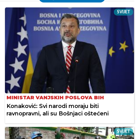
SVIJET
MINISTAR VANJSKIH POSLOVA BIH
Konaković: Svi narodi moraju biti
ravnopravni, ali su Bošnjaci oštećeni
SVIJET