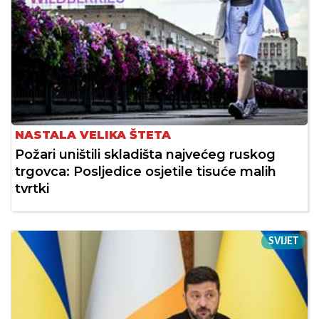
NASTALA VELIKA ŠTETA
Požari uništili skladišta najvećeg ruskog
trgovca: Posljedice osjetile tisuće malih
tvrtki
SVIJET