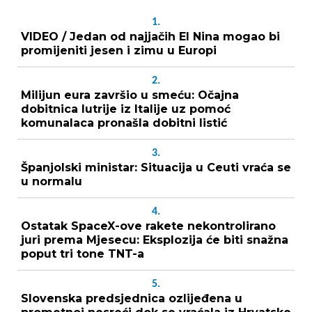
1.
VIDEO / Jedan od najjačih El Nina mogao bi
promijeniti jesen i zimu u Europi
2.
Milijun eura završio u smeću: Očajna
dobitnica lutrije iz Italije uz pomoć
komunalaca pronašla dobitni listić
3.
Španjolski ministar: Situacija u Ceuti vraća se
u normalu
4.
Ostatak SpaceX-ove rakete nekontrolirano
juri prema Mjesecu: Eksplozija će biti snažna
poput tri tone TNT-a
5.
Slovenska predsjednica ozlijeđena u