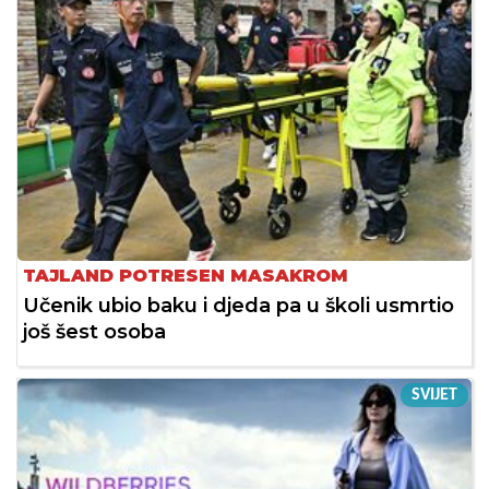
TAJLAND POTRESEN MASAKROM
Učenik ubio baku i djeda pa u školi usmrtio
još šest osoba
SVIJET