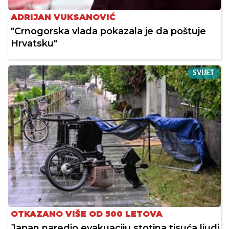
ADRIJAN VUKSANOVIĆ
"Crnogorska vlada pokazala je da poštuje
Hrvatsku"
SVIJET
OTKAZANO VIŠE OD 500 LETOVA
Japan naredio evakuaciju stotina tisuća ljudi