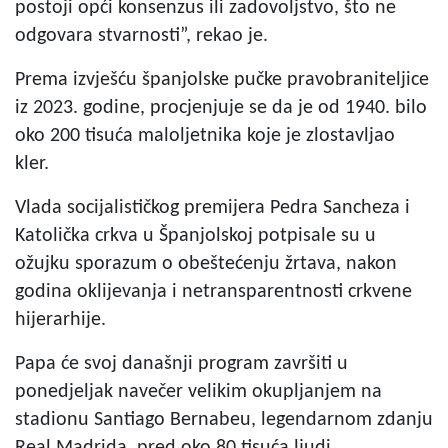
postoji opći konsenzus ili zadovoljstvo, što ne
odgovara stvarnosti”, rekao je.
Prema izvješću španjolske pučke pravobraniteljice
iz 2023. godine, procjenjuje se da je od 1940. bilo
oko 200 tisuća maloljetnika koje je zlostavljao
kler.
Vlada socijalističkog premijera Pedra Sancheza i
Katolička crkva u Španjolskoj potpisale su u
ožujku sporazum o obeštećenju žrtava, nakon
godina oklijevanja i netransparentnosti crkvene
hijerarhije.
Papa će svoj današnji program završiti u
ponedjeljak navečer velikim okupljanjem na
stadionu Santiago Bernabeu, legendarnom zdanju
Real Madrida, pred oko 80 tisuća ljudi.