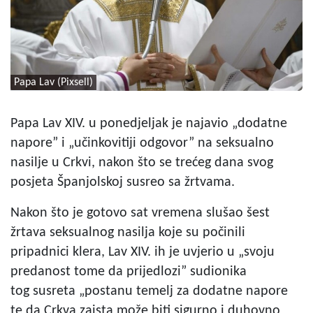
Papa Lav (Pixsell)
Papa Lav XIV. u ponedjeljak je najavio „dodatne
napore” i „učinkovitiji odgovor” na seksualno
nasilje u Crkvi, nakon što se trećeg dana svog
posjeta Španjolskoj susreo sa žrtvama.
Nakon što je gotovo sat vremena slušao šest
žrtava seksualnog nasilja koje su počinili
pripadnici klera, Lav XIV. ih je uvjerio u „svoju
predanost tome da prijedlozi” sudionika
tog susreta „postanu temelj za dodatne napore
te da Crkva zaista može biti sigurno i duhovno