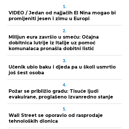
1.
VIDEO / Jedan od najjačih El Nina mogao bi
promijeniti jesen i zimu u Europi
2.
Milijun eura završio u smeću: Očajna
dobitnica lutrije iz Italije uz pomoć
komunalaca pronašla dobitni listić
3.
Učenik ubio baku i djeda pa u školi usmrtio
još šest osoba
4.
Požar se približio gradu: Tisuće ljudi
evakuirane, proglašeno izvanredno stanje
5.
Wall Street se oporavio od rasprodaje
tehnoloških dionica