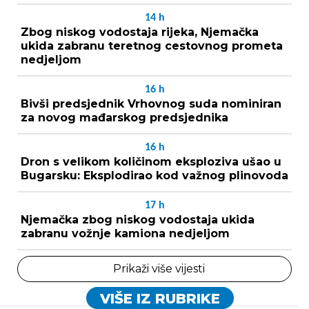
14
h
Zbog niskog vodostaja rijeka, Njemačka
ukida zabranu teretnog cestovnog prometa
nedjeljom
16
h
Bivši predsjednik Vrhovnog suda nominiran
za novog mađarskog predsjednika
16
h
Dron s velikom količinom eksploziva ušao u
Bugarsku: Eksplodirao kod važnog plinovoda
17
h
Njemačka zbog niskog vodostaja ukida
zabranu vožnje kamiona nedjeljom
Prikaži više vijesti
VIŠE IZ RUBRIKE