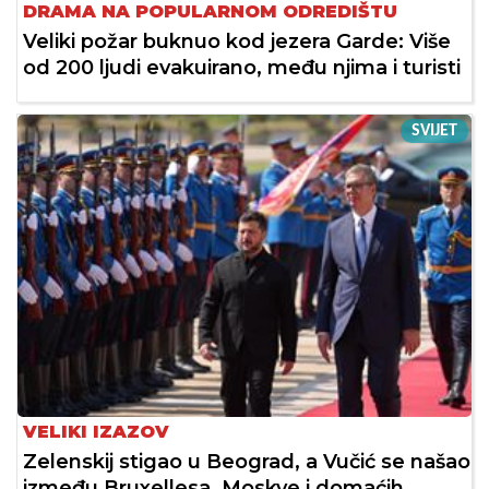
DRAMA NA POPULARNOM ODREDIŠTU
Veliki požar buknuo kod jezera Garde: Više
od 200 ljudi evakuirano, među njima i turisti
SVIJET
VELIKI IZAZOV
Zelenskij stigao u Beograd, a Vučić se našao
između Bruxellesa, Moskve i domaćih