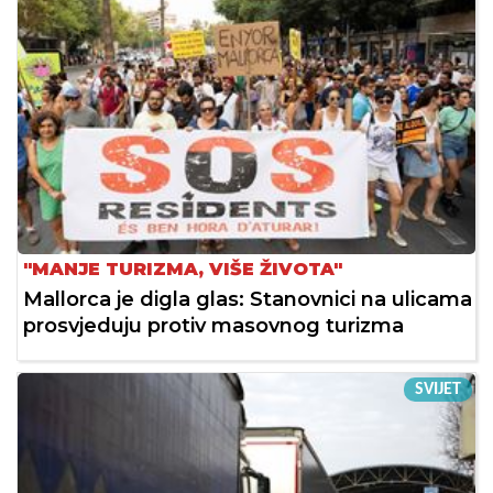
"MANJE TURIZMA, VIŠE ŽIVOTA"
Mallorca je digla glas: Stanovnici na ulicama
prosvjeduju protiv masovnog turizma
SVIJET