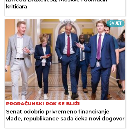
kritičara
SVIJET
PRORAČUNSKI ROK SE BLIŽI
Senat odobrio privremeno financiranje
vlade, republikance sada čeka novi dogovor