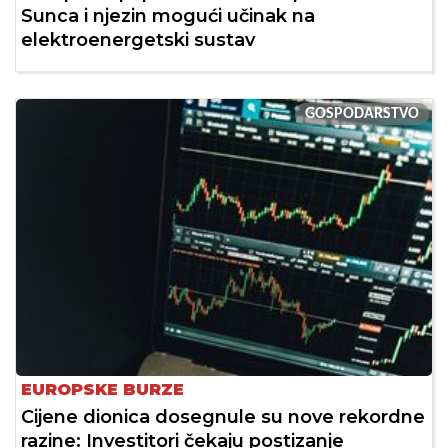
Sunca i njezin mogući učinak na
elektroenergetski sustav
GOSPODARSTVO
EUROPSKE BURZE
Cijene dionica dosegnule su nove rekordne
razine: Investitori čekaju postizanje