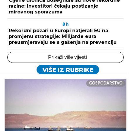
Cijene dionica dosegnule su nove rekordne
razine: Investitori čekaju postizanje
mirovnog sporazuma
8
h
Rekordni požari u Europi natjerali EU na
promjenu strategije: Milijarde eura
preusmjeravaju se s gašenja na prevenciju
Prikaži više vijesti
VIŠE IZ RUBRIKE
GOSPODARSTVO