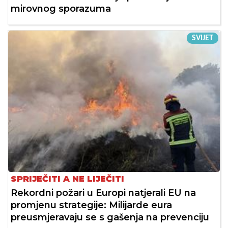
mirovnog sporazuma
SVIJET
SPRIJEČITI A NE LIJEČITI
Rekordni požari u Europi natjerali EU na
promjenu strategije: Milijarde eura
preusmjeravaju se s gašenja na prevenciju