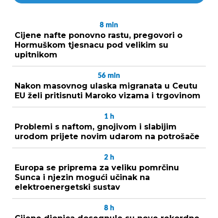
8
min
Cijene nafte ponovno rastu, pregovori o
Hormuškom tjesnacu pod velikim su
upitnikom
56
min
Nakon masovnog ulaska migranata u Ceutu
EU želi pritisnuti Maroko vizama i trgovinom
1
h
Problemi s naftom, gnojivom i slabijim
urodom prijete novim udarom na potrošače
2
h
Europa se priprema za veliku pomrčinu
Sunca i njezin mogući učinak na
elektroenergetski sustav
8
h