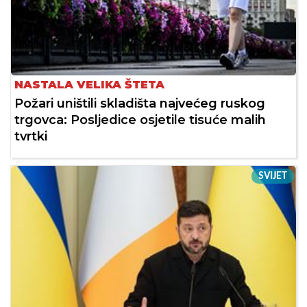
NASTALA VELIKA ŠTETA
Požari uništili skladišta najvećeg ruskog
trgovca: Posljedice osjetile tisuće malih
tvrtki
SVIJET