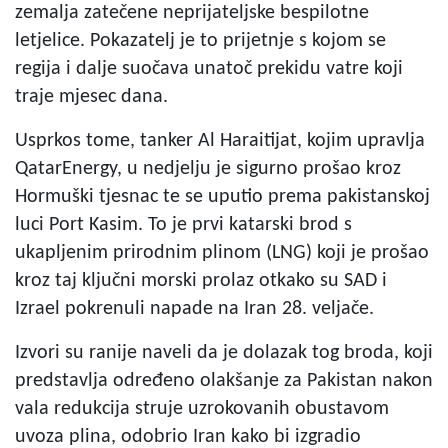
zemalja zatečene neprijateljske bespilotne
letjelice. Pokazatelj je to prijetnje s kojom se
regija i dalje suočava unatoč prekidu vatre koji
traje mjesec dana.
Usprkos tome, tanker Al Haraitijat, kojim upravlja
QatarEnergy, u nedjelju je sigurno prošao kroz
Hormuški tjesnac te se uputio prema pakistanskoj
luci Port Kasim. To je prvi katarski brod s
ukapljenim prirodnim plinom (LNG) koji je prošao
kroz taj ključni morski prolaz otkako su SAD i
Izrael pokrenuli napade na Iran 28. veljače.
Izvori su ranije naveli da je dolazak tog broda, koji
predstavlja određeno olakšanje za Pakistan nakon
vala redukcija struje uzrokovanih obustavom
uvoza plina, odobrio Iran kako bi izgradio