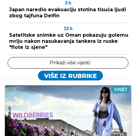
3
h
Japan naredio evakuaciju stotina tisuća ljudi
zbog tajfuna Delfin
13
h
Satelitske snimke uz Oman pokazuju golemu
mrlju nakon nasukavanja tankera iz ruske
"flote iz sjene"
Prikaži više vijesti
VIŠE IZ RUBRIKE
SVIJET