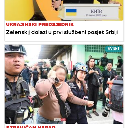
UKRAJINSKI PREDSJEDNIK
Zelenskij dolazi u prvi službeni posjet Srbiji
SVIJET
STRAVIČAN NAPAD