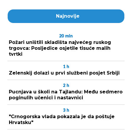
Najnovije
20
min
Požari uništili skladišta najvećeg ruskog
trgovca: Posljedice osjetile tisuće malih
tvrtki
1
h
Zelenskij dolazi u prvi službeni posjet Srbiji
2
h
Pucnjava u školi na Tajlandu: Među sedmero
poginulih učenici i nastavnici
3
h
"Crnogorska vlada pokazala je da poštuje
Hrvatsku"