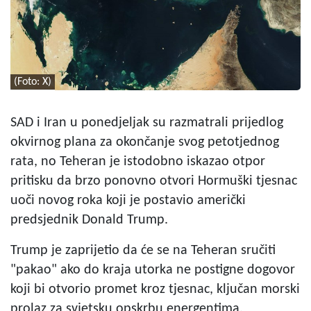
(Foto: X)
SAD i Iran u ponedjeljak su razmatrali prijedlog
okvirnog plana za okončanje svog petotjednog
rata, no Teheran je istodobno iskazao otpor
pritisku da brzo ponovno otvori Hormuški tjesnac
uoči novog roka koji je postavio američki
predsjednik Donald Trump.
Trump je zaprijetio da će se na Teheran sručiti
"pakao" ako do kraja utorka ne postigne dogovor
koji bi otvorio promet kroz tjesnac, ključan morski
prolaz za svjetsku opskrbu energentima.