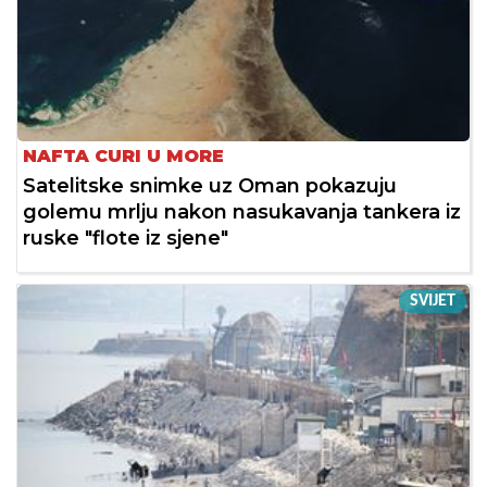
NAFTA CURI U MORE
Satelitske snimke uz Oman pokazuju
golemu mrlju nakon nasukavanja tankera iz
ruske "flote iz sjene"
SVIJET