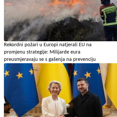
Rekordni požari u Europi natjerali EU na
promjenu strategije: Milijarde eura
preusmjeravaju se s gašenja na prevenciju