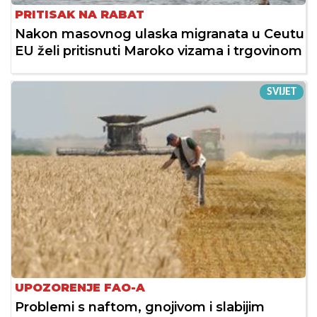
PRITISAK NA RABAT
Nakon masovnog ulaska migranata u Ceutu
EU želi pritisnuti Maroko vizama i trgovinom
SVIJET
UPOZORENJE FAO-A
Problemi s naftom, gnojivom i slabijim