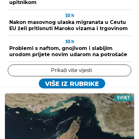
upitnikom
10
h
Nakon masovnog ulaska migranata u Ceutu
EU želi pritisnuti Maroko vizama i trgovinom
10
h
Problemi s naftom, gnojivom i slabijim
urodom prijete novim udarom na potrošače
Prikaži više vijesti
VIŠE IZ RUBRIKE
SVIJET