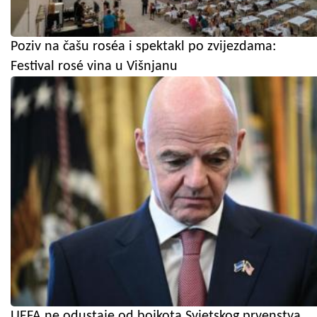
Poziv na čašu roséa i spektakl po zvijezdama:
Festival rosé vina u Višnjanu
UEFA ne odustaje od bojkota Svjetskog prvenstva,