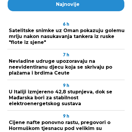
Najnovije
6
h
Satelitske snimke uz Oman pokazuju golemu
mrlju nakon nasukavanja tankera iz ruske
"flote iz sjene"
7
h
Nevladine udruge upozoravaju na
neevidentiranu djecu koja se skrivaju po
plažama i brdima Ceute
9
h
U Italiji izmjereno 42,8 stupnjeva, dok se
Mađarska bori za stabilnost
elektroenergetskog sustava
9
h
Cijene nafte ponovno rastu, pregovori o
Hormuškom tjesnacu pod velikim su