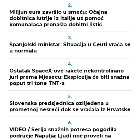
2.
Milijun eura završio u smeću: Očajna
dobitnica lutrije iz Italije uz pomoć
komunalaca pronašla dobitni listić
3.
Španjolski ministar: Situacija u Ceuti vraća se
u normalu
4.
Ostatak SpaceX-ove rakete nekontrolirano
juri prema Mjesecu: Eksplozija će biti snažna
poput tri tone TNT-a
5.
Slovenska predsjednica ozlijeđena u
prometnoj nesreći dok se vraćala iz Hrvatske
6.
VIDEO / Serija snažnih potresa pogodila
područje Napulja: Ljudi noć proveli na