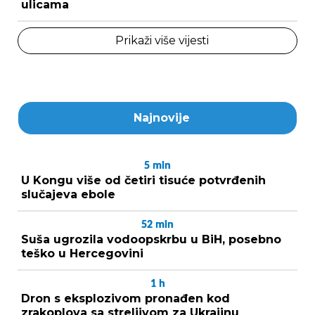
ulicama
Prikaži više vijesti
Najnovije
5
min
U Kongu više od četiri tisuće potvrđenih
slučajeva ebole
52
min
Suša ugrozila vodoopskrbu u BiH, posebno
teško u Hercegovini
1
h
Dron s eksplozivom pronađen kod
zrakoplova sa streljivom za Ukrajinu