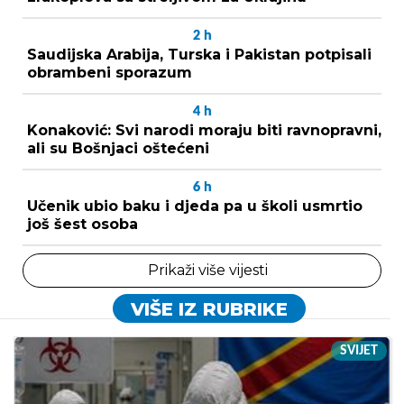
2
h
Saudijska Arabija, Turska i Pakistan potpisali
obrambeni sporazum
4
h
Konaković: Svi narodi moraju biti ravnopravni,
ali su Bošnjaci oštećeni
6
h
Učenik ubio baku i djeda pa u školi usmrtio
još šest osoba
Prikaži više vijesti
VIŠE IZ RUBRIKE
SVIJET