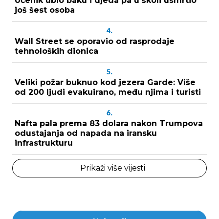
Učenik ubio baku i djeda pa u školi usmrtio
još šest osoba
4.
Wall Street se oporavio od rasprodaje
tehnoloških dionica
5.
Veliki požar buknuo kod jezera Garde: Više
od 200 ljudi evakuirano, među njima i turisti
6.
Nafta pala prema 83 dolara nakon Trumpova
odustajanja od napada na iransku
infrastrukturu
Prikaži više vijesti