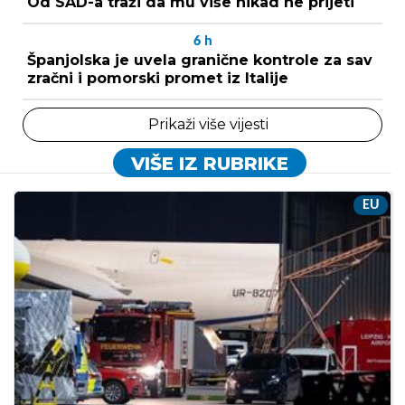
Od SAD-a traži da mu više nikad ne prijeti
6
h
Španjolska je uvela granične kontrole za sav
zračni i pomorski promet iz Italije
Prikaži više vijesti
VIŠE IZ RUBRIKE
EU