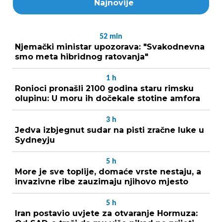
Najnovije
52
min
Njemački ministar upozorava: "Svakodnevna
smo meta hibridnog ratovanja"
1
h
Ronioci pronašli 2100 godina staru rimsku
olupinu: U moru ih dočekale stotine amfora
3
h
Jedva izbjegnut sudar na pisti zračne luke u
Sydneyju
5
h
More je sve toplije, domaće vrste nestaju, a
invazivne ribe zauzimaju njihovo mjesto
5
h
Iran postavio uvjete za otvaranje Hormuza: