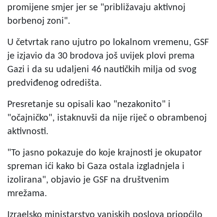
promijene smjer jer se "približavaju aktivnoj
borbenoj zoni".
U četvrtak rano ujutro po lokalnom vremenu, GSF
je izjavio da 30 brodova još uvijek plovi prema
Gazi i da su udaljeni 46 nautičkih milja od svog
predviđenog odredišta.
Presretanje su opisali kao "nezakonito" i
"očajničko", istaknuvši da nije riječ o obrambenoj
aktivnosti.
"To jasno pokazuje do koje krajnosti je okupator
spreman ići kako bi Gaza ostala izgladnjela i
izolirana", objavio je GSF na društvenim
mrežama.
Izraelsko ministarstvo vanjskih poslova priopćilo