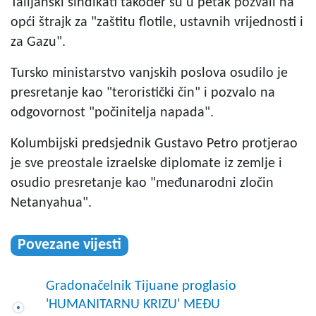
Talijanski sindikati također su u petak pozvali na
opći štrajk za "zaštitu flotile, ustavnih vrijednosti i
za Gazu".
Tursko ministarstvo vanjskih poslova osudilo je
presretanje kao "teroristički čin" i pozvalo na
odgovornost "počinitelja napada".
Kolumbijski predsjednik Gustavo Petro protjerao
je sve preostale izraelske diplomate iz zemlje i
osudio presretanje kao "međunarodni zločin
Netanyahua".
Povezane vijesti
Gradonačelnik Tijuane proglasio
'HUMANITARNU KRIZU' MEĐU