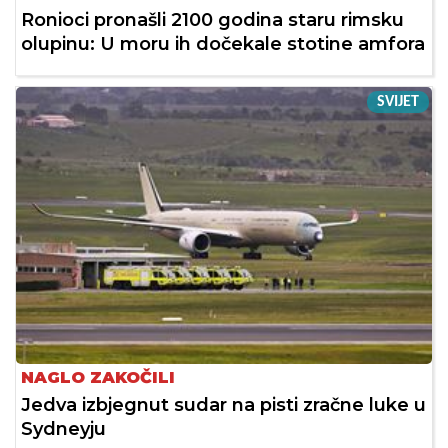
Ronioci pronašli 2100 godina staru rimsku
olupinu: U moru ih dočekale stotine amfora
SVIJET
NAGLO ZAKOČILI
Jedva izbjegnut sudar na pisti zračne luke u
Sydneyju