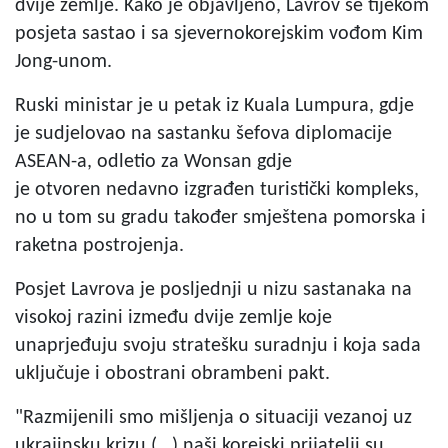
dvije zemlje. Kako je objavljeno, Lavrov se tijekom
posjeta sastao i sa sjevernokorejskim vođom Kim
Jong-unom.
Ruski ministar je u petak iz Kuala Lumpura, gdje
je sudjelovao na sastanku šefova diplomacije
ASEAN-a, odletio za Wonsan gdje
je otvoren nedavno izgrađen turistički kompleks,
no u tom su gradu također smještena pomorska i
raketna postrojenja.
Posjet Lavrova je posljednji u nizu sastanaka na
visokoj razini između dvije zemlje koje
unaprjeđuju svoju stratešku suradnju i koja sada
uključuje i obostrani obrambeni pakt.
"Razmijenili smo mišljenja o situaciji vezanoj uz
ukrajinsku krizu (...) naši korejski prijatelji su