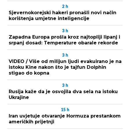
2
h
Sjevernokorejski hakeri pronašli novi način
korištenja umjetne inteligencije
3
h
Zapadna Europa prošla kroz najtopliji lipanj i
srpanj dosad: Temperature obarale rekorde
3
h
VIDEO / Više od milijun ljudi evakuirano je na
istoku Kine nakon što je tajfun Dolphin
stigao do kopna
3
h
Rusija kaže da je osvojila dva sela na istoku
Ukrajine
15
h
Iran uvjetuje otvaranje Hormuza prestankom
američkih prijetnji