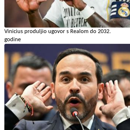
Vinicius produljio ugovor s Realom do 2032.
godine