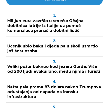
1.
Milijun eura završio u smeću: Očajna
dobitnica lutrije iz Italije uz pomoć
komunalaca pronašla dobitni listić
2.
Učenik ubio baku i djeda pa u školi usmrtio
još šest osoba
3.
Veliki požar buknuo kod jezera Garde: Više
od 200 ljudi evakuirano, među njima i turisti
4.
Nafta pala prema 83 dolara nakon Trumpova
odustajanja od napada na iransku
infrastrukturu
5.