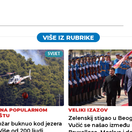
VIŠE IZ RUBRIKE
SVIJET
 NA POPULARNOM
VELIKI IZAZOV
ŠTU
Zelenskij stigao u Beog
požar buknuo kod jezera
Vučić se našao između
Više od 200 ljudi