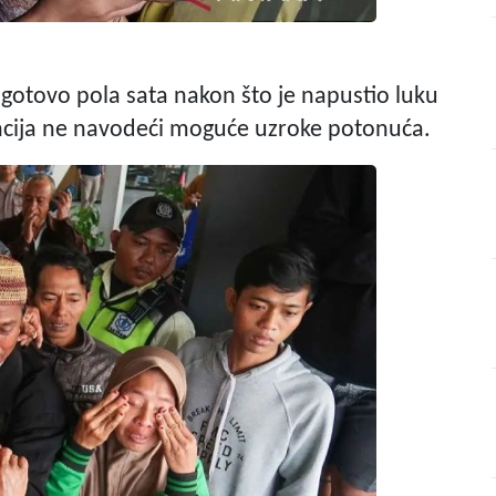
otovo pola sata nakon što je napustio luku
gencija ne navodeći moguće uzroke potonuća.