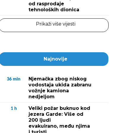
od rasprodaje
tehnoloških dionica
Prikaži više vijesti
Najnovije
Njemačka zbog niskog
36
min
vodostaja ukida zabranu
vožnje kamiona
nedjeljom
Veliki požar buknuo kod
1
h
jezera Garde: Više od
200 ljudi
evakuirano, među njima
i turisti