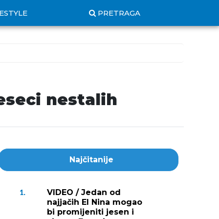
FESTYLE
PRETRAGA
eseci nestalih
Najčitanije
VIDEO / Jedan od
1.
najjačih El Nina mogao
bi promijeniti jesen i