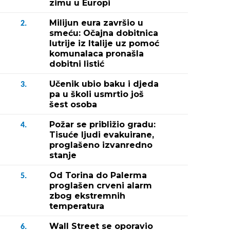
zimu u Europi
Milijun eura završio u
2.
smeću: Očajna dobitnica
lutrije iz Italije uz pomoć
komunalaca pronašla
dobitni listić
Učenik ubio baku i djeda
3.
pa u školi usmrtio još
šest osoba
Požar se približio gradu:
4.
Tisuće ljudi evakuirane,
proglašeno izvanredno
stanje
Od Torina do Palerma
5.
proglašen crveni alarm
zbog ekstremnih
temperatura
Wall Street se oporavio
6.