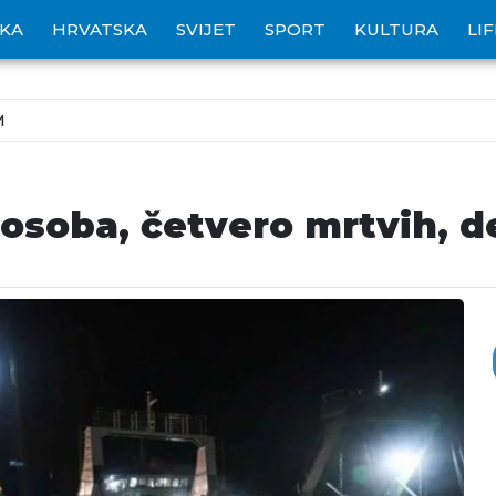
IKA
HRVATSKA
SVIJET
SPORT
KULTURA
LI
M
 osoba, četvero mrtvih, d