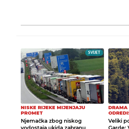
SVIJET
NISKE RIJEKE MIJENJAJU
DRAMA
PROMET
ODREDI
Njemačka zbog niskog
Veliki 
vodostaja ukida zabranu
Garde: 