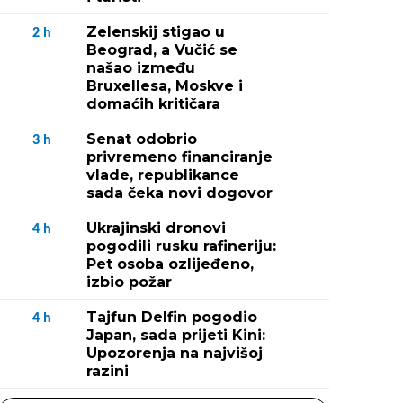
Zelenskij stigao u
2
h
Beograd, a Vučić se
našao između
Bruxellesa, Moskve i
domaćih kritičara
Senat odobrio
3
h
privremeno financiranje
vlade, republikance
sada čeka novi dogovor
Ukrajinski dronovi
4
h
pogodili rusku rafineriju:
Pet osoba ozlijeđeno,
izbio požar
Tajfun Delfin pogodio
4
h
Japan, sada prijeti Kini:
Upozorenja na najvišoj
razini