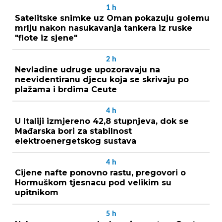
1
h
Satelitske snimke uz Oman pokazuju golemu
mrlju nakon nasukavanja tankera iz ruske
"flote iz sjene"
2
h
Nevladine udruge upozoravaju na
neevidentiranu djecu koja se skrivaju po
plažama i brdima Ceute
4
h
U Italiji izmjereno 42,8 stupnjeva, dok se
Mađarska bori za stabilnost
elektroenergetskog sustava
4
h
Cijene nafte ponovno rastu, pregovori o
Hormuškom tjesnacu pod velikim su
upitnikom
5
h