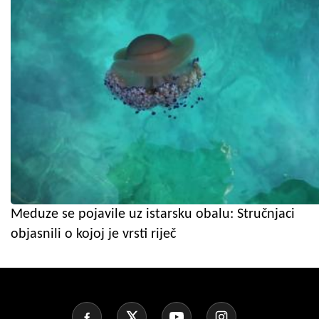
Meduze se pojavile uz istarsku obalu: Stručnjaci
objasnili o kojoj je vrsti riječ