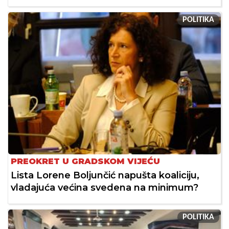
POLITIKA
PREOKRET U GRADSKOM VIJEĆU
Lista Lorene Boljunčić napušta koaliciju,
vladajuća većina svedena na minimum?
POLITIKA