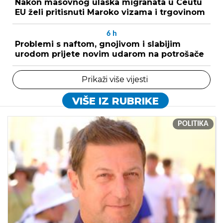
Nakon masovnog ulaska migranata u Ceutu
EU želi pritisnuti Maroko vizama i trgovinom
6
h
Problemi s naftom, gnojivom i slabijim
urodom prijete novim udarom na potrošače
Prikaži više vijesti
VIŠE IZ RUBRIKE
POLITIKA