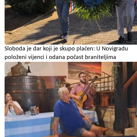
Sloboda je dar koji je skupo plaćen: U Novigradu
položeni vijenci i odana počast braniteljima