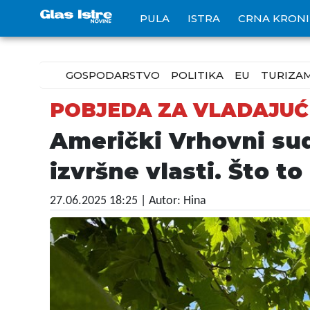
PULA
ISTRA
CRNA KRON
GOSPODARSTVO
POLITIKA
EU
TURIZA
POBJEDA ZA VLADAJUĆ
Američki Vrhovni sud
izvršne vlasti. Što t
27.06.2025 18:25
| Autor: Hina