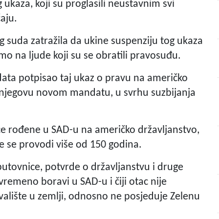
 ukaza, koji su proglasili neustavnim svi
čaju.
 suda zatražila da ukine suspenziju tog ukaza
mo na ljude koji su se obratili pravosuđu.
ta potpisao taj ukaz o pravu na američko
 u njegovu novom mandatu, u svrhu suzbijanja
e rođene u SAD-u na američko državljanstvo,
se provodi više od 150 godina.
putovnice, potvrde o državljanstvu i druge
vremeno boravi u SAD-u i čiji otac nije
ivalište u zemlji, odnosno ne posjeduje Zelenu