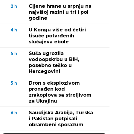
Cijene hrane u srpnju na
2
h
najvišoj razini u tri i pol
godine
U Kongu više od četiri
4
h
tisuće potvrđenih
slučajeva ebole
Suša ugrozila
5
h
vodoopskrbu u BiH,
posebno teško u
Hercegovini
Dron s eksplozivom
5
h
pronađen kod
zrakoplova sa streljivom
za Ukrajinu
Saudijska Arabija, Turska
6
h
i Pakistan potpisali
obrambeni sporazum