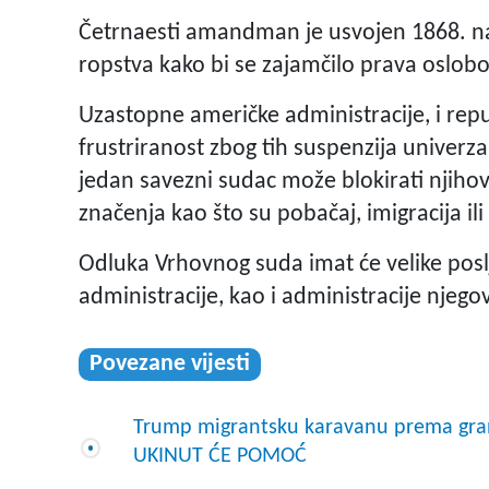
Četrnaesti amandman je usvojen 1868. na
ropstva kako bi se zajamčilo prava oslo
Uzastopne američke administracije, i repu
frustriranost zbog tih suspenzija univer
jedan savezni sudac može blokirati njihov
značenja kao što su pobačaj, imigracija il
Odluka Vrhovnog suda imat će velike pos
administracije, kao i administracije njego
Povezane vijesti
Trump migrantsku karavanu prema gran
UKINUT ĆE POMOĆ