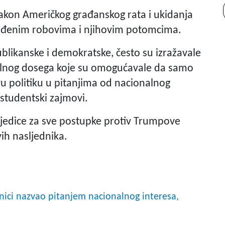
kon Američkog građanskog rata i ukidanja
bođenim robovima i njihovim potomcima.
blikanske i demokratske, često su izražavale
zalnog dosega koje su omogućavale da samo
u politiku u pitanjima od nacionalnog
i studentski zajmovi.
ljedice za sve postupke protiv Trumpove
vih nasljednika.
ici nazvao pitanjem nacionalnog interesa,