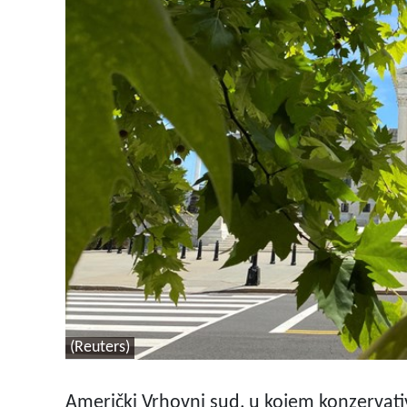
(Reuters)
Američki Vrhovni sud, u kojem konzervativ