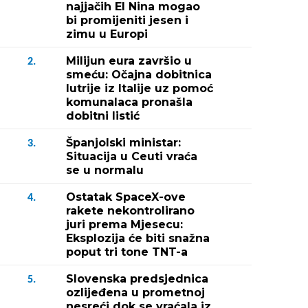
najjačih El Nina mogao
bi promijeniti jesen i
zimu u Europi
Milijun eura završio u
2.
smeću: Očajna dobitnica
lutrije iz Italije uz pomoć
komunalaca pronašla
dobitni listić
Španjolski ministar:
3.
Situacija u Ceuti vraća
se u normalu
Ostatak SpaceX-ove
4.
rakete nekontrolirano
juri prema Mjesecu:
Eksplozija će biti snažna
poput tri tone TNT-a
Slovenska predsjednica
5.
ozlijeđena u prometnoj
nesreći dok se vraćala iz