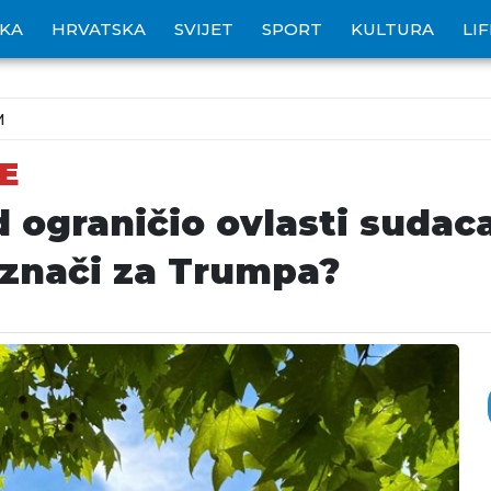
IKA
HRVATSKA
SVIJET
SPORT
KULTURA
LI
M
E
 ograničio ovlasti sudaca
o znači za Trumpa?