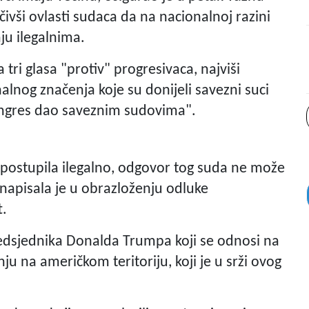
ivši ovlasti sudaca da na nacionalnoj razini
aju ilegalnima.
tri glasa "protiv" progresivaca, najviši
alnog značenja koje su donijeli savezni suci
Kongres dao saveznim sudovima".
st postupila ilegalno, odgovor tog suda ne može
, napisala je u obrazloženju odluke
t.
predsjednika Donalda Trumpa koji se odnosi na
u na američkom teritoriju, koji je u srži ovog