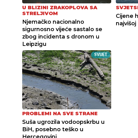
U BLIZINI ZRAKOPLOVA SA
SVJETS
STRELJIVOM
Cijene 
Njemačko nacionalno
najvišoj
sigurnosno vijeće sastalo se
zbog incidenta s dronom u
Leipzigu
SVIJET
PROBLEMI NA SVE STRANE
Suša ugrozila vodoopskrbu u
BiH, posebno teško u
Hercegovini