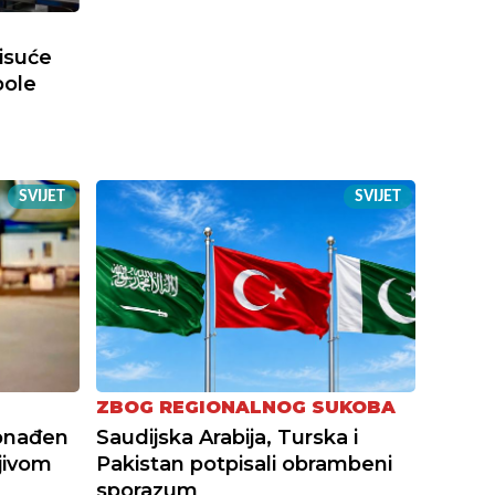
tisuće
bole
SVIJET
SVIJET
ZBOG REGIONALNOG SUKOBA
onađen
Saudijska Arabija, Turska i
jivom
Pakistan potpisali obrambeni
sporazum