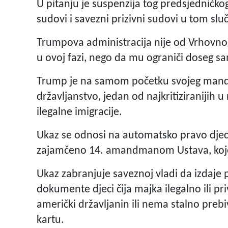
U pitanju je suspenzija tog predsjedničkog
sudovi i savezni prizivni sudovi u tom slu
Trumpova administracija nije od Vrhovnog
u ovoj fazi, nego da mu ograniči doseg sa
Trump je na samom početku svojeg manda
državljanstvo, jedan od najkritiziranijih
ilegalne imigracije.
Ukaz se odnosi na automatsko pravo djec
zajamčeno 14. amandmanom Ustava, koje 
Ukaz zabranjuje saveznoj vladi da izdaje 
dokumente djeci čija majka ilegalno ili pri
američki državljanin ili nema stalno preb
kartu.