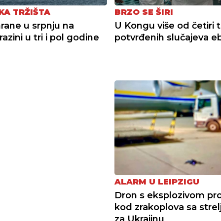
KA TRŽIŠTA
BRZO SE ŠIRI
hrane u srpnju na
U Kongu više od četiri 
 razini u tri i pol godine
potvrđenih slučajeva e
ALARM U LEIPZIGU
Dron s eksplozivom pr
kod zrakoplova sa strel
za Ukrajinu